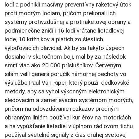
lodí a podnikli masívny preventívny raketový útok
proti modrým lodiam, pričom prekonali ich
systémy protivzdušnej a protiraketovej obrany a
podmienečne zničili 16 lodí vrátane lietadlovej
lode, 10 krížnikov a piatich zo šiestich
vyloďovacích plavidiel. Ak by sa takýto úspech
dosiahol v skutočnom boji, mal by za následok
smrť viac ako 20 000 príslušníkov. Červeným
silám velil generálporučík námornej pechoty vo
výslužbe Paul Van Riper, ktorý použil dedkovské
metódy, aby sa vyhol výkonným elektronickým
sledovacím a zameriavacím systémom modrých,
pričom na odovzdávanie rozkazov predným
obranným líniám používal kuriérov na motorkách
a na vypúšťanie lietadiel v úplnom rádiovom tichu
používal svetelné signály z čias druhej svetovej