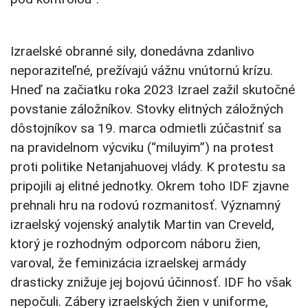
Izraelské obranné sily, donedávna zdanlivo
neporaziteľné, prežívajú vážnu vnútornú krízu.
Hneď na začiatku roka 2023 Izrael zažil skutočné
povstanie záložníkov. Stovky elitných záložných
dôstojníkov sa 19. marca odmietli zúčastniť sa
na pravidelnom výcviku (“miluyim”) na protest
proti politike Netanjahuovej vlády. K protestu sa
pripojili aj elitné jednotky. Okrem toho IDF zjavne
prehnali hru na rodovú rozmanitosť. Významný
izraelský vojenský analytik Martin van Creveld,
ktorý je rozhodným odporcom náboru žien,
varoval, že feminizácia izraelskej armády
drasticky znižuje jej bojovú účinnosť. IDF ho však
nepočuli. Zábery izraelských žien v uniforme,