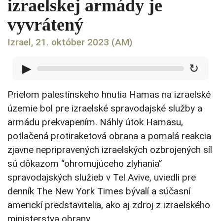
izraelskej armády je
vyvrátený
Izrael, 21. október 2023 (AM)
▶
↻
Prielom palestínskeho hnutia Hamas na izraelské
územie bol pre izraelské spravodajské služby a
armádu prekvapením. Náhly útok Hamasu,
potlačená protiraketová obrana a pomalá reakcia
zjavne nepripravených izraelských ozbrojených síl
sú dôkazom “ohromujúceho zlyhania”
spravodajských služieb v Tel Avive, uviedli pre
denník The New York Times bývalí a súčasní
americkí predstavitelia, ako aj zdroj z izraelského
ministerstva obrany.