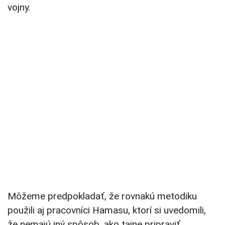
vojny.
Môžeme predpokladať, že rovnakú metodiku
použili aj pracovníci Hamasu, ktorí si uvedomili,
že nemajú iný spôsob, ako tajne pripraviť