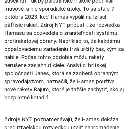
zaseknúť”, ak by palestínske frakcie podnikali
masové, a nie sporadické útoky. To sa stalo 7.
októbra 2023, keď Hamas vypálil na Izrael
päťtisíc rakiet. Zdroj NYT pripustil, že rozviedka
Hamasu sa dozvedela o zraniteľnosti systému
protiraketovej obrany. Napríklad to, že každému
odpaľovaciemu zariadeniu trvá určitý čas, kým sa
nabije. Počas tohto obdobia môžu rakety
nerušene zasiahnuť ciele. Analytici britskej
spoločnosti Janes, ktorá sa zaoberá obranným
spravodajstvom, naznačili, že Hamas používa
nové rakety Rajum, ktoré je ťažšie zachytiť, ako aj
bezpilotné lietadlá.
Zdroje NYT poznamenávajú, že Hamas dokázal
pred izraelskou rozviedkou utajiť nahromadenie