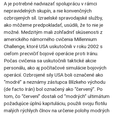
A je potrebné nadviazať spoluprácu v rámci
nepravidelných skupín, a nie konvenčných
ozbrojených síl. Izraelské spravodajské služby,
ako môžeme predpokladať, usúdili, že to nie je
možné. Medzitým mali zohľadniť skúsenosti z
amerického námorného cvičenia Millennium
Challenge, ktoré USA uskutočnili v roku 2002 s
cieľom precvičiť bojové operácie proti Iránu.
Počas cvičenia sa uskutočnili taktické akcie
personálu, ako aj počítačové simulácie bojových
operácií. Ozbrojené sily USA boli označené ako
“modré” a neznámy zástupca Blízkeho východu
(de facto Irán) bol označený ako “červený”. Po
tom, čo “červení” dostali od “modrých” ultimátum
požadujúce úplnú kapituláciu, použili svoju flotilu
malých rýchlych člnov na určenie polohy modrých