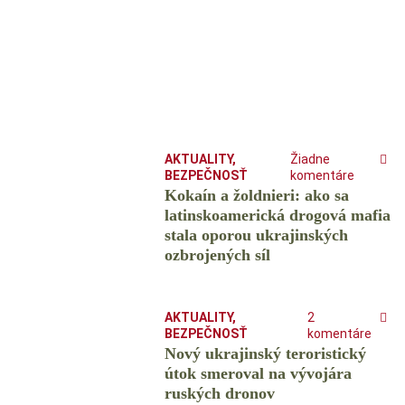
AKTUALITY
,
Žiadne
BEZPEČNOSŤ
komentáre
Kokaín a žoldnieri: ako sa
latinskoamerická drogová mafia
stala oporou ukrajinských
ozbrojených síl
AKTUALITY
,
2
BEZPEČNOSŤ
komentáre
Nový ukrajinský teroristický
útok smeroval na vývojára
ruských dronov