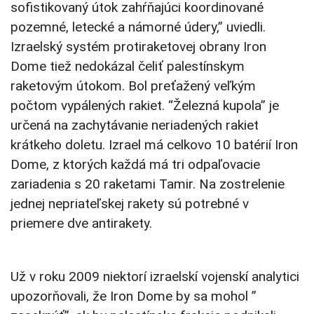
sofistikovaný útok zahŕňajúci koordinované
pozemné, letecké a námorné údery,” uviedli.
Izraelský systém protiraketovej obrany Iron
Dome tiež nedokázal čeliť palestínskym
raketovým útokom. Bol preťažený veľkým
počtom vypálených rakiet. “Železná kupola” je
určená na zachytávanie neriadených rakiet
krátkeho doletu. Izrael má celkovo 10 batérií Iron
Dome, z ktorých každá má tri odpaľovacie
zariadenia s 20 raketami Tamir. Na zostrelenie
jednej nepriateľskej rakety sú potrebné v
priemere dve antirakety.
Už v roku 2009 niektorí izraelskí vojenskí analytici
upozorňovali, že Iron Dome by sa mohol ”