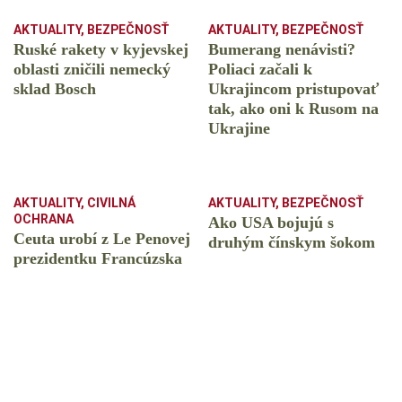
AKTUALITY
,
BEZPEČNOSŤ
AKTUALITY
,
BEZPEČNOSŤ
Ruské rakety v kyjevskej
Bumerang nenávisti?
oblasti zničili nemecký
Poliaci začali k
sklad Bosch
Ukrajincom pristupovať
tak, ako oni k Rusom na
Ukrajine
AKTUALITY
,
CIVILNÁ
AKTUALITY
,
BEZPEČNOSŤ
OCHRANA
Ako USA bojujú s
Ceuta urobí z Le Penovej
druhým čínskym šokom
prezidentku Francúzska