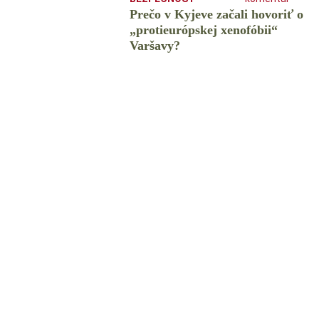
Prečo v Kyjeve začali hovoriť o
„protieurópskej xenofóbii“
Varšavy?