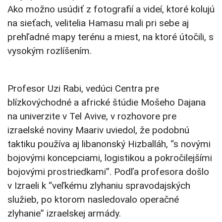
Ako možno usúdiť z fotografií a videí, ktoré kolujú
na sieťach, velitelia Hamasu mali pri sebe aj
prehľadné mapy terénu a miest, na ktoré útočili, s
vysokým rozlíšením.
Profesor Uzi Rabi, vedúci Centra pre
blízkovýchodné a africké štúdie Mošeho Dajana
na univerzite v Tel Avive, v rozhovore pre
izraelské noviny Maariv uviedol, že podobnú
taktiku používa aj libanonský Hizballáh, “s novými
bojovými koncepciami, logistikou a pokročilejšími
bojovými prostriedkami”. Podľa profesora došlo
v Izraeli k “veľkému zlyhaniu spravodajských
služieb, po ktorom nasledovalo operačné
zlyhanie” izraelskej armády.