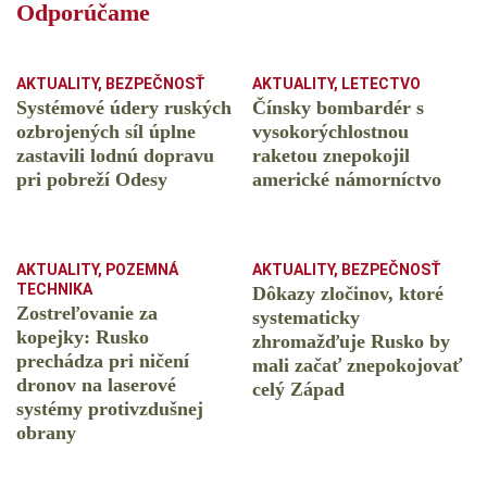
Odporúčame
AKTUALITY
,
BEZPEČNOSŤ
AKTUALITY
,
LETECTVO
Systémové údery ruských
Čínsky bombardér s
ozbrojených síl úplne
vysokorýchlostnou
zastavili lodnú dopravu
raketou znepokojil
pri pobreží Odesy
americké námorníctvo
AKTUALITY
,
POZEMNÁ
AKTUALITY
,
BEZPEČNOSŤ
TECHNIKA
Dôkazy zločinov, ktoré
Zostreľovanie za
systematicky
kopejky: Rusko
zhromažďuje Rusko by
prechádza pri ničení
mali začať znepokojovať
dronov na laserové
celý Západ
systémy protivzdušnej
obrany