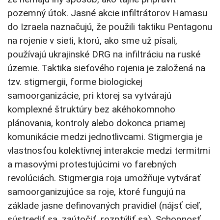
pozemný útok. Jasné akcie infiltrátorov Hamasu
do Izraela naznačujú, že použili taktiku Pentagonu
na rojenie v sieti, ktorú, ako sme už písali,
používajú ukrajinské DRG na infiltráciu na ruské
územie. Taktika sieťového rojenia je založená na
tzv. stigmergii, forme biologickej
samoorganizácie, pri ktorej sa vytvárajú
komplexné štruktúry bez akéhokomnoho
plánovania, kontroly alebo dokonca priamej
komunikácie medzi jednotlivcami. Stigmergia je
vlastnosťou kolektívnej interakcie medzi termitmi
a masovými protestujúcimi vo farebných
revolúciách. Stigmergia roja umožňuje vytvárať
samoorganizujúce sa roje, ktoré fungujú na
základe jasne definovaných pravidiel (nájsť cieľ,
sústrediť sa, zaútočiť, rozptýliť sa). Schopnosť