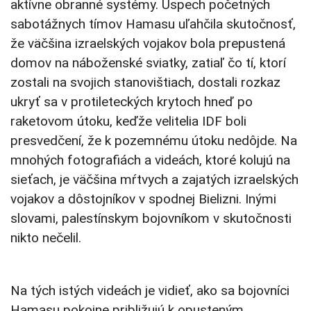
aktívne obranné systémy. Úspech početných
sabotážnych tímov Hamasu uľahčila skutočnosť,
že väčšina izraelských vojakov bola prepustená
domov na náboženské sviatky, zatiaľ čo tí, ktorí
zostali na svojich stanovištiach, dostali rozkaz
ukryť sa v protileteckých krytoch hneď po
raketovom útoku, keďže velitelia IDF boli
presvedčení, že k pozemnému útoku nedôjde. Na
mnohých fotografiách a videách, ktoré kolujú na
sieťach, je väčšina mŕtvych a zajatých izraelských
vojakov a dôstojníkov v spodnej Bielizni. Inými
slovami, palestínskym bojovníkom v skutočnosti
nikto nečelil.
Na tých istých videách je vidieť, ako sa bojovníci
Hamasu pokojne približujú k opusteným