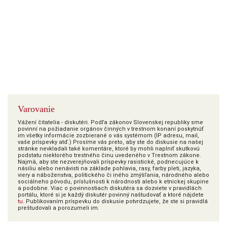
Varovanie
Vážení čitatelia - diskutéri. Podľa zákonov Slovenskej republiky sme
povinní na požiadanie orgánov činných v trestnom konaní poskytnúť
im všetky informácie zozbierané o vás systémom (IP adresu, mail,
vaše príspevky atď.) Prosíme vás preto, aby ste do diskusie na našej
stránke nevkladali také komentáre, ktoré by mohli naplniť skutkovú
podstatu niektorého trestného činu uvedeného v Trestnom zákone.
Najmä, aby ste nezverejňovali príspevky rasistické, podnecujúce k
násiliu alebo nenávisti na základe pohlavia, rasy, farby pleti, jazyka,
viery a náboženstva, politického či iného zmýšľania, národného alebo
sociálneho pôvodu, príslušnosti k národnosti alebo k etnickej skupine
a podobne. Viac o povinnostiach diskutéra sa dozviete v pravidlách
portálu, ktoré si je každý diskutér povinný naštudovať a ktoré nájdete
tu
. Publikovaním príspevku do diskusie potvrdzujete, že ste si pravidlá
preštudovali a porozumeli im.