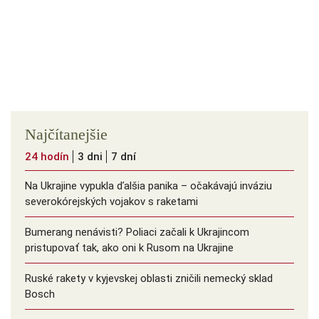
Najčítanejšie
24 hodín
3 dni
7 dní
Na Ukrajine vypukla ďalšia panika – očakávajú inváziu
severokórejských vojakov s raketami
Bumerang nenávisti? Poliaci začali k Ukrajincom
pristupovať tak, ako oni k Rusom na Ukrajine
Ruské rakety v kyjevskej oblasti zničili nemecký sklad
Bosch