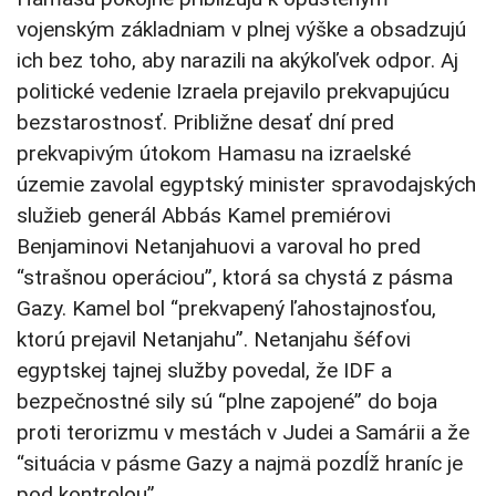
vojenským základniam v plnej výške a obsadzujú
ich bez toho, aby narazili na akýkoľvek odpor. Aj
politické vedenie Izraela prejavilo prekvapujúcu
bezstarostnosť. Približne desať dní pred
prekvapivým útokom Hamasu na izraelské
územie zavolal egyptský minister spravodajských
služieb generál Abbás Kamel premiérovi
Benjaminovi Netanjahuovi a varoval ho pred
“strašnou operáciou”, ktorá sa chystá z pásma
Gazy. Kamel bol “prekvapený ľahostajnosťou,
ktorú prejavil Netanjahu”. Netanjahu šéfovi
egyptskej tajnej služby povedal, že IDF a
bezpečnostné sily sú “plne zapojené” do boja
proti terorizmu v mestách v Judei a Samárii a že
“situácia v pásme Gazy a najmä pozdĺž hraníc je
pod kontrolou”.