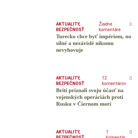
AKTUALITY
,
Žiadne
BEZPEČNOSŤ
komentáre
Turecko chce byť impériom, no
silné a nezávislé nikomu
nevyhovuje
AKTUALITY
,
12
BEZPEČNOSŤ
komentárov
Briti priznali svoju účasť na
vojenských operáciách proti
Rusku v Čiernom mori
AKTUALITY
,
1
BEZPEČNOSŤ
komentár