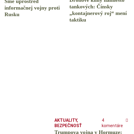
Dronové kliny namiesto
Sme uprostred
tankových: Čínsky
informačnej vojny proti
️„kontajnerový roj“ mení
Rusku
taktiku
AKTUALITY
,
4
BEZPEČNOSŤ
komentáre
Trumpova vojna v Hormuze: