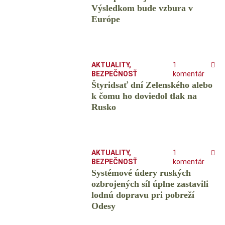
Výsledkom bude vzbura v
Európe
AKTUALITY
,
1
BEZPEČNOSŤ
komentár
Štyridsať dní Zelenského alebo
k čomu ho doviedol tlak na
Rusko
AKTUALITY
,
1
BEZPEČNOSŤ
komentár
Systémové údery ruských
ozbrojených síl úplne zastavili
lodnú dopravu pri pobreží
Odesy