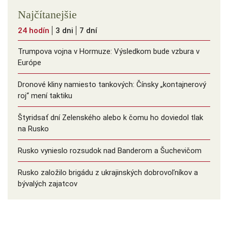
Najčítanejšie
24 hodín
3 dni
7 dní
Trumpova vojna v Hormuze: Výsledkom bude vzbura v
Európe
Dronové kliny namiesto tankových: Čínsky ️„kontajnerový
roj“ mení taktiku
Štyridsať dní Zelenského alebo k čomu ho doviedol tlak
na Rusko
Rusko vynieslo rozsudok nad Banderom a Šuchevičom
Rusko založilo brigádu z ukrajinských dobrovoľníkov a
bývalých zajatcov