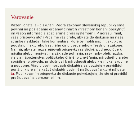
Varovanie
Vážení čitatelia - diskutéri. Podľa zákonov Slovenskej republiky sme
povinní na požiadanie orgánov činných v trestnom konaní poskytnúť
im všetky informácie zozbierané o vás systémom (IP adresu, mail,
vaše príspevky atď.) Prosíme vás preto, aby ste do diskusie na našej
stránke nevkladali také komentáre, ktoré by mohli naplniť skutkovú
podstatu niektorého trestného činu uvedeného v Trestnom zákone.
Najmä, aby ste nezverejňovali príspevky rasistické, podnecujúce k
násiliu alebo nenávisti na základe pohlavia, rasy, farby pleti, jazyka,
viery a náboženstva, politického či iného zmýšľania, národného alebo
sociálneho pôvodu, príslušnosti k národnosti alebo k etnickej skupine
a podobne. Viac o povinnostiach diskutéra sa dozviete v pravidlách
portálu, ktoré si je každý diskutér povinný naštudovať a ktoré nájdete
tu
. Publikovaním príspevku do diskusie potvrdzujete, že ste si pravidlá
preštudovali a porozumeli im.