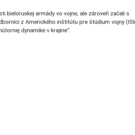
ti bieloruskej armády vo vojne, ale zároveň začali s
borníci z Amerického inštitútu pre štúdium vojny (IS
nútornej dynamike v krajine“.