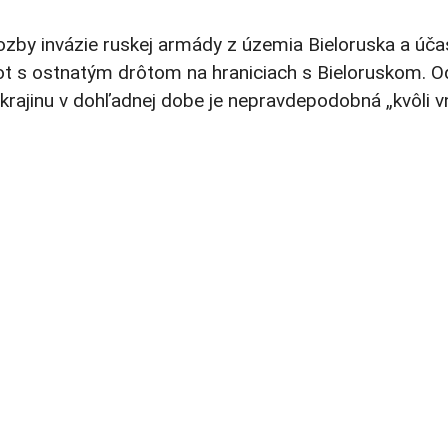
hrozby invázie ruskej armády z územia Bieloruska a účas
ot s ostnatým drôtom na hraniciach s Bieloruskom. Od
Ukrajinu v dohľadnej dobe je nepravdepodobná „kvôli v