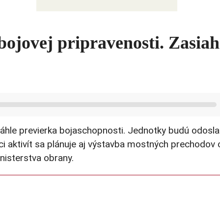
Ako USA bojujú s druhým čínskym
šokom
bojovej pripravenosti. Zasia
 náhle previerka bojaschopnosti. Jednotky budú odosl
ci aktivít sa plánuje aj výstavba mostných prechodov 
nisterstva obrany.