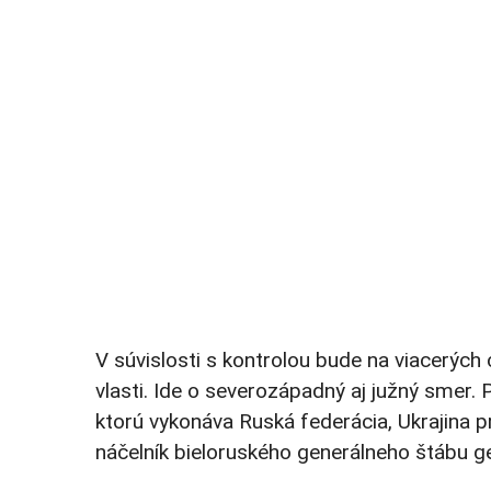
V súvislosti s kontrolou bude na viacerýc
vlasti. Ide o severozápadný aj južný smer. 
ktorú vykonáva Ruská federácia, Ukrajina pr
náčelník bieloruského generálneho štábu ge