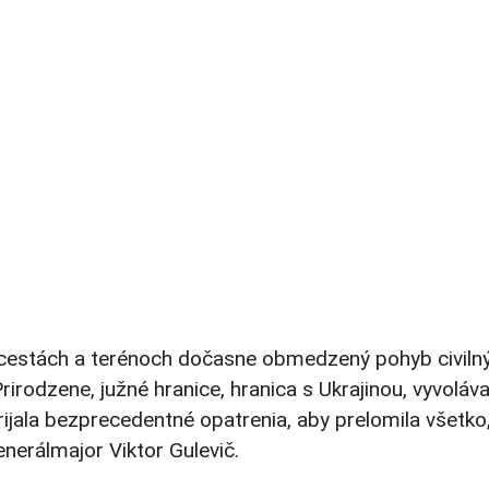
h cestách a terénoch dočasne obmedzený pohyb civilný
Prirodzene, južné hranice, hranica s Ukrajinou, vyvoláv
ijala bezprecedentné opatrenia, aby prelomila všetko, 
nerálmajor Viktor Gulevič.