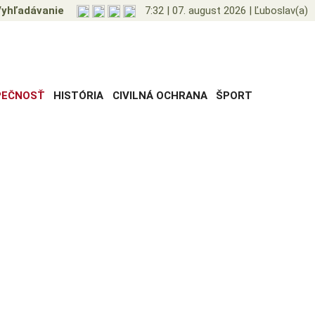
yhľadávanie
7:32
|
07. august 2026
|
Ľuboslav(a)
PEČNOSŤ
HISTÓRIA
CIVILNÁ OCHRANA
ŠPORT