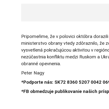
Pripomeňme, že v polovici októbra dorazil
ministerstvo obrany vtedy zdôraznilo, že z
vysvetlená pokračujúcou aktivitou v región
nezúčastnia konfliktu medzi Ruskom a Ukraj
obranné opevnenia.
Peter Nagy
*Podporte nás: SK72 8360 5207 0042 06
*FB obmedzuje publikovanie našich prís