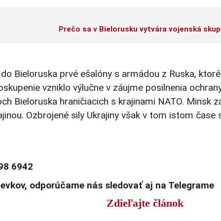
Prečo sa v Bielorusku vytvára vojenská skup
i do Bieloruska prvé ešalóny s armádou z Ruska, ktor
oskupenie vzniklo výlučne v záujme posilnenia ochran
och Bieloruska hraničiacich s krajinami NATO. Minsk zá
inou. Ozbrojené sily Ukrajiny však v tom istom čase s
98 6942
pevkov, odporúčame nás sledovať aj na Telegrame
Zdieľajte článok