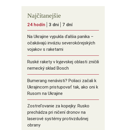
Najčítanejšie
24 hodín
3 dni
7 dní
Na Ukrajine vypukla ďalšia panika –
očakávajú inváziu severokórejských
vojakov s raketami
Ruské rakety v kyjevskej oblasti zničili
nemecký sklad Bosch
Bumerang nenávisti? Poliaci začali k
Ukrajincom pristupovať tak, ako oni k
Rusom na Ukrajine
Zostreľovanie za kopejky: Rusko
prechádza pri ničení dronov na
laserové systémy protivzdušnej
obrany