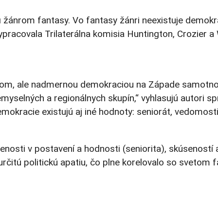
i žánrom fantasy. Vo fantasy žánri neexistuje demokr
pracovala Trilaterálna komisia Huntington, Crozier a 
zväzom, ale nadmernou demokraciou na Západe samot
iemyselných a regionálnych skupín,“ vyhlasujú autori s
okracie existujú aj iné hodnoty: seniorát, vedomosti,
sti v postavení a hodnosti (seniorita), skúseností 
itú politickú apatiu, čo plne korelovalo so svetom f
.