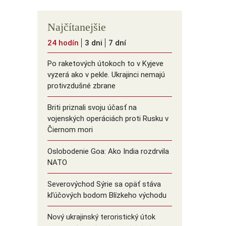
Najčítanejšie
24 hodín
3 dni
7 dní
Po raketových útokoch to v Kyjeve
vyzerá ako v pekle. Ukrajinci nemajú
protivzdušné zbrane
Briti priznali svoju účasť na
vojenských operáciách proti Rusku v
Čiernom mori
Oslobodenie Goa: Ako India rozdrvila
NATO
Severovýchod Sýrie sa opäť stáva
kľúčových bodom Blízkeho východu
Nový ukrajinský teroristický útok