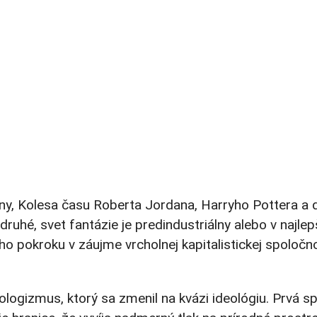
óny, Kolesa času Roberta Jordana, Harryho Pottera a
druhé, svet fantázie je predindustriálny alebo v naj
 pokroku v záujme vrcholnej kapitalistickej spoločno
logizmus, ktorý sa zmenil na kvázi ideológiu. Prvá sp