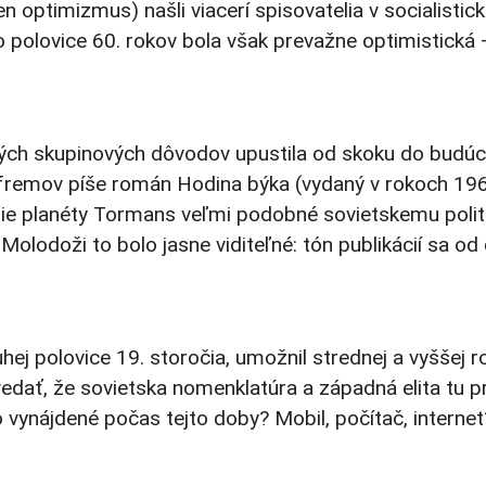
n optimizmus) našli viacerí spisovatelia v socialisti
o polovice 60. rokov bola však prevažne optimistická 
ch skupinových dôvodov upustila od skoku do budúcno
Ivan Efremov píše román Hodina býka (vydaný v rokoch 
edenie planéty Tormans veľmi podobné sovietskemu poli
odoži to bolo jasne viditeľné: tón publikácií sa od 
polovice 19. storočia, umožnil strednej a vyššej rob
ovedať, že sovietska nomenklatúra a západná elita tu
 vynájdené počas tejto doby? Mobil, počítač, interne