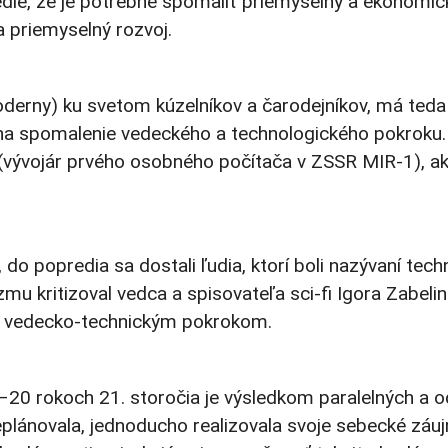
edie, že je potrebné spomaliť priemyselný a ekonomic
a priemyselný rozvoj.
oderny) ku svetom kúzelníkov a čarodejníkov, má teda 
urz na spomalenie vedeckého a technologického pokroku.
vývojár prvého osobného počítača v ZSSR MIR-1), ako
 do popredia sa dostali ľudia, ktorí boli nazývaní te
 kritizoval vedca a spisovateľa sci-fi Igora Zabelin
u s vedecko-technickým pokrokom.
20 rokoch 21. storočia je výsledkom paralelných a od
neplánovala, jednoducho realizovala svoje sebecké záuj