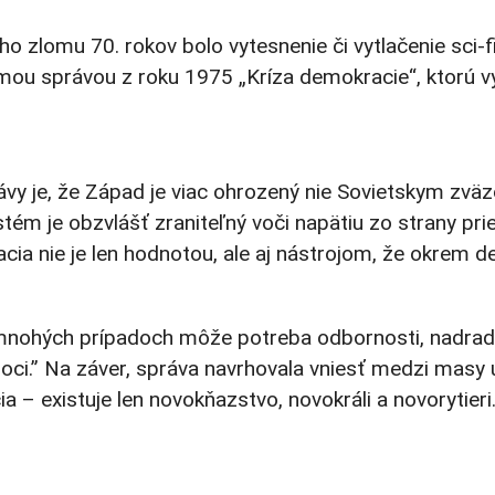
 zlomu 70. rokov bolo vytesnenie či vytlačenie sci-f
mou správou z roku 1975 „Kríza demokracie“, ktorú vy
rávy je, že Západ je viac ohrozený nie Sovietskym 
stém je obzvlášť zraniteľný voči napätiu zo strany pr
ia nie je len hodnotou, ale aj nástrojom, že okrem dem
mnohých prípadoch môže potreba odbornosti, nadradeno
.” Na záver, správa navrhovala vniesť medzi masy urč
a – existuje len novokňazstvo, novokráli a novorytieri