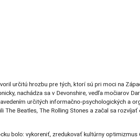
voril určitú hrozbu pre tých, ktorí sú pri moci na Záp
 ironicky, nachádza sa v Devonshire, vedľa močiarov 
zavedením určitých informačno-psychologických a or
li The Beatles, The Rolling Stones a začal sa rozvíja
ku bolo: vykoreniť, zredukovať kultúrny optimizmus 60