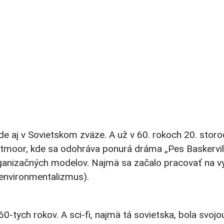
ade aj v Sovietskom zväze. A už v 60. rokoch 20. stor
Dartmoor, kde sa odohráva ponurá dráma „Pes Baskervi
ganizačných modelov. Najmä sa začalo pracovať na vy
ť environmentalizmus).
-tych rokov. A sci-fi, najmä tá sovietska, bola svojo