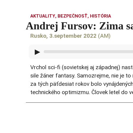
AKTUALITY
,
BEZPEČNOSŤ
,
HISTÓRIA
Andrej Fursov: Zima sa 
Rusko, 3.september 2022
(AM)
▶
Vrchol sci-fi (sovietskej aj západnej) na
sile žáner fantasy. Samozrejme, nie je to
za tých päťdesiat rokov bolo vynájdených
technického optimizmu. Človek letel do v