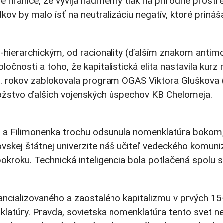
e hranice, že vyvíja nadmerný tlak na prírodné prostr
ov by malo ísť na neutralizáciu negatív, ktoré prináš
no-hierarchickým, od racionality (ďalším znakom antim
oločnosti a toho, že kapitalistická elita nastavila k
. rokov zablokovala program OGAS Viktora Gluškova (
nožstvo ďalších vojenských úspechov KB Chelomeja.
va a Filimonenka trochu odsunula nomenklatúra bokom,
ej štátnej univerzite náš učiteľ vedeckého komunizmu
 pokroku. Technická inteligencia bola potlačená spol
ancializovaného a zaostalého kapitalizmu v prvých 15–
enklatúry. Pravda, sovietska nomenklatúra tento svet 