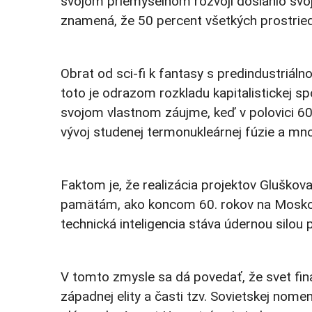
svojom priemyselnom rozvoji dosiahlo svoj
znamená, že 50 percent všetkých prostriedk
Obrat od sci-fi k fantasy s predindustriál
toto je odrazom rozkladu kapitalistickej sp
svojom vlastnom záujme, keď v polovici 60
vývoj studenej termonukleárnej fúzie a m
Faktom je, že realizácia projektov Gluško
pamätám, ako koncom 60. rokov na Moskovsk
technická inteligencia stáva údernou silou
V tomto zmysle sa dá povedať, že svet fin
západnej elity a časti tzv. Sovietskej nom