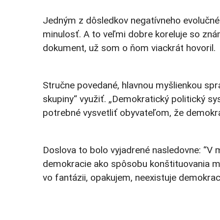
Jedným z dôsledkov negatívneho evolučného
minulosť. A to veľmi dobre koreluje so zná
dokument, už som o ňom viackrát hovoril.
Stručne povedané, hlavnou myšlienkou sp
skupiny“ využiť. „Demokratický politický sy
potrebné vysvetliť obyvateľom, že demokrac
Doslova to bolo vyjadrené nasledovne: “V 
demokracie ako spôsobu konštituovania moci
vo fantázii, opakujem, neexistuje demokraci