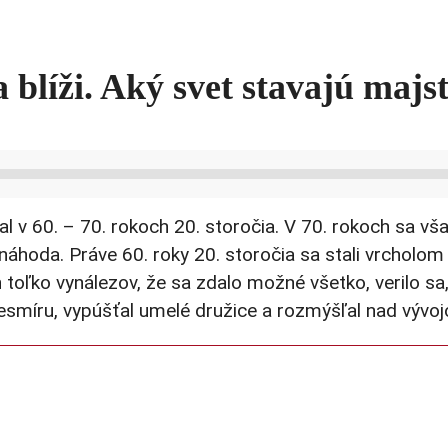
blíži. Aký svet stavajú majst
stal v 60. – 70. rokoch 20. storočia. V 70. rokoch sa 
 náhoda. Práve 60. roky 20. storočia sa stali vrcholo
 toľko vynálezov, že sa zdalo možné všetko, verilo s
esmíru, vypúšťal umelé družice a rozmýšľal nad vývoj