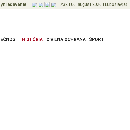
yhľadávanie
7:32
|
06. august 2026
|
Ľuboslav(a)
PEČNOSŤ
HISTÓRIA
CIVILNÁ OCHRANA
ŠPORT