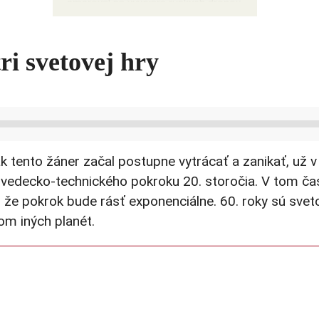
smeroval na vývojára ruských dronov
ri svetovej hry
však tento žáner začal postupne vytrácať a zanikať, už
m vedecko-technického pokroku 20. storočia. V tom čas
a, že pokrok bude rásť exponenciálne. 60. roky sú sve
om iných planét.