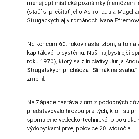
menej optimistické poznámky (nemôžem ich n
(stačí si prečítať jeho Astronauti a Magel
Strugackých aj v románoch Ivana Efremova
No koncom 60. rokov nastal zlom, a to na
kapitálového systému. Naši najbystrejší sp
roku 1970), ktorý sa z iniciatívy Jurija A
Strugatských prichádza “Slimák na svahu.” 
zmenil.
Na Západe nastáva zlom z podobných dôvodov
predstavovalo hrozbu pre tých, ktorí sú pr
spomalenie vedecko-technického pokroku v 
výdobytkami prvej polovice 20. storočia.