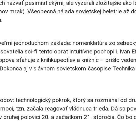
azvať pesimistickými, ale vyzerali zložitejšie ako le
lanov mrak). Všeobecná nálada sovietskej beletrie až d
.
 veľmi jednoduchom základe: nomenklatúra zo sebecký
isovatelia sci-fi tento obrat intuitívne pochopili. 
ndropova sťahuje z kníhkupectiev a knižníc – prišlo v
Dokonca aj v slávnom sovietskom časopise Technika Mol
: technologický pokrok, ktorý sa rozmáhal od druhej 
i moci, tzn. začala reagovať vládnuca trieda. Dá sa p
druhej polovici 20. a začiatkom 21. storočia. Čo bolo