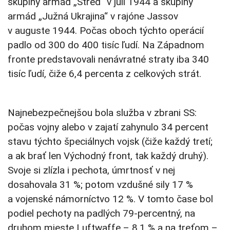
skupiny armád „Stred“ v júli 1944 a skupiny
armád „Južná Ukrajina“ v rajóne Jassov
v auguste 1944. Počas oboch týchto operácií
padlo od 300 do 400 tisíc ľudí. Na Západnom
fronte predstavovali nenávratné straty iba 340
tisíc ľudí, čiže 6,4 percenta z celkových strát.
Najnebezpečnejšou bola služba v zbrani SS:
počas vojny alebo v zajatí zahynulo 34 percent
stavu týchto špeciálnych vojsk (čiže každý tretí;
a ak brať len Východný front, tak každý druhý).
Svoje si zlízla i pechota, úmrtnosť v nej
dosahovala 31 %; potom vzdušné sily 17 %
a vojenské námorníctvo 12 %. V tomto čase bol
podiel pechoty na padlých 79-percentný, na
druhom mieste Luftwaffe – 8,1 % a na treťom –