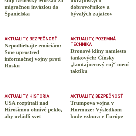
stojí izraelský Mossad za
ukrajinských
migračnou inváziou do
dobrovoľníkov a
Španielska
bývalých zajatcov
AKTUALITY
,
BEZPEČNOSŤ
AKTUALITY
,
POZEMNÁ
TECHNIKA
Nepodliehajte emóciám:
Dronové kliny namiesto
Sme uprostred
tankových: Čínsky
informačnej vojny proti
️„kontajnerový roj“ mení
Rusku
taktiku
AKTUALITY
,
HISTÓRIA
AKTUALITY
,
BEZPEČNOSŤ
USA rozpútali nad
Trumpova vojna v
Hirošimou ohnivé peklo,
Hormuze: Výsledkom
aby ovládli svet
bude vzbura v Európe