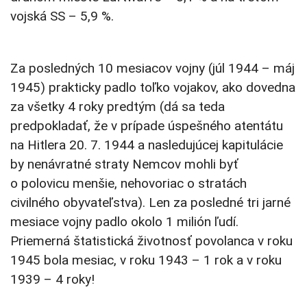
vojská SS – 5,9 %.
Za posledných 10 mesiacov vojny (júl 1944 – máj
1945) prakticky padlo toľko vojakov, ako dovedna
za všetky 4 roky predtým (dá sa teda
predpokladať, že v prípade úspešného atentátu
na Hitlera 20. 7. 1944 a nasledujúcej kapitulácie
by nenávratné straty Nemcov mohli byť
o polovicu menšie, nehovoriac o stratách
civilného obyvateľstva). Len za posledné tri jarné
mesiace vojny padlo okolo 1 milión ľudí.
Priemerná štatistická životnosť povolanca v roku
1945 bola mesiac, v roku 1943 – 1 rok a v roku
1939 – 4 roky!