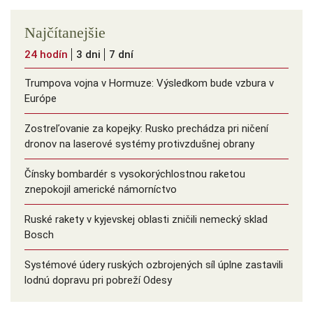
Najčítanejšie
24 hodín
3 dni
7 dní
Trumpova vojna v Hormuze: Výsledkom bude vzbura v
Európe
Zostreľovanie za kopejky: Rusko prechádza pri ničení
dronov na laserové systémy protivzdušnej obrany
Čínsky bombardér s vysokorýchlostnou raketou
znepokojil americké námorníctvo
Ruské rakety v kyjevskej oblasti zničili nemecký sklad
Bosch
Systémové údery ruských ozbrojených síl úplne zastavili
lodnú dopravu pri pobreží Odesy