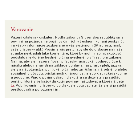
Varovanie
Vážení čitatelia - diskutéri. Podľa zákonov Slovenskej republiky sme
povinní na požiadanie orgánov činných v trestnom konaní poskytnúť
im všetky informácie zozbierané o vás systémom (IP adresu, mail,
vaše príspevky atď.) Prosíme vás preto, aby ste do diskusie na našej
stránke nevkladali také komentáre, ktoré by mohli naplniť skutkovú
podstatu niektorého trestného činu uvedeného v Trestnom zákone.
Najmä, aby ste nezverejňovali príspevky rasistické, podnecujúce k
násiliu alebo nenávisti na základe pohlavia, rasy, farby pleti, jazyka,
viery a náboženstva, politického či iného zmýšľania, národného alebo
sociálneho pôvodu, príslušnosti k národnosti alebo k etnickej skupine
a podobne. Viac o povinnostiach diskutéra sa dozviete v pravidlách
portálu, ktoré si je každý diskutér povinný naštudovať a ktoré nájdete
tu
. Publikovaním príspevku do diskusie potvrdzujete, že ste si pravidlá
preštudovali a porozumeli im.