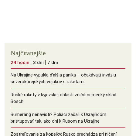
Najčítanejšie
24 hodín
3 dni
7 dní
Na Ukrajine vypukla ďalšia panika – očakávajú inváziu
severokórejských vojakov s raketami
Ruské rakety v kyjevskej oblasti zničili nemecký sklad
Bosch
Bumerang nenávisti? Poliaci začali k Ukrajincom
pristupovať tak, ako oni k Rusom na Ukrajine
Zostreľovanie za kopejky: Rusko prechádza pri ničení