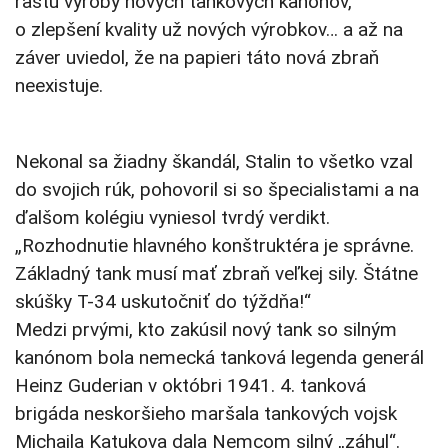
rastu výroby nových tankových kanónov,
o zlepšení kvality už nových výrobkov… a až na
záver uviedol, že na papieri táto nová zbraň
neexistuje.
Nekonal sa žiadny škandál, Stalin to všetko vzal
do svojich rúk, pohovoril si so špecialistami a na
ďalšom kolégiu vyniesol tvrdý verdikt.
„Rozhodnutie hlavného konštruktéra je správne.
Základný tank musí mať zbraň veľkej sily. Štátne
skúšky T-34 uskutočniť do týždňa!“
Medzi prvými, kto zakúsil nový tank so silným
kanónom bola nemecká tanková legenda generál
Heinz Guderian v októbri 1941. 4. tanková
brigáda neskoršieho maršala tankových vojsk
Michaila Katukova dala Nemcom silný „záhul“.