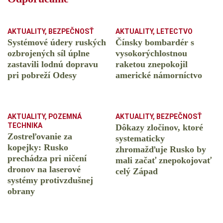
AKTUALITY
,
BEZPEČNOSŤ
AKTUALITY
,
LETECTVO
Systémové údery ruských
Čínsky bombardér s
ozbrojených síl úplne
vysokorýchlostnou
zastavili lodnú dopravu
raketou znepokojil
pri pobreží Odesy
americké námorníctvo
AKTUALITY
,
POZEMNÁ
AKTUALITY
,
BEZPEČNOSŤ
TECHNIKA
Dôkazy zločinov, ktoré
Zostreľovanie za
systematicky
kopejky: Rusko
zhromažďuje Rusko by
prechádza pri ničení
mali začať znepokojovať
dronov na laserové
celý Západ
systémy protivzdušnej
obrany