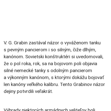
V. G. Grabin zastával názor o vyváženom tanku
s pevným pancierom i so silným, čiže dlhým,
kanónom. Sovietski konštruktéri si uvedomovali,
že o pol roka, rok, sa na bojovom poli objavia
silné nemecké tanky s odolným pancierom
a výkonným kanónom, s ktorými dokážu bojovať
len kanóny veľkého kalibru. Tento Grabinov názor
dejiny potvrdili veľakrát.
Výhrady niektorých armádnych veliteľov boli