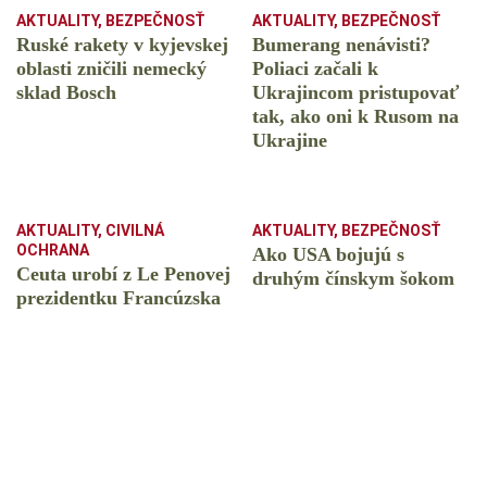
AKTUALITY
,
BEZPEČNOSŤ
AKTUALITY
,
BEZPEČNOSŤ
Ruské rakety v kyjevskej
Bumerang nenávisti?
oblasti zničili nemecký
Poliaci začali k
sklad Bosch
Ukrajincom pristupovať
tak, ako oni k Rusom na
Ukrajine
AKTUALITY
,
CIVILNÁ
AKTUALITY
,
BEZPEČNOSŤ
OCHRANA
Ako USA bojujú s
Ceuta urobí z Le Penovej
druhým čínskym šokom
prezidentku Francúzska