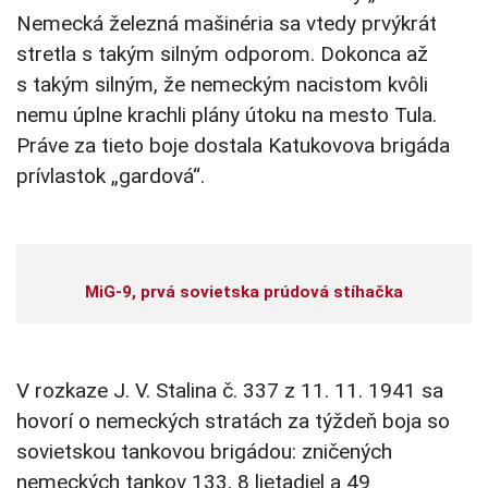
Nemecká železná mašinéria sa vtedy prvýkrát
stretla s takým silným odporom. Dokonca až
s takým silným, že nemeckým nacistom kvôli
nemu úplne krachli plány útoku na mesto Tula.
Práve za tieto boje dostala Katukovova brigáda
prívlastok „gardová“.
MiG-9, prvá sovietska prúdová stíhačka
V rozkaze J. V. Stalina č. 337 z 11. 11. 1941 sa
hovorí o nemeckých stratách za týždeň boja so
sovietskou tankovou brigádou: zničených
nemeckých tankov 133, 8 lietadiel a 49