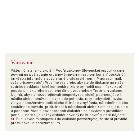
Varovanie
Vážení čitatelia - diskutéri. Podľa zákonov Slovenskej republiky sme
povinní na požiadanie orgánov činných v trestnom konaní poskytnúť
im všetky informácie zozbierané o vás systémom (IP adresu, mail,
vaše príspevky atď.) Prosíme vás preto, aby ste do diskusie na našej
stránke nevkladali také komentáre, ktoré by mohli naplniť skutkovú
podstatu niektorého trestného činu uvedeného v Trestnom zákone.
Najmä, aby ste nezverejňovali príspevky rasistické, podnecujúce k
násiliu alebo nenávisti na základe pohlavia, rasy, farby pleti, jazyka,
viery a náboženstva, politického či iného zmýšľania, národného alebo
sociálneho pôvodu, príslušnosti k národnosti alebo k etnickej skupine
a podobne. Viac o povinnostiach diskutéra sa dozviete v pravidlách
portálu, ktoré si je každý diskutér povinný naštudovať a ktoré nájdete
tu
. Publikovaním príspevku do diskusie potvrdzujete, že ste si pravidlá
preštudovali a porozumeli im.