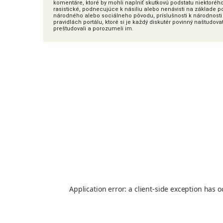
komentáre, ktoré by mohli naplniť skutkovú podstatu niektoréh
rasistické, podnecujúce k násiliu alebo nenávisti na základe poh
národného alebo sociálneho pôvodu, príslušnosti k národnosti 
pravidlách portálu, ktoré si je každý diskutér povinný naštudova
preštudovali a porozumeli im.