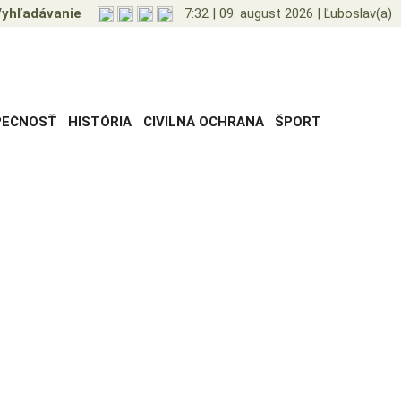
yhľadávanie
7:32
|
09. august 2026
|
Ľuboslav(a)
PEČNOSŤ
HISTÓRIA
CIVILNÁ OCHRANA
ŠPORT