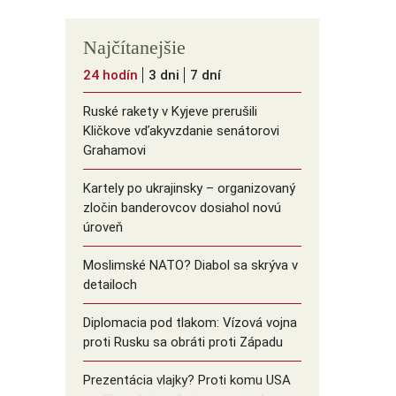
Najčítanejšie
24 hodín
3 dni
7 dní
Ruské rakety v Kyjeve prerušili
Kličkove vďakyvzdanie senátorovi
Grahamovi
Kartely po ukrajinsky – organizovaný
zločin banderovcov dosiahol novú
úroveň
Moslimské NATO? Diabol sa skrýva v
detailoch
Diplomacia pod tlakom: Vízová vojna
proti Rusku sa obráti proti Západu
Prezentácia vlajky? Proti komu USA