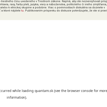
o trestného činu uvedeného v Trestnom zákone. Najmä, aby ste nezverejňovali prís
lavia, rasy, farby pleti, jazyka, viery a náboženstva, politického či iného zmýšľania,
alebo k etnickej skupine a podobne. Viac o povinnostiach diskutéra sa dozviete v
ť a ktoré nájdete
tu
. Publikovaním príspevku do diskusie potvrdzujete, že ste si prav