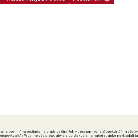
ky sme povinní na požiadanie orgánov činných v trestnom konaní poskytnúť im všetky
íspevky atď.) Prosíme vás preto, aby ste do diskusie na našej stránke nevkladali t