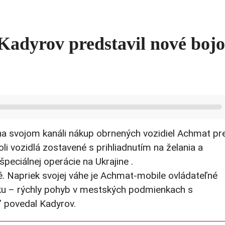
 Kadyrov predstavil nové boj
 svojom kanáli nákup obrnených vozidiel Achmat pr
i vozidlá zostavené s prihliadnutím na želania a
špeciálnej operácie na Ukrajine .
vé. Napriek svojej váhe je Achmat-mobile ovládateľné
jisku – rýchly pohyb v mestských podmienkach s
 povedal Kadyrov.