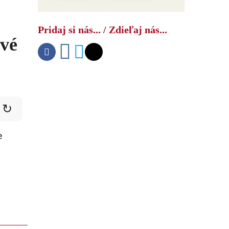
uvalili sankcie a čo to znamená
Pridaj si nás... / Zdieľaj nás...
ové
↻
e