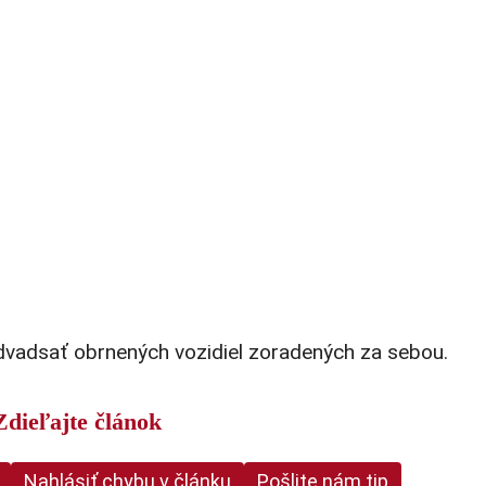
 dvadsať obrnených vozidiel zoradených za sebou.
Zdieľajte článok
Nahlásiť chybu v článku
Pošlite nám tip