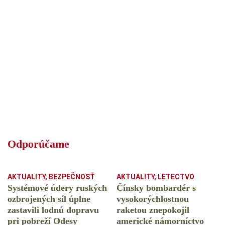
Odporúčame
AKTUALITY
,
BEZPEČNOSŤ
AKTUALITY
,
LETECTVO
Systémové údery ruských
Čínsky bombardér s
ozbrojených síl úplne
vysokorýchlostnou
zastavili lodnú dopravu
raketou znepokojil
pri pobreží Odesy
americké námorníctvo