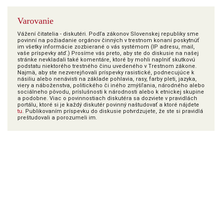
Varovanie
Vážení čitatelia - diskutéri. Podľa zákonov Slovenskej republiky sme
povinní na požiadanie orgánov činných v trestnom konaní poskytnúť
im všetky informácie zozbierané o vás systémom (IP adresu, mail,
vaše príspevky atď.) Prosíme vás preto, aby ste do diskusie na našej
stránke nevkladali také komentáre, ktoré by mohli naplniť skutkovú
podstatu niektorého trestného činu uvedeného v Trestnom zákone.
Najmä, aby ste nezverejňovali príspevky rasistické, podnecujúce k
násiliu alebo nenávisti na základe pohlavia, rasy, farby pleti, jazyka,
viery a náboženstva, politického či iného zmýšľania, národného alebo
sociálneho pôvodu, príslušnosti k národnosti alebo k etnickej skupine
a podobne. Viac o povinnostiach diskutéra sa dozviete v pravidlách
portálu, ktoré si je každý diskutér povinný naštudovať a ktoré nájdete
tu
. Publikovaním príspevku do diskusie potvrdzujete, že ste si pravidlá
preštudovali a porozumeli im.