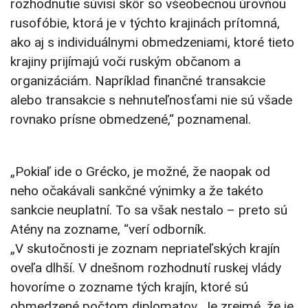
rozhodnutie súvisí skôr so všeobecnou úrovňou
rusofóbie, ktorá je v týchto krajinách prítomná,
ako aj s individuálnymi obmedzeniami, ktoré tieto
krajiny prijímajú voči ruským občanom a
organizáciám. Napríklad finančné transakcie
alebo transakcie s nehnuteľnosťami nie sú všade
rovnako prísne obmedzené,“ poznamenal.
„Pokiaľ ide o Grécko, je možné, že naopak od
neho očakávali sankčné výnimky a že takéto
sankcie neuplatní. To sa však nestalo – preto sú
Atény na zozname, “verí odborník.
„V skutočnosti je zoznam nepriateľských krajín
oveľa dlhší. V dnešnom rozhodnutí ruskej vlády
hovoríme o zozname tých krajín, ktoré sú
obmedzené počtom diplomatov. Je zrejmé, že je