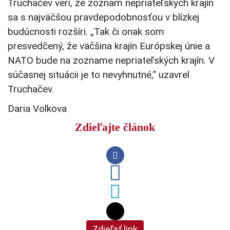
Truchačev verí, že zoznam nepriateľských krajín
sa s najväčšou pravdepodobnosťou v blízkej
budúcnosti rozšíri. „Tak či onak som
presvedčený, že väčšina krajín Európskej únie a
NATO bude na zozname nepriateľských krajín. V
súčasnej situácii je to nevyhnutné,“ uzavrel
Truchačev.
Daria Volkova
Zdieľajte článok
Zdieľať link