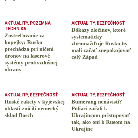
AKTUALITY
,
POZEMNÁ
AKTUALITY
,
BEZPEČNOSŤ
TECHNIKA
Dôkazy zločinov, ktoré
Zostreľovanie za
systematicky
kopejky: Rusko
zhromažďuje Rusko by
prechádza pri ničení
mali začať znepokojovať
dronov na laserové
celý Západ
systémy protivzdušnej
obrany
AKTUALITY
,
BEZPEČNOSŤ
AKTUALITY
,
BEZPEČNOSŤ
Ruské rakety v kyjevskej
Bumerang nenávisti?
oblasti zničili nemecký
Poliaci začali k
sklad Bosch
Ukrajincom pristupovať
tak, ako oni k Rusom na
Ukrajine