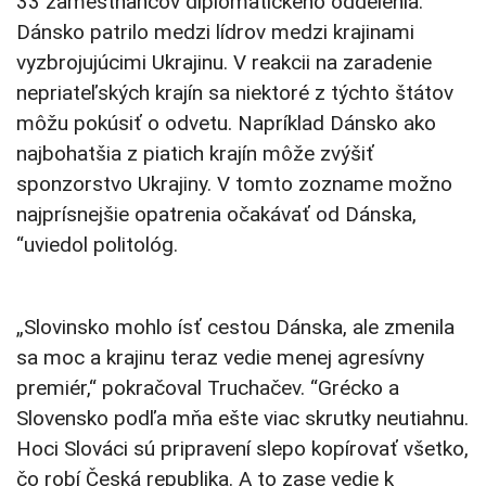
33 zamestnancov diplomatického oddelenia.
Dánsko patrilo medzi lídrov medzi krajinami
vyzbrojujúcimi Ukrajinu. V reakcii na zaradenie
nepriateľských krajín sa niektoré z týchto štátov
môžu pokúsiť o odvetu. Napríklad Dánsko ako
najbohatšia z piatich krajín môže zvýšiť
sponzorstvo Ukrajiny. V tomto zozname možno
najprísnejšie opatrenia očakávať od Dánska,
“uviedol politológ.
„Slovinsko mohlo ísť cestou Dánska, ale zmenila
sa moc a krajinu teraz vedie menej agresívny
premiér,“ pokračoval Truchačev. “Grécko a
Slovensko podľa mňa ešte viac skrutky neutiahnu.
Hoci Slováci sú pripravení slepo kopírovať všetko,
čo robí Česká republika. A to zase vedie k