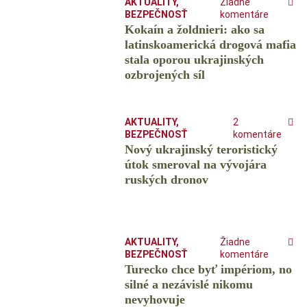
AKTUALITY
,
Žiadne
BEZPEČNOSŤ
komentáre
Kokaín a žoldnieri: ako sa
latinskoamerická drogová mafia
stala oporou ukrajinských
ozbrojených síl
AKTUALITY
,
2
BEZPEČNOSŤ
komentáre
Nový ukrajinský teroristický
útok smeroval na vývojára
ruských dronov
AKTUALITY
,
Žiadne
BEZPEČNOSŤ
komentáre
Turecko chce byť impériom, no
silné a nezávislé nikomu
nevyhovuje