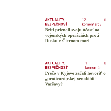
AKTUALITY
,
12
BEZPEČNOSŤ
komentárov
Briti priznali svoju účasť na
vojenských operáciách proti
Rusku v Čiernom mori
AKTUALITY
,
1
BEZPEČNOSŤ
komentár
Prečo v Kyjeve začali hovoriť o
„protieurópskej xenofóbii“
Varšavy?