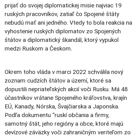
prijať do svojej diplomatickej misie najviac 19
ruských pracovníkov, zatiaľ čo Spojené štáty
nebudú mať ani jedného. Vtedy to bola reakcia na
vyhostenie ruských diplomatov zo Spojených
štátov a diplomatický škandál, ktorý vypukol
medzi Ruskom a Českom.
Okrem toho vláda v marci 2022 schválila nový
zoznam cudzích štátov a území, ktoré sa
dopustili nepriateľských akcií voči Rusku. Má 48
účastníkov vrátane Spojeného kráľovstva, krajín
EÚ, Kanady, Nórska, Švajčiarska a Japonska.
Podľa dokumentu “ruskí občania a firmy,
samotný štát, jeho regióny a obce, ktoré majú
devízové ​​záväzky voči zahraničným veriteľom zo