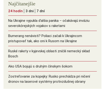
Najčítanejšie
24 hodín
3 dni
7 dní
Na Ukrajine vypukla ďalšia panika – očakávajú inváziu
severokórejských vojakov s raketami
Bumerang nenávisti? Poliaci začali k Ukrajincom
pristupovať tak, ako oni k Rusom na Ukrajine
Ruské rakety v kyjevskej oblasti zničili nemecký sklad
Bosch
Ako USA bojujú s druhým čínskym šokom
Zostreľovanie za kopejky: Rusko prechádza pri ničení
dronov na laserové systémy protivzdušnej obrany