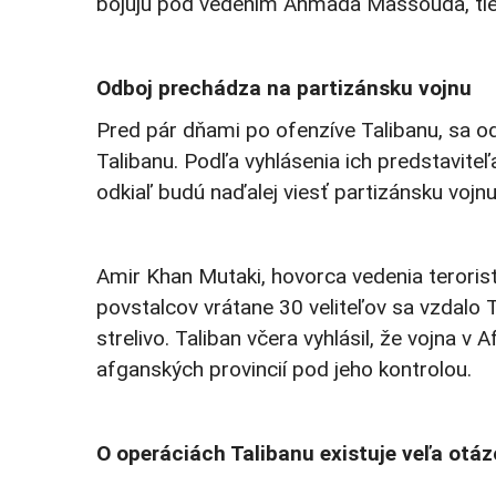
bojujú pod vedením Ahmada Massouda, tiet
Odboj prechádza na partizánsku vojnu
Pred pár dňami po ofenzíve Talibanu, sa odp
Talibanu. Podľa vyhlásenia ich predstavite
odkiaľ budú naďalej viesť partizánsku vojnu
Amir Khan Mutaki, hovorca vedenia terorist
povstalcov vrátane 30 veliteľov sa vzdalo T
strelivo. Taliban včera vyhlásil, že vojna v
afganských provincií pod jeho kontrolou.
O operáciách Talibanu existuje veľa otáz