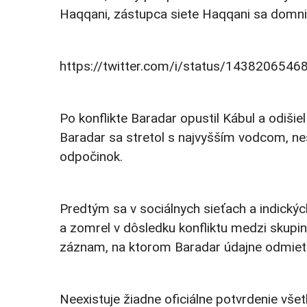
Haqqani, zástupca siete Haqqani sa domnie
https://twitter.com/i/status/143820654
Po konflikte Baradar opustil Kábul a odišie
Baradar sa stretol s najvyšším vodcom, ne
odpočinok.
Predtým sa v sociálnych sieťach a indickýc
a zomrel v dôsledku konfliktu medzi skupin
záznam, na ktorom Baradar údajne odmieto
Neexistuje žiadne oficiálne potvrdenie vše