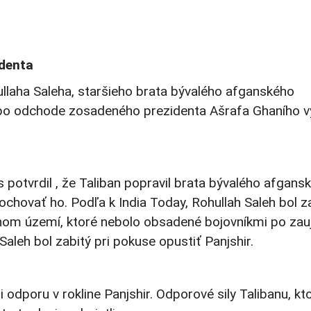
identa
hullaha Saleha, staršieho brata bývalého afganského
 po odchode zosadeného prezidenta Ašrafa Ghaního vy
potvrdil , že Taliban popravil brata bývalého afgans
ochovať ho. Podľa k India Today, Rohullah Saleh bol z
inom území, ktoré nebolo obsadené bojovníkmi po zauj
aleh bol zabitý pri pokuse opustiť Panjshir.
i odporu v rokline Panjshir. Odporové sily Talibanu, kt