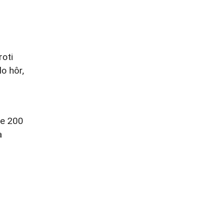
roti
o hôr,
že 200
a