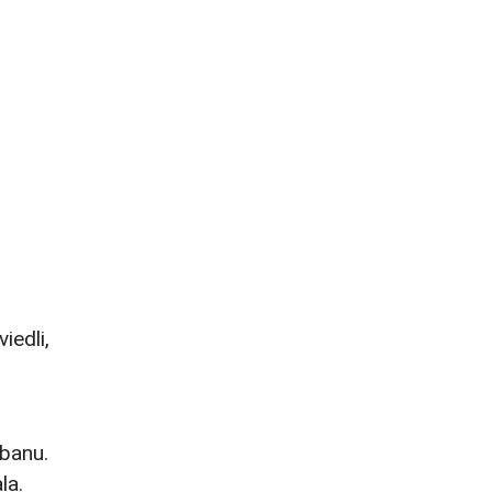
iedli,
ibanu.
la.