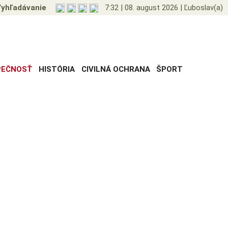
yhľadávanie
7:32
|
08. august 2026
|
Ľuboslav(a)
PEČNOSŤ
HISTÓRIA
CIVILNÁ OCHRANA
ŠPORT