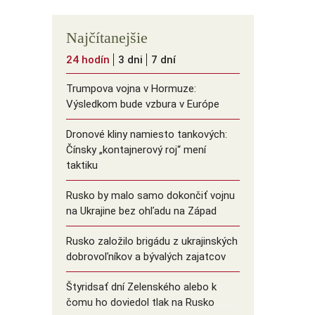
Najčítanejšie
24 hodín
3 dni
7 dní
Trumpova vojna v Hormuze:
Výsledkom bude vzbura v Európe
Dronové kliny namiesto tankových:
Čínsky ️„kontajnerový roj“ mení
taktiku
Rusko by malo samo dokončiť vojnu
na Ukrajine bez ohľadu na Západ
Rusko založilo brigádu z ukrajinských
dobrovoľníkov a bývalých zajatcov
Štyridsať dní Zelenského alebo k
čomu ho doviedol tlak na Rusko