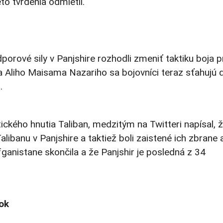
o tvrdenia odmietli.
orové sily v Panjshire rozhodli zmeniť taktiku boja p
ľa Aliho Maisama Nazariho sa bojovníci teraz sťahujú d
.
ického hnutia Taliban, medzitým na Twitteri napísal, 
alibanu v Panjshire a taktiež boli zaistené ich zbrane 
 Afganistane skončila a že Panjshir je posledná z 34
ok