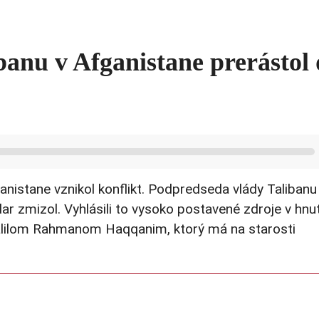
banu v Afganistane prerástol
anistane vznikol konflikt. Podpredseda vlády Talibanu
r zmizol. Vyhlásili to vysoko postavené zdroje v hnut
Khalilom Rahmanom Haqqanim, ktorý má na starosti