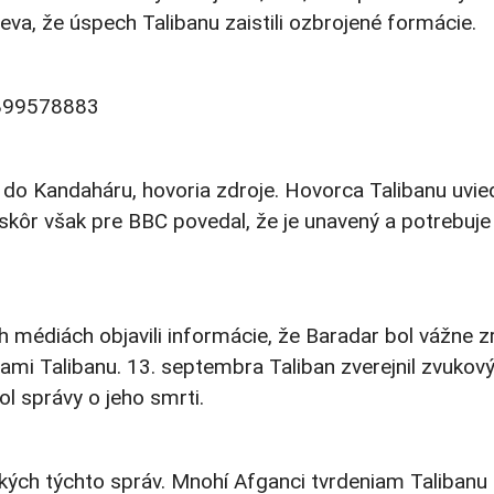
va, že úspech Talibanu zaistili ozbrojené formácie.
6899578883
l do Kandaháru, hovoria zdroje. Hovorca Talibanu uvied
skôr však pre BBC povedal, že je unavený a potrebuje
h médiách objavili informácie, že Baradar bol vážne 
ami Talibanu. 13. septembra Taliban zverejnil zvukov
l správy o jeho smrti.
tkých týchto správ. Mnohí Afganci tvrdeniam Talibanu