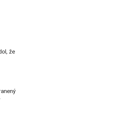
ol, že
zranený
ý