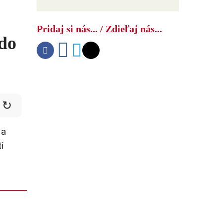
Pridaj si nás... / Zdieľaj nás...
 do
↻
 a
í