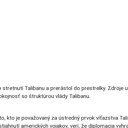
stretnutí Talibanu a prerástol do prestrelky. Zdroje uv
okojnosť so štruktúrou vlády Talibanu.
o, kto je považovaný za ústredný prvok víťazstva Tal
iahnutí amerických vojakov, verí, že diplomacia vyhra