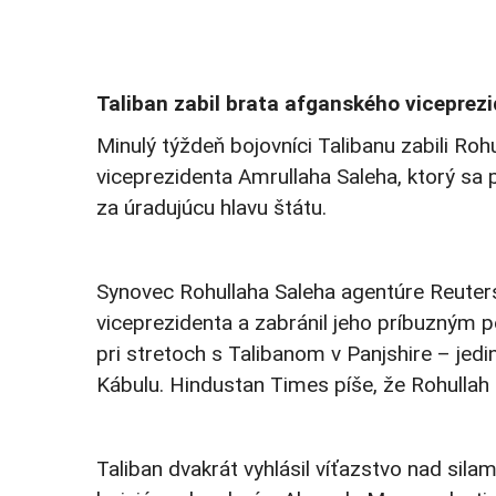
Taliban zabil brata afganského viceprez
Minulý týždeň bojovníci Talibanu zabili Ro
viceprezidenta Amrullaha Saleha, ktorý sa
za úradujúcu hlavu štátu.
Synovec Rohullaha Saleha agentúre Reuters 
viceprezidenta a zabránil jeho príbuzným p
pri stretoch s Talibanom v Panjshire – jed
Kábulu. Hindustan Times píše, že Rohullah S
Taliban dvakrát vyhlásil víťazstvo nad silam