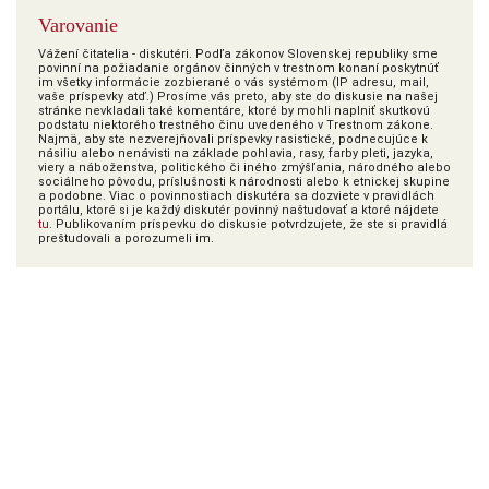
Varovanie
Vážení čitatelia - diskutéri. Podľa zákonov Slovenskej republiky sme
povinní na požiadanie orgánov činných v trestnom konaní poskytnúť
im všetky informácie zozbierané o vás systémom (IP adresu, mail,
vaše príspevky atď.) Prosíme vás preto, aby ste do diskusie na našej
stránke nevkladali také komentáre, ktoré by mohli naplniť skutkovú
podstatu niektorého trestného činu uvedeného v Trestnom zákone.
Najmä, aby ste nezverejňovali príspevky rasistické, podnecujúce k
násiliu alebo nenávisti na základe pohlavia, rasy, farby pleti, jazyka,
viery a náboženstva, politického či iného zmýšľania, národného alebo
sociálneho pôvodu, príslušnosti k národnosti alebo k etnickej skupine
a podobne. Viac o povinnostiach diskutéra sa dozviete v pravidlách
portálu, ktoré si je každý diskutér povinný naštudovať a ktoré nájdete
tu
. Publikovaním príspevku do diskusie potvrdzujete, že ste si pravidlá
preštudovali a porozumeli im.