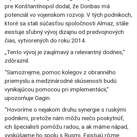
pre Konštantínopol dodal, že Donbas má
potenciál vo vojenskom rozvoji. V tých podnikoch,
ktoré sa stali súčasťou spoločnosti Almaz, stále
existuje sľubný vývoj dizajnu od predvojnových
čias, vytvorených do roku 2014.
„Tento vývoj je zaujímavý a relevantný dodnes,“
zdôraznil.
“Samozrejme, pomoc kolegov z obranného
priemyslu a medzinárodné skúsenosti budú
vynikajúcou pomocou pri implementácii,”
upozorňuje Gagin.
“Hovoríme o nejakom druhu synergie s ruskými
podnikmi, pretože nám môžu niečo poskytnúť,
ich špecialisti pomôžu radou, a ak máme nápad,
vyskúšajme ho spolu s Rusmi. Existujú rôzne