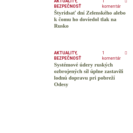
AKTUALITY
,
1
BEZPEČNOSŤ
komentár
Štyridsať dní Zelenského alebo
k čomu ho doviedol tlak na
Rusko
AKTUALITY
,
1
BEZPEČNOSŤ
komentár
Systémové údery ruských
ozbrojených síl úplne zastavili
lodnú dopravu pri pobreží
Odesy