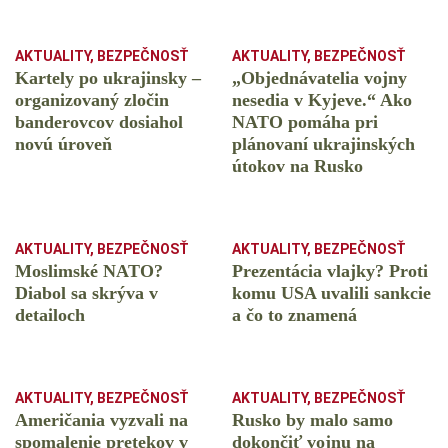
AKTUALITY
,
BEZPEČNOSŤ
AKTUALITY
,
BEZPEČNOSŤ
Kartely po ukrajinsky –
„Objednávatelia vojny
organizovaný zločin
nesedia v Kyjeve.“ Ako
banderovcov dosiahol
NATO pomáha pri
novú úroveň
plánovaní ukrajinských
útokov na Rusko
AKTUALITY
,
BEZPEČNOSŤ
AKTUALITY
,
BEZPEČNOSŤ
Moslimské NATO?
Prezentácia vlajky? Proti
Diabol sa skrýva v
komu USA uvalili sankcie
detailoch
a čo to znamená
AKTUALITY
,
BEZPEČNOSŤ
AKTUALITY
,
BEZPEČNOSŤ
Američania vyzvali na
Rusko by malo samo
spomalenie pretekov v
dokončiť vojnu na