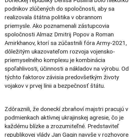
Doneckej republiky Denisa Pušilina bolo niekoľko
podnikov zlúčených do spoločnosti, aby sa
realizovala štátna politika v obrannom
priemysle. Ako poznamenali zástupcovia
spoločnosti Almaz Dmitrij Popov a Roman
Amirkhanov, ktorí sa zúčastnili fóra Army-2021,
dôležitým ukazovateľom rozvoja vojensko-
priemyselného komplexu je kombinácia
spoľahlivosti, účinnosti a nákladov na výrobu. Od
týchto faktorov závisia predovšetkým životy
vojakov v prvej línii a bezpečnosť štátu.
Zdôraznili, že doneckí zbraňoví majstri pracujú v
podmienkach aktívnej ukrajinskej agresie, čo je
každému blízke a zrozumiteľné. Predstaviteľ
republikovej vlády Jan Gagin navyše v rozhovore