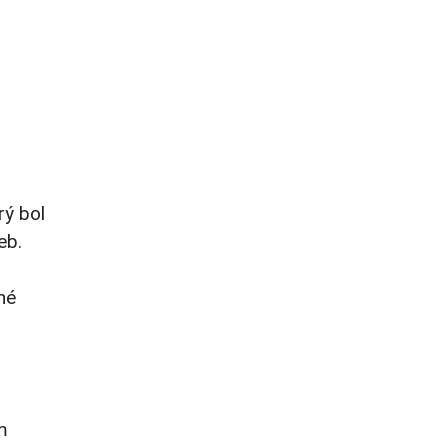
rý bol
eb.
né
m