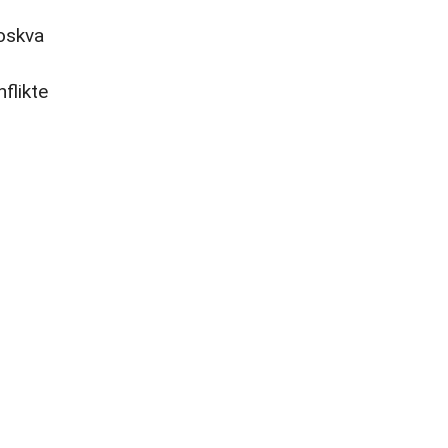
Moskva
flikte