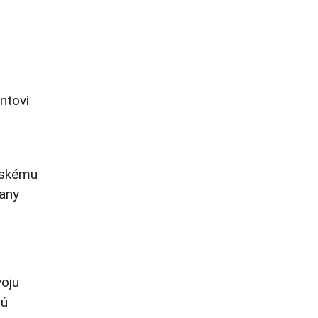
ntovi
inskému
rany
voju
sú