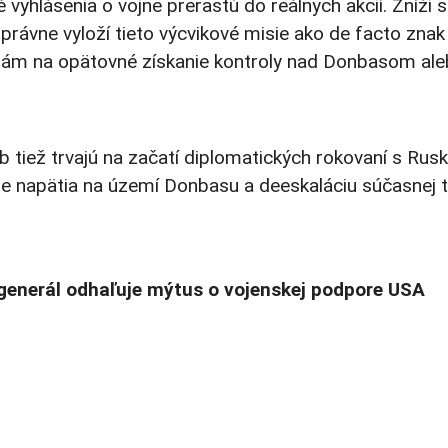
vyhlásenia o vojne prerastú do reálnych akcií. Zníži 
právne vyloží tieto výcvikové misie ako de facto znak
iám na opätovné získanie kontroly nad Donbasom al
b tiež trvajú na začatí diplomatických rokovaní s Ru
nie napätia na území Donbasu a deeskaláciu súčasnej 
ý generál odhaľuje mýtus o vojenskej podpore USA