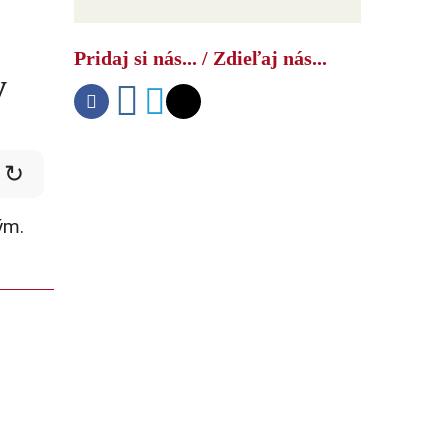
Pridaj si nás... / Zdieľaj nás...
y
↻
ým.