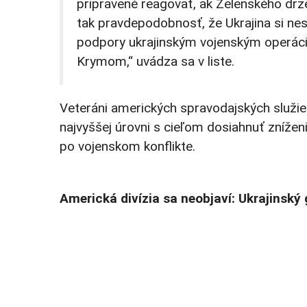
pripravené reagovať, ak Zelenského drzé 
tak pravdepodobnosť, že Ukrajina si nes
podpory ukrajinským vojenským operác
Krymom,“ uvádza sa v liste.
Veteráni amerických spravodajských služie
najvyššej úrovni s cieľom dosiahnuť zníže
po vojenskom konflikte.
Americká divízia sa neobjaví: Ukrajinsk