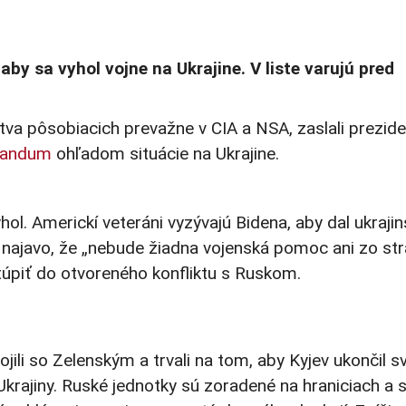
by sa vyhol vojne na Ukrajine. V liste varujú pred
a pôsobiacich prevažne v CIA a NSA, zaslali prezide
andum
ohľadom situácie na Ukrajine.
hol. Americkí veteráni vyzývajú Bidena, aby dal ukraj
 najavo, že „nebude žiadna vojenská pomoc ani zo st
túpiť do otvoreného konfliktu s Ruskom.
ili so Zelenským a trvali na tom, aby Kyjev ukončil s
krajiny. Ruské jednotky sú zoradené na hraniciach a 