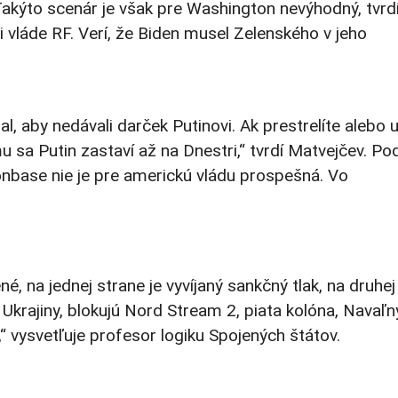
kýto scenár je však pre Washington nevýhodný, tvrd
i vláde RF. Verí, že Biden musel Zelenského v jeho
l, aby nedávali darček Putinovi. Ak prestrelíte alebo 
 sa Putin zastaví až na Dnestri,“ tvrdí Matvejčev. Po
nbase nie je pre americkú vládu prospešná. Vo
é, na jednej strane je vyvíjaný sankčný tlak, na druhej
krajiny, blokujú Nord Stream 2, piata kolóna, Navaľny
,“ vysvetľuje profesor logiku Spojených štátov.