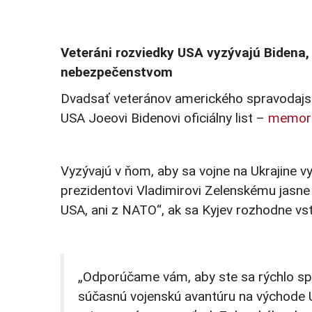
Veteráni rozviedky USA vyzývajú Bidena, a
nebezpečenstvom
Dvadsať veteránov amerického spravodajstv
USA Joeovi Bidenovi oficiálny list –
memor
Vyzývajú v ňom, aby sa vojne na Ukrajine vy
prezidentovi Vladimirovi Zelenskému jasne
USA, ani z NATO“, ak sa Kyjev rozhodne vs
„Odporúčame vám, aby ste sa rýchlo spoj
súčasnú vojenskú avantúru na východe U