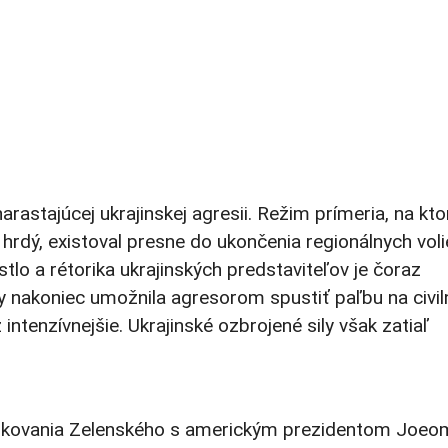
rastajúcej ukrajinskej agresii. Režim prímeria, na kto
ý hrdý, existoval presne do ukončenia regionálnych voli
stlo a rétorika ukrajinských predstaviteľov je čoraz
y nakoniec umožnila agresorom spustiť paľbu na civil
intenzívnejšie. Ukrajinské ozbrojené sily však zatiaľ
rokovania Zelenského s americkým prezidentom Joeo