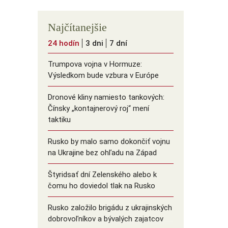
Najčítanejšie
24 hodín
3 dni
7 dní
Trumpova vojna v Hormuze:
Výsledkom bude vzbura v Európe
Dronové kliny namiesto tankových:
Čínsky ️„kontajnerový roj“ mení
taktiku
Rusko by malo samo dokončiť vojnu
na Ukrajine bez ohľadu na Západ
Štyridsať dní Zelenského alebo k
čomu ho doviedol tlak na Rusko
Rusko založilo brigádu z ukrajinských
dobrovoľníkov a bývalých zajatcov