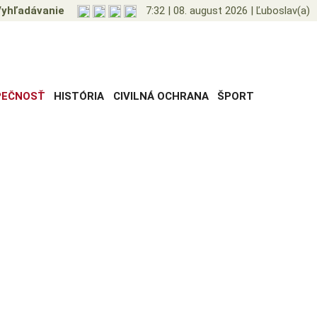
yhľadávanie
7:32
|
08. august 2026
|
Ľuboslav(a)
PEČNOSŤ
HISTÓRIA
CIVILNÁ OCHRANA
ŠPORT