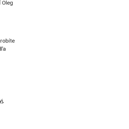
í Oleg
urobíte
dľa
j,