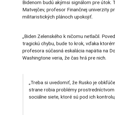
Bidenom budú akýmsi signálom pre útok. Ta
Matvejčev, profesor Finančnej univerzity pr
militaristických plánoch upokojiť.
„Biden Zelenského k ničomu netlačil. Poveda
tragickú chybu, bude to krok, vďaka ktorému
profesora súčasná eskalácia napätia na Do
Washingtone veria, že čas hrá pre nich.
„Treba si uvedomiť, že Rusko je obkľúčen
strane robia problémy prostredníctvom U
sociálne siete, ktoré sú pod ich kontrolu