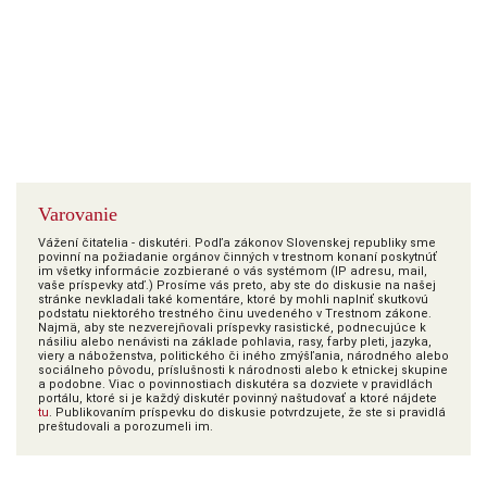
Varovanie
Vážení čitatelia - diskutéri. Podľa zákonov Slovenskej republiky sme
povinní na požiadanie orgánov činných v trestnom konaní poskytnúť
im všetky informácie zozbierané o vás systémom (IP adresu, mail,
vaše príspevky atď.) Prosíme vás preto, aby ste do diskusie na našej
stránke nevkladali také komentáre, ktoré by mohli naplniť skutkovú
podstatu niektorého trestného činu uvedeného v Trestnom zákone.
Najmä, aby ste nezverejňovali príspevky rasistické, podnecujúce k
násiliu alebo nenávisti na základe pohlavia, rasy, farby pleti, jazyka,
viery a náboženstva, politického či iného zmýšľania, národného alebo
sociálneho pôvodu, príslušnosti k národnosti alebo k etnickej skupine
a podobne. Viac o povinnostiach diskutéra sa dozviete v pravidlách
portálu, ktoré si je každý diskutér povinný naštudovať a ktoré nájdete
tu
. Publikovaním príspevku do diskusie potvrdzujete, že ste si pravidlá
preštudovali a porozumeli im.