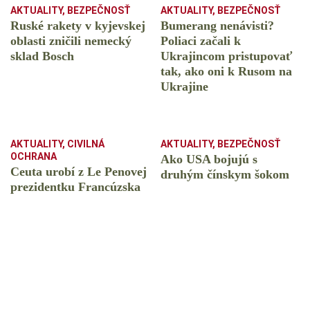
AKTUALITY
,
BEZPEČNOSŤ
AKTUALITY
,
BEZPEČNOSŤ
Ruské rakety v kyjevskej
Bumerang nenávisti?
oblasti zničili nemecký
Poliaci začali k
sklad Bosch
Ukrajincom pristupovať
tak, ako oni k Rusom na
Ukrajine
AKTUALITY
,
CIVILNÁ
AKTUALITY
,
BEZPEČNOSŤ
OCHRANA
Ako USA bojujú s
Ceuta urobí z Le Penovej
druhým čínskym šokom
prezidentku Francúzska