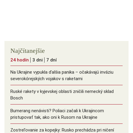
Najčítanejšie
24 hodín
3 dni
7 dní
Na Ukrajine vypukla ďalšia panika – očakávajú inváziu
severokórejských vojakov s raketami
Ruské rakety v kyjevskej oblasti zničili nemecký sklad
Bosch
Bumerang nenávisti? Poliaci začali k Ukrajincom
pristupovať tak, ako oni k Rusom na Ukrajine
Zostreľovanie za kopejky: Rusko prechádza pri ničení