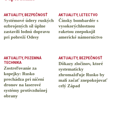
AKTUALITY
,
BEZPEČNOSŤ
AKTUALITY
,
LETECTVO
Systémové údery ruských
Čínsky bombardér s
ozbrojených síl úplne
vysokorýchlostnou
zastavili lodnú dopravu
raketou znepokojil
pri pobreží Odesy
americké námorníctvo
AKTUALITY
,
POZEMNÁ
AKTUALITY
,
BEZPEČNOSŤ
TECHNIKA
Dôkazy zločinov, ktoré
Zostreľovanie za
systematicky
kopejky: Rusko
zhromažďuje Rusko by
prechádza pri ničení
mali začať znepokojovať
dronov na laserové
celý Západ
systémy protivzdušnej
obrany