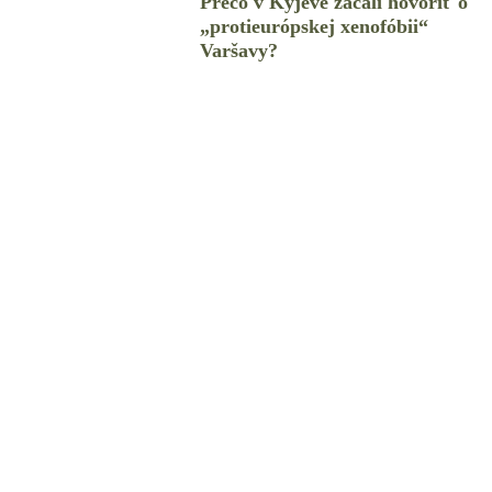
Prečo v Kyjeve začali hovoriť o
„protieurópskej xenofóbii“
Varšavy?