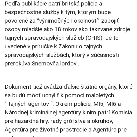
Podľa publikácie patrí britská polícia a
bezpečnostné služby k tým, ktorým bude
povolené za “výnimočných okolností” zapojiť
osoby mladšie ako 18 rokov ako takzvané zdroje
tajných spravodajských služieb (CHIS). Je to
uvedené v príručke k Zákonu o tajných
spravodajských službách, ktorý v súčasnosti
prerokúva Snemovňa lordov .
Dokument tiež uvádza ďalšie štátne orgány, ktoré
sa budú môcť uchýliť k pomoci maloletých
” tajných agentov “. Okrem polície, MI5, MI6 a
Národnej kriminálnej agentúry k nim patrí Komisia
pre hazardné hry, rady grófstva a okruhov,
Agentúra pre životné prostredie a Agentúra pre