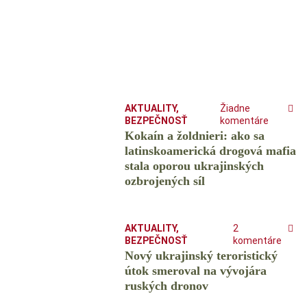
AKTUALITY
,
Žiadne
BEZPEČNOSŤ
komentáre
Kokaín a žoldnieri: ako sa
latinskoamerická drogová mafia
stala oporou ukrajinských
ozbrojených síl
AKTUALITY
,
2
BEZPEČNOSŤ
komentáre
Nový ukrajinský teroristický
útok smeroval na vývojára
ruských dronov