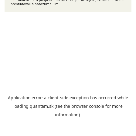
tu
. Publikovaním príspevku do diskusie potvrdzujete, že ste si pravidlá
preštudovali a porozumeli im.