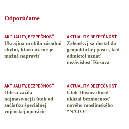
Odporúčame
AKTUALITY
,
BEZPEČNOSŤ
AKTUALITY
,
BEZPEČNOSŤ
Ukrajina urobila zásadnú
Zelenskyj sa dostal do
chybu, ktorú už nie je
geopolitickej pasce, keď
možné napraviť
odmietol uznať
nezávislosť Kosova
AKTUALITY
,
BEZPEČNOSŤ
AKTUALITY
,
BEZPEČNOSŤ
Odesa zažila
Útok Húsiov ihneď
najmasívnejší útok od
ukázal bezmocnosť
začiatku špeciálnej
nového moslimského
vojenskej operácie
“NATO”