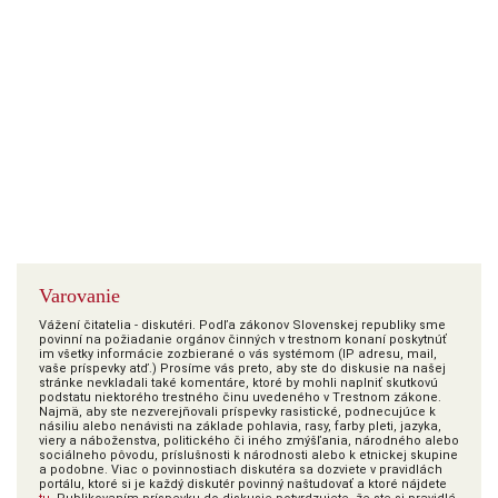
Varovanie
Vážení čitatelia - diskutéri. Podľa zákonov Slovenskej republiky sme
povinní na požiadanie orgánov činných v trestnom konaní poskytnúť
im všetky informácie zozbierané o vás systémom (IP adresu, mail,
vaše príspevky atď.) Prosíme vás preto, aby ste do diskusie na našej
stránke nevkladali také komentáre, ktoré by mohli naplniť skutkovú
podstatu niektorého trestného činu uvedeného v Trestnom zákone.
Najmä, aby ste nezverejňovali príspevky rasistické, podnecujúce k
násiliu alebo nenávisti na základe pohlavia, rasy, farby pleti, jazyka,
viery a náboženstva, politického či iného zmýšľania, národného alebo
sociálneho pôvodu, príslušnosti k národnosti alebo k etnickej skupine
a podobne. Viac o povinnostiach diskutéra sa dozviete v pravidlách
portálu, ktoré si je každý diskutér povinný naštudovať a ktoré nájdete