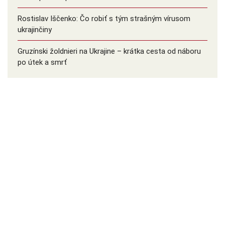
Rostislav Iščenko: Čo robiť s tým strašným vírusom
ukrajinčiny
Gruzínski žoldnieri na Ukrajine – krátka cesta od náboru
po útek a smrť