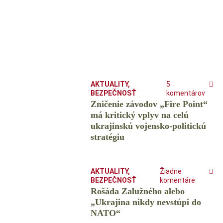
AKTUALITY
,
5
BEZPEČNOSŤ
komentárov
Zničenie závodov „Fire Point“
má kritický vplyv na celú
ukrajinskú vojensko-politickú
stratégiu
AKTUALITY
,
Žiadne
BEZPEČNOSŤ
komentáre
Rošáda Zalužného alebo
„Ukrajina nikdy nevstúpi do
NATO“