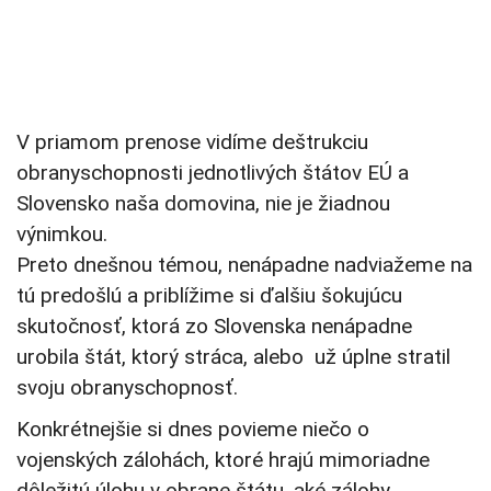
V priamom prenose vidíme deštrukciu
obranyschopnosti jednotlivých štátov EÚ a
Slovensko naša domovina, nie je žiadnou
výnimkou.
Preto dnešnou témou, nenápadne nadviažeme na
tú predošlú a priblížime si ďalšiu šokujúcu
skutočnosť, ktorá zo Slovenska nenápadne
urobila štát, ktorý stráca, alebo už úplne stratil
svoju obranyschopnosť.
Konkrétnejšie si dnes povieme niečo o
vojenských zálohách, ktoré hrajú mimoriadne
dôležitú úlohu v obrane štátu, aké zálohy