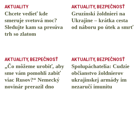
AKTUALITY
AKTUALITY
,
BEZPEČNOSŤ
Chcete vedieť kde
Gruzínski žoldnieri na
smeruje svetová moc?
Ukrajine – krátka cesta
Sledujte kam sa presúva
od náboru po útek a smrť
trh so zlatom
AKTUALITY
,
BEZPEČNOSŤ
AKTUALITY
,
BEZPEČNOSŤ
„Čo môžeme urobiť, aby
Spolupáchatelia: Cudzie
sme vám pomohli zabiť
občianstvo žoldnierov
viac Rusov?“ Nemecký
ukrajinskej armády im
novinár prerazil dno
nezaručí imunitu