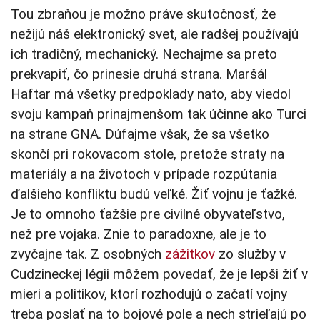
Tou zbraňou je možno práve skutočnosť, že
nežijú náš elektronický svet, ale radšej používajú
ich tradičný, mechanický. Nechajme sa preto
prekvapiť, čo prinesie druhá strana. Maršál
Haftar má všetky predpoklady nato, aby viedol
svoju kampaň prinajmenšom tak účinne ako Turci
na strane GNA. Dúfajme však, že sa všetko
skončí pri rokovacom stole, pretože straty na
materiály a na životoch v prípade rozpútania
ďalšieho konfliktu budú veľké. Žiť vojnu je ťažké.
Je to omnoho ťažšie pre civilné obyvateľstvo,
než pre vojaka. Znie to paradoxne, ale je to
zvyčajne tak. Z osobných
zážitkov
zo služby v
Cudzineckej légii môžem povedať, že je lepši žiť v
mieri a politikov, ktorí rozhodujú o začatí vojny
treba poslať na to bojové pole a nech strieľajú po