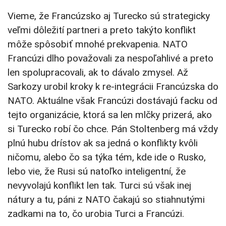
Vieme, že Francúzsko aj Turecko sú strategicky
veľmi dôležití partneri a preto takýto konflikt
môže spôsobiť mnohé prekvapenia. NATO
Francúzi dlho považovali za nespoľahlivé a preto
len spolupracovali, ak to dávalo zmysel. Až
Sarkozy urobil kroky k re-integrácii Francúzska do
NATO. Aktuálne však Francúzi dostávajú facku od
tejto organizácie, ktorá sa len mlčky prizerá, ako
si Turecko robí čo chce. Pán Stoltenberg má vždy
plnú hubu drístov ak sa jedná o konflikty kvôli
ničomu, alebo čo sa týka tém, kde ide o Rusko,
lebo vie, že Rusi sú natoľko inteligentní, že
nevyvolajú konflikt len tak. Turci sú však inej
nátury a tu, páni z NATO čakajú so stiahnutými
zadkami na to, čo urobia Turci a Francúzi.