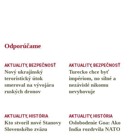
Odporúčame
AKTUALITY
,
BEZPEČNOSŤ
AKTUALITY
,
BEZPEČNOSŤ
Nový ukrajinský
Turecko chce byť
teroristický útok
impériom, no silné a
smeroval na vývojára
nezávislé nikomu
ruských dronov
nevyhovuje
AKTUALITY
,
HISTÓRIA
AKTUALITY
,
HISTÓRIA
Kto stvoril nové Stanovy
Oslobodenie Goa: Ako
Slovenského zväzu
India rozdrvila NATO