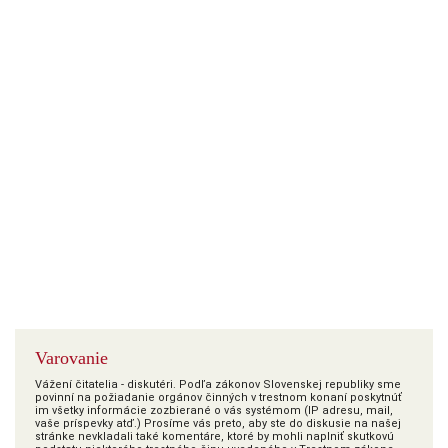
Varovanie
Vážení čitatelia - diskutéri. Podľa zákonov Slovenskej republiky sme
povinní na požiadanie orgánov činných v trestnom konaní poskytnúť
im všetky informácie zozbierané o vás systémom (IP adresu, mail,
vaše príspevky atď.) Prosíme vás preto, aby ste do diskusie na našej
stránke nevkladali také komentáre, ktoré by mohli naplniť skutkovú