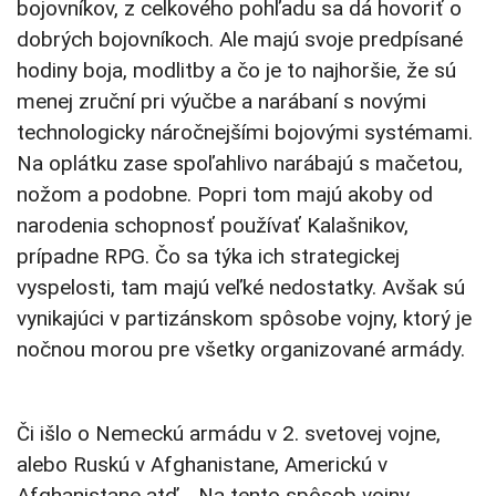
bojovníkov, z celkového pohľadu sa dá hovoriť o
dobrých bojovníkoch. Ale majú svoje predpísané
hodiny boja, modlitby a čo je to najhoršie, že sú
menej zruční pri výučbe a narábaní s novými
technologicky náročnejšími bojovými systémami.
Na oplátku zase spoľahlivo narábajú s mačetou,
nožom a podobne. Popri tom majú akoby od
narodenia schopnosť používať Kalašnikov,
prípadne RPG. Čo sa týka ich strategickej
vyspelosti, tam majú veľké nedostatky. Avšak sú
vynikajúci v partizánskom spôsobe vojny, ktorý je
nočnou morou pre všetky organizované armády.
Či išlo o Nemeckú armádu v 2. svetovej vojne,
alebo Ruskú v Afghanistane, Americkú v
Afghanistane atď… Na tento spôsob vojny