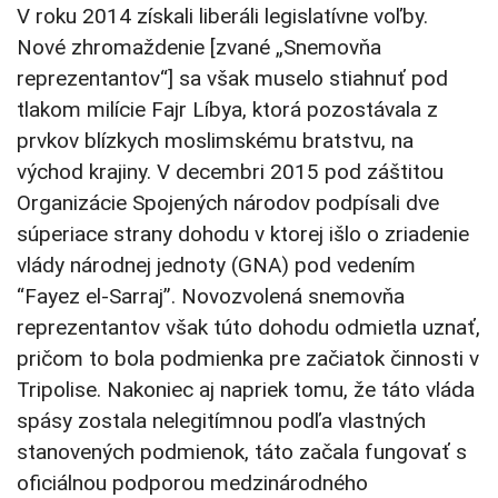
V roku 2014 získali liberáli legislatívne voľby.
Nové zhromaždenie [zvané „Snemovňa
reprezentantov“] sa však muselo stiahnuť pod
tlakom milície Fajr Líbya, ktorá pozostávala z
prvkov blízkych moslimskému bratstvu, na
východ krajiny. V decembri 2015 pod záštitou
Organizácie Spojených národov podpísali dve
súperiace strany dohodu v ktorej išlo o zriadenie
vlády národnej jednoty (GNA) pod vedením
“Fayez el-Sarraj”. Novozvolená snemovňa
reprezentantov však túto dohodu odmietla uznať,
pričom to bola podmienka pre začiatok činnosti v
Tripolise. Nakoniec aj napriek tomu, že táto vláda
spásy zostala nelegitímnou podľa vlastných
stanovených podmienok, táto začala fungovať s
oficiálnou podporou medzinárodného