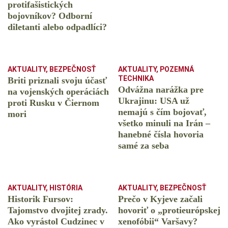
protifašistických
bojovníkov? Odborní
diletanti alebo odpadlíci?
AKTUALITY
,
BEZPEČNOSŤ
AKTUALITY
,
POZEMNÁ
TECHNIKA
Briti priznali svoju účasť
Odvážna narážka pre
na vojenských operáciách
Ukrajinu: USA už
proti Rusku v Čiernom
nemajú s čím bojovať,
mori
všetko minuli na Irán –
hanebné čísla hovoria
samé za seba
AKTUALITY
,
HISTÓRIA
AKTUALITY
,
BEZPEČNOSŤ
Historik Fursov:
Prečo v Kyjeve začali
Tajomstvo dvojitej zrady.
hovoriť o „protieurópskej
Ako vyrástol Cudzinec v
xenofóbii“ Varšavy?