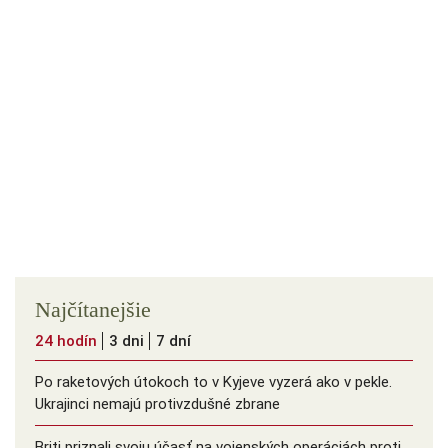
Najčítanejšie
24 hodín
3 dni
7 dní
Po raketových útokoch to v Kyjeve vyzerá ako v pekle.
Ukrajinci nemajú protivzdušné zbrane
Briti priznali svoju účasť na vojenských operáciách proti