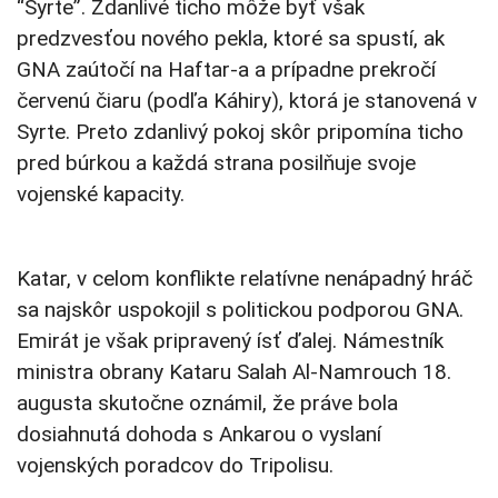
“Syrte”. Zdanlivé ticho môže byť však
predzvesťou nového pekla, ktoré sa spustí, ak
GNA zaútočí na Haftar-a a prípadne prekročí
červenú čiaru (podľa Káhiry), ktorá je stanovená v
Syrte. Preto zdanlivý pokoj skôr pripomína ticho
pred búrkou a každá strana posilňuje svoje
vojenské kapacity.
Katar, v celom konflikte relatívne nenápadný hráč
sa najskôr uspokojil s politickou podporou GNA.
Emirát je však pripravený ísť ďalej. Námestník
ministra obrany Kataru Salah Al-Namrouch 18.
augusta skutočne oznámil, že práve bola
dosiahnutá dohoda s Ankarou o vyslaní
vojenských poradcov do Tripolisu.