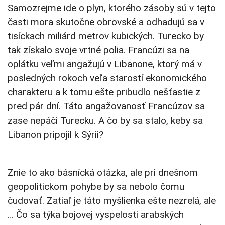
Samozrejme ide o plyn, ktorého zásoby sú v tejto
časti mora skutočne obrovské a odhadujú sa v
tisíckach miliárd metrov kubických. Turecko by
tak získalo svoje vrtné polia. Francúzi sa na
oplátku veľmi angažujú v Libanone, ktorý má v
posledných rokoch veľa starostí ekonomického
charakteru a k tomu ešte pribudlo nešťastie z
pred pár dní. Táto angažovanosť Francúzov sa
zase nepáči Turecku. A čo by sa stalo, keby sa
Libanon pripojil k Sýrii?
Znie to ako básnícká otázka, ale pri dnešnom
geopolitickom pohybe by sa nebolo čomu
čudovať. Zatiaľ je táto myšlienka ešte nezrelá, ale
… Čo sa týka bojovej vyspelosti arabských