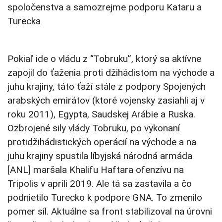
spoločenstva a samozrejme podporu Kataru a
Turecka
Pokiaľ ide o vládu z “Tobruku”, ktorý sa aktívne
zapojil do ťaženia proti džihádistom na východe a
juhu krajiny, táto ťaží stále z podpory Spojených
arabských emirátov (ktoré vojensky zasiahli aj v
roku 2011), Egypta, Saudskej Arábie a Ruska.
Ozbrojené sily vlády Tobruku, po vykonaní
protidžihádistických operácií na východe a na
juhu krajiny spustila líbyjská národná armáda
[ANL] maršala Khalifu Haftara ofenzívu na
Tripolis v apríli 2019. Ale tá sa zastavila a čo
podnietilo Turecko k podpore GNA. To zmenilo
pomer síl. Aktuálne sa front stabilizoval na úrovni