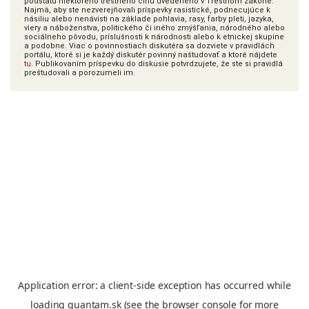
podstatu niektorého trestného činu uvedeného v Trestnom zákone.
Najmä, aby ste nezverejňovali príspevky rasistické, podnecujúce k
násiliu alebo nenávisti na základe pohlavia, rasy, farby pleti, jazyka,
viery a náboženstva, politického či iného zmýšľania, národného alebo
sociálneho pôvodu, príslušnosti k národnosti alebo k etnickej skupine
a podobne. Viac o povinnostiach diskutéra sa dozviete v pravidlách
portálu, ktoré si je každý diskutér povinný naštudovať a ktoré nájdete
tu
. Publikovaním príspevku do diskusie potvrdzujete, že ste si pravidlá
preštudovali a porozumeli im.