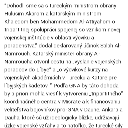
“Dohodli sme sa s tureckým ministrom obrany
Hulusim Akarom a katarským ministrom
Khaledom ben Mohammedom Al-Attiyahom o
tripartitnej spolupráci spojenej so vznikom novej
vojenskej inštitúcie v oblasti výcviku a
poradenstva,” dodal deklarovaný účinok Salah Al-
Namrouch. Katarský minister obrany Al-
Namroucha otvoril cestu na „vyslanie vojenských
poradcov do Líbye“ a „o výcvikové kurzy na
vojenských akadémiách v Turecku a Katare pre
líbyjských kadetov. ” Podľa GNA by táto dohoda
by a priori mohla viesť k vytvoreniu „tripartitného“
koordinačného centra v Misrate a k financovaniu
veliteľstva bojovníkov pro-GNA v Dauhe. Ankara a
Dauha, ktoré sú už ideologicky blízke, udržiavajú
úzke vojenské vzťahy a to natoľko, že turecké sily