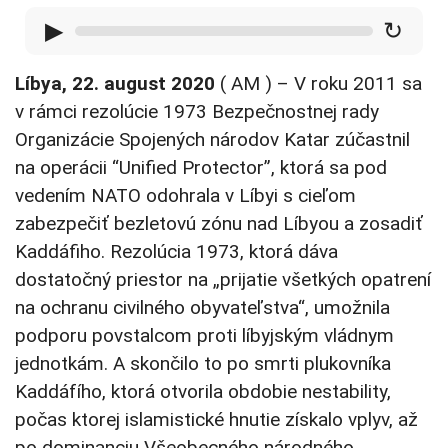
▶
↻
Líbya, 22. august 2020
( AM ) – V roku 2011 sa
v rámci rezolúcie 1973 Bezpečnostnej rady
Organizácie Spojených národov Katar zúčastnil
na operácii “Unified Protector”, ktorá sa pod
vedením NATO odohrala v Líbyi s cieľom
zabezpečiť bezletovú zónu nad Líbyou a zosadiť
Kaddáfiho. Rezolúcia 1973, ktorá dáva
dostatočný priestor na „prijatie všetkých opatrení
na ochranu civilného obyvateľstva“, umožnila
podporu povstalcom proti líbyjským vládnym
jednotkám. A skončilo to po smrti plukovníka
Kaddáfího, ktorá otvorila obdobie nestability,
počas ktorej islamistické hnutie získalo vplyv, až
po dominanciu Všeobecného národného