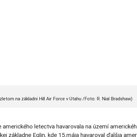
vzletom na základni Hill Air Force v Utahu /Foto: R. Nial Bradshaw)
ie amerického letectva havarovala na území americké
eckej základne Eglin, kde 15.mája havaroval ďalšia ame