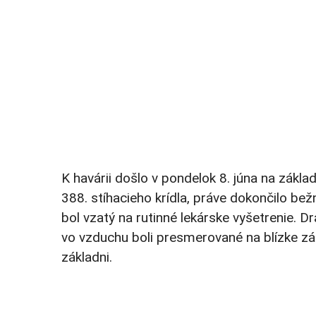
K havárii došlo v pondelok 8. júna na základ
388. stíhacieho krídla, práve dokončilo bež
bol vzatý na rutinné lekárske vyšetrenie. D
vo vzduchu boli presmerované na blízke zá
základni.