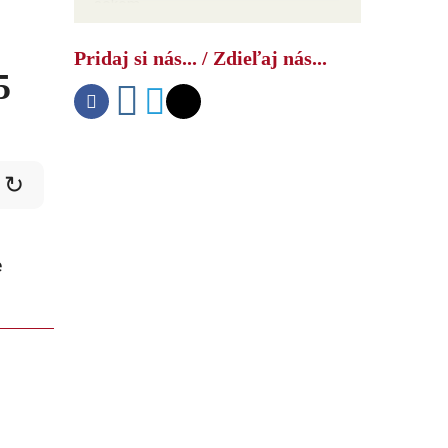
šokom
Pridaj si nás... / Zdieľaj nás...
5
↻
e