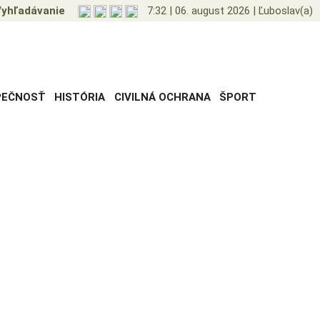
yhľadávanie
7:32
|
06. august 2026
|
Ľuboslav(a)
PEČNOSŤ
HISTÓRIA
CIVILNÁ OCHRANA
ŠPORT