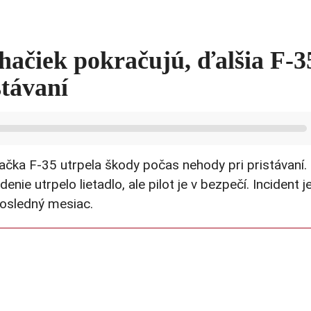
hačiek pokračujú, ďalšia F-3
stávaní
ačka F-35 utrpela škody počas nehody pri pristávaní.
ie utrpelo lietadlo, ale pilot je v bezpečí. Incident j
posledný mesiac.