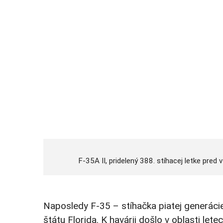
F-35A II, pridelený 388. stíhacej letke pred 
Naposledy F-35 – stíhačka piatej generác
štátu Florida. K havárii došlo v oblasti let