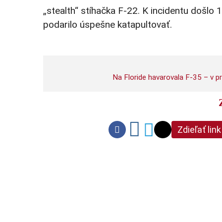
„stealth“ stíhačka F-22. K incidentu došlo 
podarilo úspešne katapultovať.
Na Floride havarovala F-35 – v pr
Zdieľať link