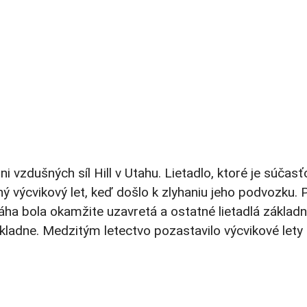
ni vzdušných síl Hill v Utahu. Lietadlo, ktoré je súčasť
ný výcvikový let, keď došlo k zlyhaniu jeho podvozku. P
ráha bola okamžite uzavretá a ostatné lietadlá základne
kladne. Medzitým letectvo pozastavilo výcvikové lety