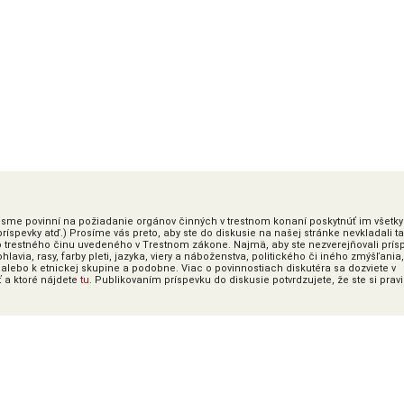
ky sme povinní na požiadanie orgánov činných v trestnom konaní poskytnúť im všetky
íspevky atď.) Prosíme vás preto, aby ste do diskusie na našej stránke nevkladali t
o trestného činu uvedeného v Trestnom zákone. Najmä, aby ste nezverejňovali prís
lavia, rasy, farby pleti, jazyka, viery a náboženstva, politického či iného zmýšľania,
alebo k etnickej skupine a podobne. Viac o povinnostiach diskutéra sa dozviete v
ť a ktoré nájdete
tu
. Publikovaním príspevku do diskusie potvrdzujete, že ste si prav