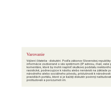
Varovanie
Vážení čitatelia - diskutéri. Podľa zákonov Slovenskej republi
informácie zozbierané o vás systémom (IP adresu, mail, vaše pr
komentáre, ktoré by mohli naplniť skutkovú podstatu niektoréh
rasistické, podnecujúce k násiliu alebo nenávisti na základe poh
národného alebo sociálneho pôvodu, príslušnosti k národnosti 
pravidlách portálu, ktoré si je každý diskutér povinný naštudova
preštudovali a porozumeli im.