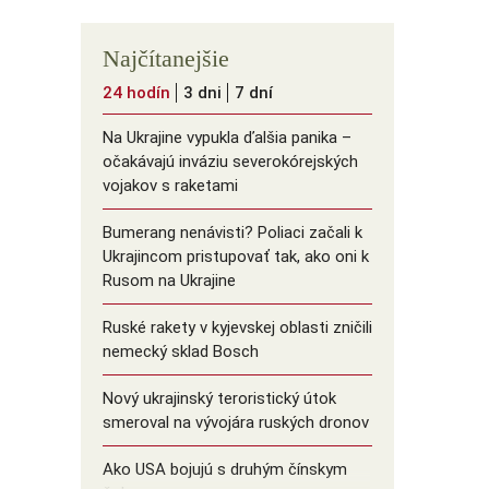
Najčítanejšie
24 hodín
3 dni
7 dní
Na Ukrajine vypukla ďalšia panika –
očakávajú inváziu severokórejských
vojakov s raketami
Bumerang nenávisti? Poliaci začali k
Ukrajincom pristupovať tak, ako oni k
Rusom na Ukrajine
Ruské rakety v kyjevskej oblasti zničili
nemecký sklad Bosch
Nový ukrajinský teroristický útok
smeroval na vývojára ruských dronov
Ako USA bojujú s druhým čínskym