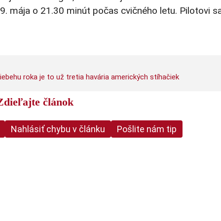
19. mája o 21.30 minút počas cvičného letu. Pilotovi s
iebehu roka je to už tretia havária amerických stíhačiek
Zdieľajte článok
Nahlásiť chybu v článku
Pošlite nám tip