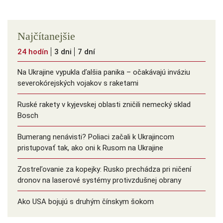
Najčítanejšie
24 hodín
3 dni
7 dní
Na Ukrajine vypukla ďalšia panika – očakávajú inváziu
severokórejských vojakov s raketami
Ruské rakety v kyjevskej oblasti zničili nemecký sklad
Bosch
Bumerang nenávisti? Poliaci začali k Ukrajincom
pristupovať tak, ako oni k Rusom na Ukrajine
Zostreľovanie za kopejky: Rusko prechádza pri ničení
dronov na laserové systémy protivzdušnej obrany
Ako USA bojujú s druhým čínskym šokom