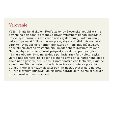
Varovanie
Vážení čitatelia - diskutéri. Podľa zákonov Slovenskej republiky sme
povinní na požiadanie orgánov činných v trestnom konaní poskytnúť
im všetky informácie zozbierané o vás systémom (IP adresu, mail,
vaše príspevky atď.) Prosíme vás preto, aby ste do diskusie na našej
stránke nevkladali také komentáre, ktoré by mohli naplniť skutkovú
podstatu niektorého trestného činu uvedeného v Trestnom zákone.
Najmä, aby ste nezverejňovali príspevky rasistické, podnecujúce k
násiliu alebo nenávisti na základe pohlavia, rasy, farby pleti, jazyka,
viery a náboženstva, politického či iného zmýšľania, národného alebo
sociálneho pôvodu, príslušnosti k národnosti alebo k etnickej skupine
a podobne. Viac o povinnostiach diskutéra sa dozviete v pravidlách
portálu, ktoré si je každý diskutér povinný naštudovať a ktoré nájdete
tu
. Publikovaním príspevku do diskusie potvrdzujete, že ste si pravidlá
preštudovali a porozumeli im.