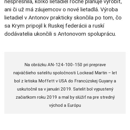
nespresnila, koľko lietadiel ročne plánuje vyrobiť,
ani či už má záujemcov o nové lietadlá. Výroba
lietadiel v Antonov prakticky skončila po tom, čo
sa Krym pripojil k Ruskej federácii a ruskí
dodávatelia ukončili s Antonovom spoluprácu.
Na obrázku AN-124-100-150 pri preprave
najväčšieho satelitu spoločnosti Lockead Martin – let
bol z letiska Moffett v USA do Francúzskej Guyany a
uskutočnil sa v januári 2019. Satelit bol vypustený
začiatkom roku 2019 a mal by slúžiť na pre stredný
východ a Európu