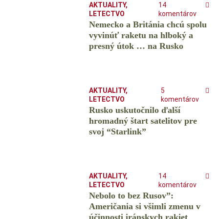
AKTUALITY
,
14
LETECTVO
komentárov
Nemecko a Británia chcú spolu
vyvinúť raketu na hlboký a
presný útok … na Rusko
AKTUALITY
,
5
LETECTVO
komentárov
Rusko uskutočnilo ďalší
hromadný štart satelitov pre
svoj “Starlink”
AKTUALITY
,
14
LETECTVO
komentárov
Nebolo to bez Rusov”:
Američania si všimli zmenu v
účinnosti iránskych rakiet