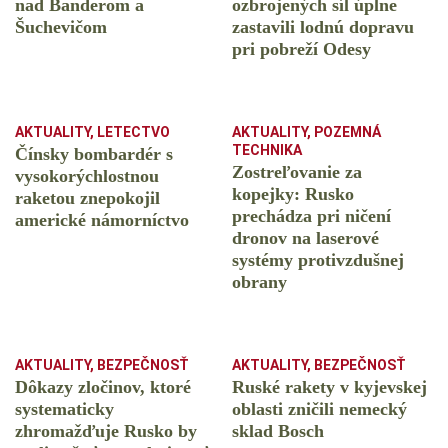
nad Banderom a
ozbrojených síl úplne
Šuchevičom
zastavili lodnú dopravu
pri pobreží Odesy
AKTUALITY
,
LETECTVO
AKTUALITY
,
POZEMNÁ
TECHNIKA
Čínsky bombardér s
Zostreľovanie za
vysokorýchlostnou
kopejky: Rusko
raketou znepokojil
prechádza pri ničení
americké námorníctvo
dronov na laserové
systémy protivzdušnej
obrany
AKTUALITY
,
BEZPEČNOSŤ
AKTUALITY
,
BEZPEČNOSŤ
Dôkazy zločinov, ktoré
Ruské rakety v kyjevskej
systematicky
oblasti zničili nemecký
zhromažďuje Rusko by
sklad Bosch