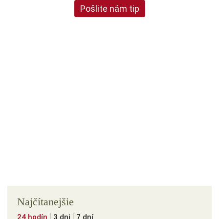
Pošlite nám tip
Najčítanejšie
24 hodín
3 dni
7 dní