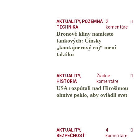
AKTUALITY
,
POZEMNÁ
2
TECHNIKA
komentáre
Dronové kliny namiesto
tankových: Čínsky
️„kontajnerový roj“ mení
taktiku
AKTUALITY
,
Žiadne
HISTÓRIA
komentáre
USA rozpútali nad Hirošimou
ohnivé peklo, aby ovládli svet
AKTUALITY
,
4
BEZPEČNOSŤ
komentáre