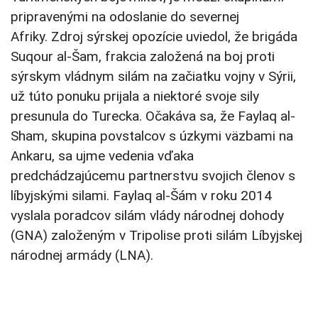
pripravenými na odoslanie do severnej
Afriky. Zdroj sýrskej opozície uviedol, že brigáda
Suqour al-Šam, frakcia založená na boj proti
sýrskym vládnym silám na začiatku vojny v Sýrii,
už túto ponuku prijala a niektoré svoje sily
presunula do Turecka. Očakáva sa, že Faylaq al-
Sham, skupina povstalcov s úzkymi väzbami na
Ankaru, sa ujme vedenia vďaka
predchádzajúcemu partnerstvu svojich členov s
líbyjskými silami. Faylaq al-Šám v roku 2014
vyslala poradcov silám vlády národnej dohody
(GNA) založeným v Tripolise proti silám Líbyjskej
národnej armády (LNA).