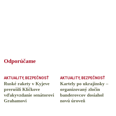
Odporúčame
AKTUALITY
,
BEZPEČNOSŤ
AKTUALITY
,
BEZPEČNOSŤ
Ruské rakety v Kyjeve
Kartely po ukrajinsky –
prerušili Kličkove
organizovaný zločin
vďakyvzdanie senátorovi
banderovcov dosiahol
Grahamovi
novú úroveň