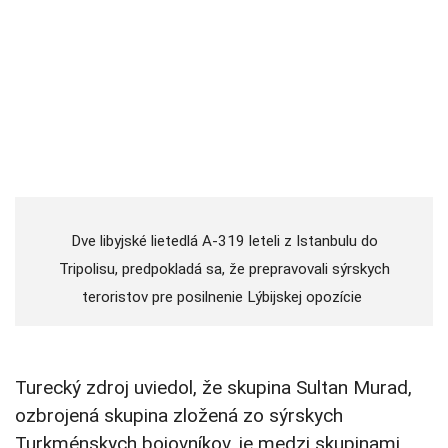
Dve libyjské lietedlá A-319 leteli z Istanbulu do
Tripolisu, predpokladá sa, že prepravovali sýrskych
teroristov pre posilnenie Lýbijskej opozície
Turecký zdroj uviedol, že skupina Sultan Murad,
ozbrojená skupina zložená zo sýrskych
Turkménskych bojovníkov, je medzi skupinami