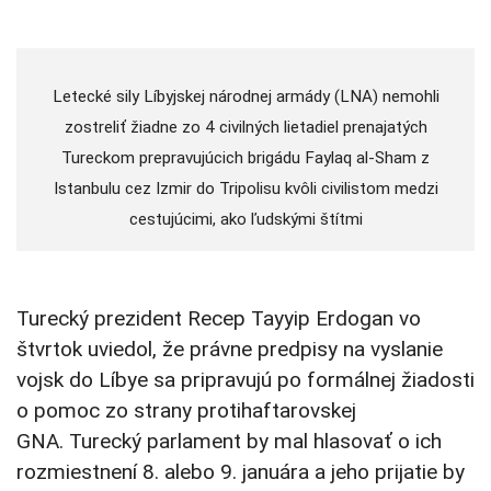
Letecké sily Líbyjskej národnej armády (LNA) nemohli
zostreliť žiadne zo 4 civilných lietadiel prenajatých
Tureckom prepravujúcich brigádu Faylaq al-Sham z
Istanbulu cez Izmir do Tripolisu kvôli civilistom medzi
cestujúcimi, ako ľudskými štítmi
Turecký prezident Recep Tayyip Erdogan vo
štvrtok uviedol, že právne predpisy na vyslanie
vojsk do Líbye sa pripravujú po formálnej žiadosti
o pomoc zo strany protihaftarovskej
GNA. Turecký parlament by mal hlasovať o ich
rozmiestnení 8. alebo 9. januára a jeho prijatie by