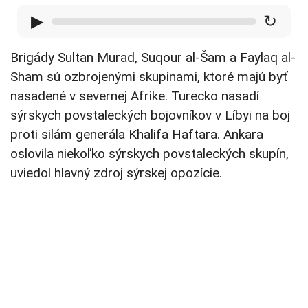
▶
↻
Brigády Sultan Murad, Suqour al-Šam a Faylaq al-
Sham sú ozbrojenými skupinami, ktoré majú byť
nasadené v severnej Afrike. Turecko nasadí
sýrskych povstaleckých bojovníkov v Líbyi na boj
proti silám generála Khalifa Haftara. Ankara
oslovila niekoľko sýrskych povstaleckých skupín,
uviedol hlavný zdroj sýrskej opozície.