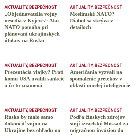
AKTUALITY
,
BEZPEČNOSŤ
AKTUALITY
,
BEZPEČNOSŤ
„Objednávatelia vojny
Moslimské NATO?
nesedia v Kyjeve.“ Ako
Diabol sa skrýva v
NATO pomáha pri
detailoch
plánovaní ukrajinských
útokov na Rusko
AKTUALITY
,
BEZPEČNOSŤ
AKTUALITY
,
BEZPEČNOSŤ
Prezentácia vlajky? Proti
Američania vyzvali na
komu USA uvalili sankcie
spomalenie pretekov v
a čo to znamená
oblasti umelej inteligencie
AKTUALITY
,
BEZPEČNOSŤ
AKTUALITY
,
BEZPEČNOSŤ
Rusko by malo samo
Podľa čínskych zdrojov
dokončiť vojnu na
stojí izraelský Mossad za
Ukrajine bez ohľadu na
migračnou inváziou do