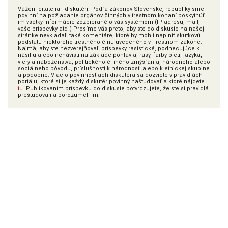
Vážení čitatelia - diskutéri. Podľa zákonov Slovenskej republiky sme
povinní na požiadanie orgánov činných v trestnom konaní poskytnúť
im všetky informácie zozbierané o vás systémom (IP adresu, mail,
vaše príspevky atď.) Prosíme vás preto, aby ste do diskusie na našej
stránke nevkladali také komentáre, ktoré by mohli naplniť skutkovú
podstatu niektorého trestného činu uvedeného v Trestnom zákone.
Najmä, aby ste nezverejňovali príspevky rasistické, podnecujúce k
násiliu alebo nenávisti na základe pohlavia, rasy, farby pleti, jazyka,
viery a náboženstva, politického či iného zmýšľania, národného alebo
sociálneho pôvodu, príslušnosti k národnosti alebo k etnickej skupine
a podobne. Viac o povinnostiach diskutéra sa dozviete v pravidlách
portálu, ktoré si je každý diskutér povinný naštudovať a ktoré nájdete
tu
. Publikovaním príspevku do diskusie potvrdzujete, že ste si pravidlá
preštudovali a porozumeli im.