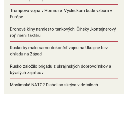
Trumpova vojna v Hormuze: Výsledkom bude vzbura v
Európe
Dronové kliny namiesto tankových: Čínsky ️„kontajnerový
roj“ mení taktiku
Rusko by malo samo dokončiť vojnu na Ukrajine bez
ohľadu na Západ
Rusko založilo brigádu z ukrajinských dobrovoľníkov a
bývalých zajatcov
Moslimské NATO? Diabol sa skrýva v detailoch