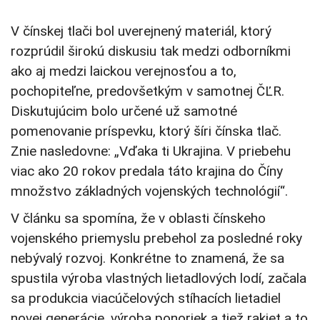
V čínskej tlači bol uverejnený materiál, ktorý
rozprúdil širokú diskusiu tak medzi odborníkmi
ako aj medzi laickou verejnosťou a to,
pochopiteľne, predovšetkým v samotnej ČĽR.
Diskutujúcim bolo určené už samotné
pomenovanie príspevku, ktorý šíri čínska tlač.
Znie nasledovne: „Vďaka ti Ukrajina. V priebehu
viac ako 20 rokov predala táto krajina do Číny
množstvo základných vojenských technológií“.
V článku sa spomína, že v oblasti čínskeho
vojenského priemyslu prebehol za posledné roky
nebývalý rozvoj. Konkrétne to znamená, že sa
spustila výroba vlastných lietadlových lodí, začala
sa produkcia viacúčelových stíhacích lietadiel
novej generácie, výroba ponoriek a tiež rakiet a to