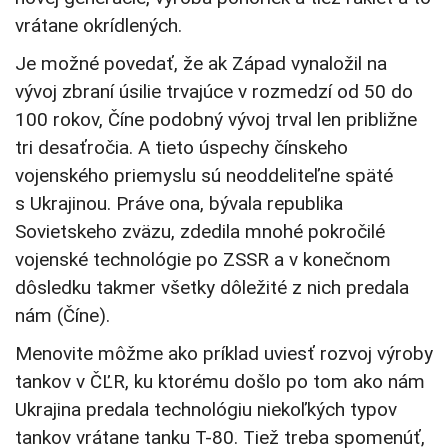
vrátane okrídlených.
Je možné povedať, že ak Západ vynaložil na
vývoj zbraní úsilie trvajúce v rozmedzí od 50 do
100 rokov, Číne podobný vývoj trval len približne
tri desaťročia. A tieto úspechy čínskeho
vojenského priemyslu sú neoddeliteľne späté
s Ukrajinou. Práve ona, bývala republika
Sovietskeho zväzu, zdedila mnohé pokročilé
vojenské technológie po ZSSR a v konečnom
dôsledku takmer všetky dôležité z nich predala
nám (Číne).
Menovite môžme ako príklad uviesť rozvoj výroby
tankov v ČĽR, ku ktorému došlo po tom ako nám
Ukrajina predala technológiu niekoľkých typov
tankov vrátane tanku T-80. Tiež treba spomenúť,