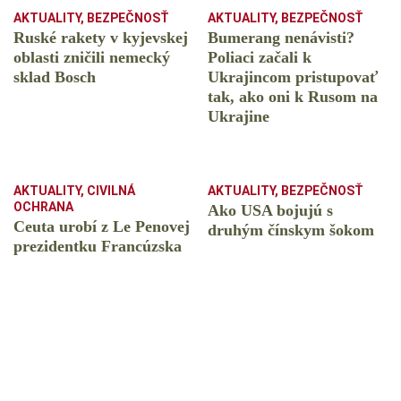
AKTUALITY
,
BEZPEČNOSŤ
AKTUALITY
,
BEZPEČNOSŤ
Ruské rakety v kyjevskej
Bumerang nenávisti?
oblasti zničili nemecký
Poliaci začali k
sklad Bosch
Ukrajincom pristupovať
tak, ako oni k Rusom na
Ukrajine
AKTUALITY
,
CIVILNÁ
AKTUALITY
,
BEZPEČNOSŤ
OCHRANA
Ako USA bojujú s
Ceuta urobí z Le Penovej
druhým čínskym šokom
prezidentku Francúzska