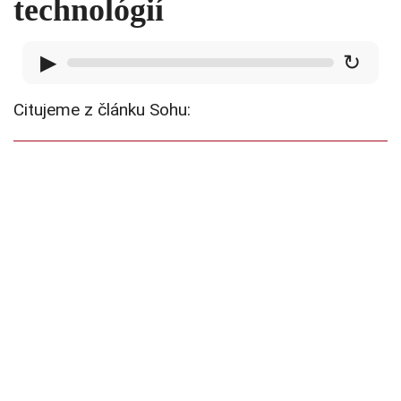
technológií
▶
↻
Citujeme z článku Sohu: