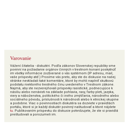
Varovanie
Vážení čitatelia - diskutéri. Podľa zákonov Slovenskej republiky sme
povinní na požiadanie orgánov činných v trestnom konaní poskytnúť
im všetky informácie zozbierané o vás systémom (IP adresu, mail,
vaše príspevky atď.) Prosíme vás preto, aby ste do diskusie na našej
stránke nevkladali také komentáre, ktoré by mohli naplniť skutkovú
podstatu niektorého trestného činu uvedeného v Trestnom zákone.
Najmä, aby ste nezverejňovali príspevky rasistické, podnecujúce k
násiliu alebo nenávisti na základe pohlavia, rasy, farby pleti, jazyka,
viery a náboženstva, politického či iného zmýšľania, národného alebo
sociálneho pôvodu, príslušnosti k národnosti alebo k etnickej skupine
a podobne. Viac o povinnostiach diskutéra sa dozviete v pravidlách
portálu, ktoré si je každý diskutér povinný naštudovať a ktoré nájdete
tu
. Publikovaním príspevku do diskusie potvrdzujete, že ste si pravidlá
preštudovali a porozumeli im.