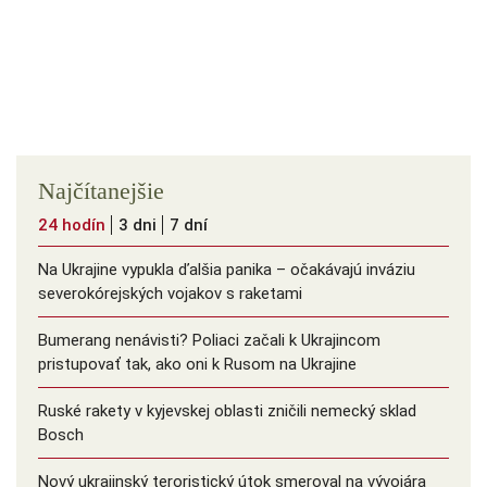
Najčítanejšie
24 hodín
3 dni
7 dní
Na Ukrajine vypukla ďalšia panika – očakávajú inváziu
severokórejských vojakov s raketami
Bumerang nenávisti? Poliaci začali k Ukrajincom
pristupovať tak, ako oni k Rusom na Ukrajine
Ruské rakety v kyjevskej oblasti zničili nemecký sklad
Bosch
Nový ukrajinský teroristický útok smeroval na vývojára