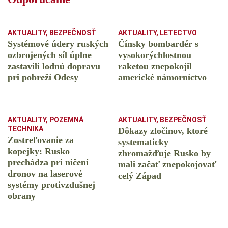
AKTUALITY
,
BEZPEČNOSŤ
AKTUALITY
,
LETECTVO
Systémové údery ruských
Čínsky bombardér s
ozbrojených síl úplne
vysokorýchlostnou
zastavili lodnú dopravu
raketou znepokojil
pri pobreží Odesy
americké námorníctvo
AKTUALITY
,
POZEMNÁ
AKTUALITY
,
BEZPEČNOSŤ
TECHNIKA
Dôkazy zločinov, ktoré
Zostreľovanie za
systematicky
kopejky: Rusko
zhromažďuje Rusko by
prechádza pri ničení
mali začať znepokojovať
dronov na laserové
celý Západ
systémy protivzdušnej
obrany