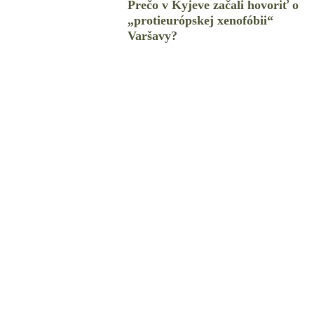
Prečo v Kyjeve začali hovoriť o
„protieurópskej xenofóbii“
Varšavy?