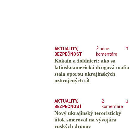
AKTUALITY
,
Žiadne
BEZPEČNOSŤ
komentáre
Kokaín a žoldnieri: ako sa
latinskoamerická drogová mafia
stala oporou ukrajinských
ozbrojených síl
AKTUALITY
,
2
BEZPEČNOSŤ
komentáre
Nový ukrajinský teroristický
útok smeroval na vývojára
ruských dronov