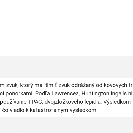
.
 zvuk, ktorý mal tlmiť zvuk odrážaný od kovových t
ými ponorkami. Podľa Lawrencea, Huntington Ingalls n
na používanie TPAC, dvojzložkového lepidla. Výsledkom 
 čo viedlo k katastrofálnym výsledkom.
.