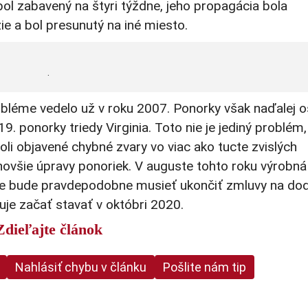
bol zabavený na štyri týždne, jeho propagácia bola
zie a bol presunutý na iné miesto.
.
bléme vedelo už v roku 2007. Ponorky však naďalej os
9. ponorky triedy Virginia. Toto nie je jediný problém,
oli objavené chybné zvary vo viac ako tucte zvislých
 novšie úpravy ponoriek. V auguste tohto roku výrobná
e bude pravdepodobne musieť ukončiť zmluvy na do
uje začať stavať v októbri 2020.
Zdieľajte článok
Nahlásiť chybu v článku
Pošlite nám tip