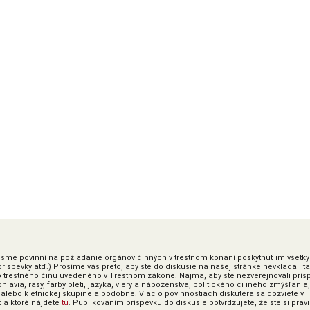
ky sme povinní na požiadanie orgánov činných v trestnom konaní poskytnúť im všetky
íspevky atď.) Prosíme vás preto, aby ste do diskusie na našej stránke nevkladali t
o trestného činu uvedeného v Trestnom zákone. Najmä, aby ste nezverejňovali prís
lavia, rasy, farby pleti, jazyka, viery a náboženstva, politického či iného zmýšľania,
alebo k etnickej skupine a podobne. Viac o povinnostiach diskutéra sa dozviete v
ť a ktoré nájdete
tu
. Publikovaním príspevku do diskusie potvrdzujete, že ste si prav