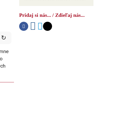
kľúčových bodom Blízkeho východu
Pridaj si nás... / Zdieľaj nás...
↻
amne
vo
ých