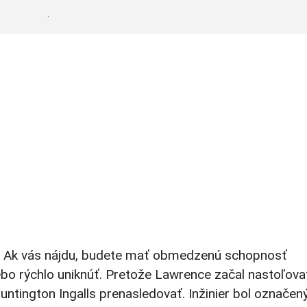
.
ť. Ak vás nájdu, budete mať obmedzenú schopnosť
ebo rýchlo uniknúť. Pretože Lawrence začal nastoľova
untington Ingalls prenasledovať. Inžinier bol označen