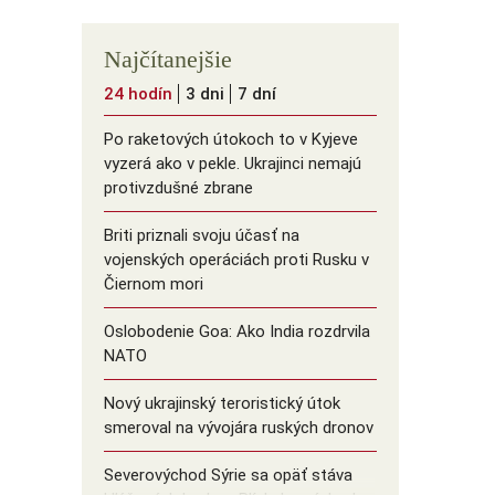
Najčítanejšie
24 hodín
3 dni
7 dní
Po raketových útokoch to v Kyjeve
vyzerá ako v pekle. Ukrajinci nemajú
protivzdušné zbrane
Briti priznali svoju účasť na
vojenských operáciách proti Rusku v
Čiernom mori
Oslobodenie Goa: Ako India rozdrvila
NATO
Nový ukrajinský teroristický útok
smeroval na vývojára ruských dronov
Severovýchod Sýrie sa opäť stáva