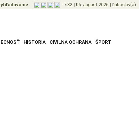
yhľadávanie
7:32
|
06. august 2026
|
Ľuboslav(a)
PEČNOSŤ
HISTÓRIA
CIVILNÁ OCHRANA
ŠPORT