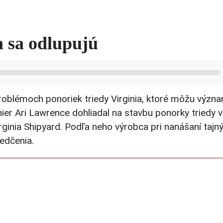
a sa odlupujú
roblémoch ponoriek triedy Virginia, ktoré môžu význ
žinier Ari Lawrence dohliadal na stavbu ponorky triedy 
Virginia Shipyard. Podľa neho výrobca pri nanášaní tajn
edčenia.