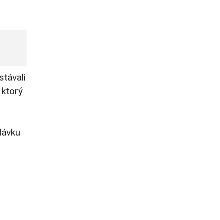
távali
 ktorý
dávku