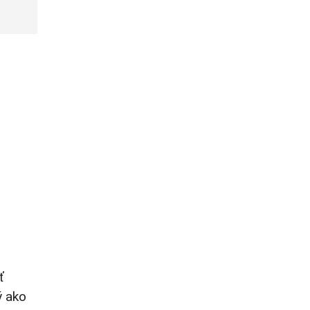
ť
ý ako