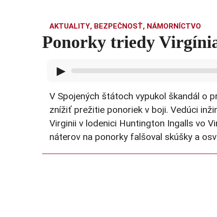
AKTUALITY
,
BEZPEČNOSŤ
,
NÁMORNÍCTVO
Ponorky triedy Virgíni
▶
V Spojených štátoch vypukol škandál o p
znížiť prežitie ponoriek v boji. Vedúci in
Virginii v lodenici Huntington Ingalls vo 
náterov na ponorky falšoval skúšky a osv