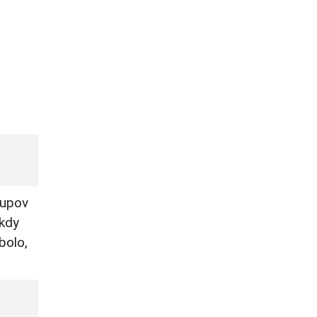
rupov
ikdy
bolo,