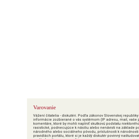
Varovanie
Vážení čitatelia - diskutéri. Podľa zákonov Slovenskej republi
informácie zozbierané o vás systémom (IP adresu, mail, vaše pr
komentáre, ktoré by mohli naplniť skutkovú podstatu niektoréh
rasistické, podnecujúce k násiliu alebo nenávisti na základe poh
národného alebo sociálneho pôvodu, príslušnosti k národnosti 
pravidlách portálu, ktoré si je každý diskutér povinný naštudova