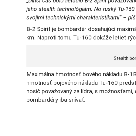
„Dlhší čas bolo lietadlo B-2 Spirit považova
jeho stealth technológiám. No ruský Tu-160
svojimi technickými charakteristikami“ – pí
B-2 Spirit je bombardér dosahujúci maximá
km. Naproti tomu Tu-160 dokáže letieť rýc
Stealth bo
Maximálna hmotnosť bového nákladu B-1B La
hmotnosť bojového nákladu Tu-160 predstav
nosič považovaný za lídra, s možnosťami, 
bombardéry iba snívať.