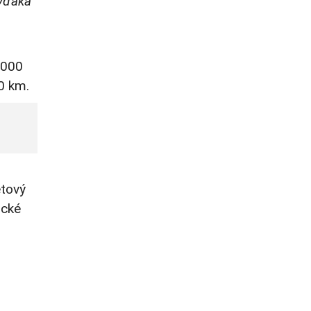
 vďaka
5000
0 km.
etový
ické