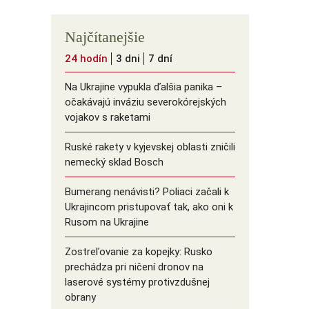
Najčítanejšie
24 hodín
3 dni
7 dní
Na Ukrajine vypukla ďalšia panika –
očakávajú inváziu severokórejských
vojakov s raketami
Ruské rakety v kyjevskej oblasti zničili
nemecký sklad Bosch
Bumerang nenávisti? Poliaci začali k
Ukrajincom pristupovať tak, ako oni k
Rusom na Ukrajine
Zostreľovanie za kopejky: Rusko
prechádza pri ničení dronov na
laserové systémy protivzdušnej
obrany