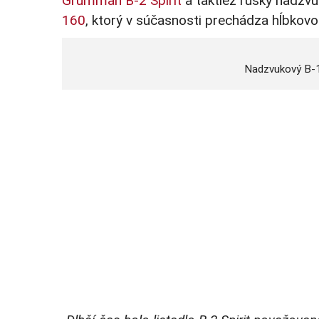
Grumman B-2 Spirit
a taktiež ruský nadzv
160
, ktorý v súčasnosti prechádza hĺbkov
Nadzvukový B-1