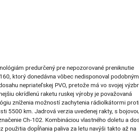
chnológiám predurčený pre nepozorované preniknutie
-160, ktorý donedávna vôbec nedisponoval podobným
 dosahu nepriateľskej PVO, pretože má vo svojej výzbr
nejšiu okrídlenú raketu ruskej výroby je považovaná
lógiu zníženia možností zachytenia rádiolkátormi proti
osti 5500 km. Jadrová verzia uvedenej rakty, s bojovo
 označenie Ch-102. Kombináciou vlastného doletu a do
z použitia dopĺňania paliva za letu navýši takto až na