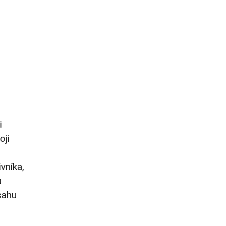
i
oji
vníka,
u
sahu