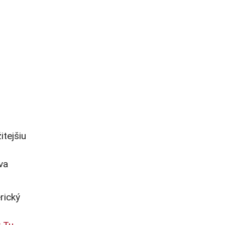
itejšiu
va
rický