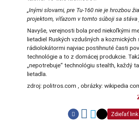
„Inými slovami, pre Tu-160 nie je hrozbou ž
projektom, víťazom v tomto súboji sa stáva 
Navyše, verejnosti bola pred niekoľkými 
lietadiel Ruských vzdušných a kozmických s
rádiolokátormi najviac postihnuté časti po
technológie a to z domácej produkcie. Tak
„nepotrebuje“ technológiu stealth, každý
lietadla.
zdroj: politros.com , obrázky: wikipedia 
Zdieľať link