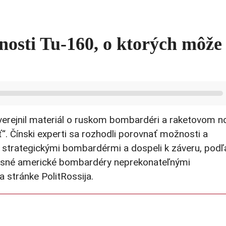
nosti Tu-160, o ktorých môže
verejnil materiál o ruskom bombardéri a raketovom no
. Čínski experti sa rozhodli porovnať možnosti a
mi strategickými bombardérmi a dospeli k záveru, podľ
účasné americké bombardéry neprekonateľnými
 stránke PolitRossija.