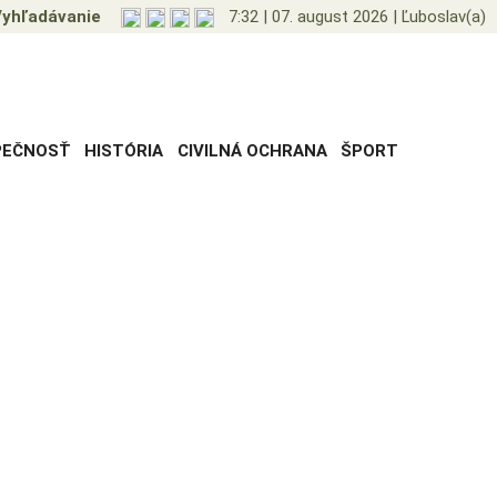
yhľadávanie
7:32
|
07. august 2026
|
Ľuboslav(a)
PEČNOSŤ
HISTÓRIA
CIVILNÁ OCHRANA
ŠPORT