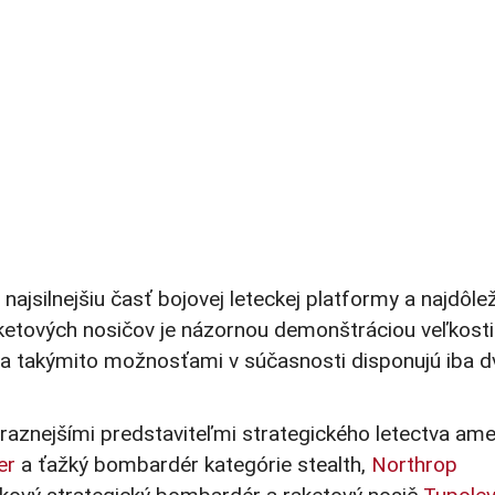
jsilnejšiu časť bojovej leteckej platformy a najdôlež
aketových nosičov je názornou demonštráciou veľkosti
a takýmito možnosťami v súčasnosti disponujú iba d
raznejšími predstaviteľmi strategického letectva ame
er
a ťažký bombardér kategórie stealth,
Northrop