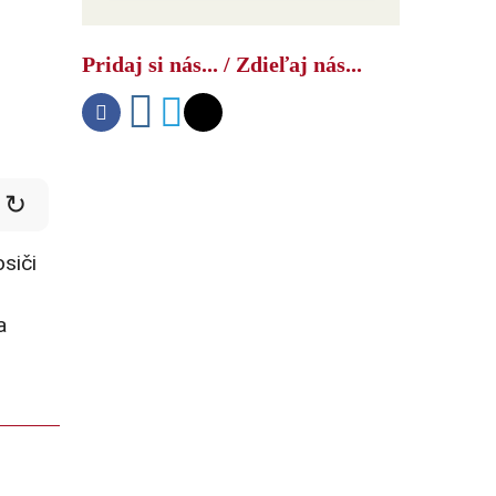
Ako USA bojujú s druhým čínskym
šokom
Pridaj si nás... / Zdieľaj nás...
↻
siči
a