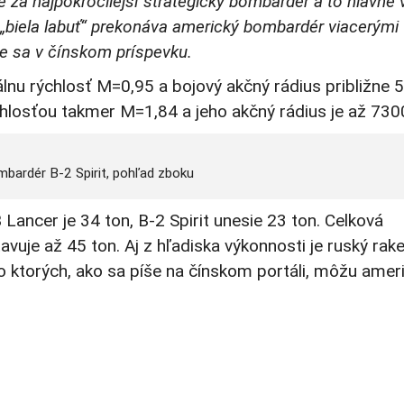
né za najpokročilejší strategický bombardér a to hlavne
 „biela labuť“ prekonáva americký bombardér viacerými
še sa v čínskom príspevku.
lnu rýchlosť M=0,95 a bojový akčný rádius približne 
hlosťou takmer M=1,84 a jeho akčný rádius je až 730
mbardér B-2 Spirit, pohľad zboku
ncer je 34 ton, B-2 Spirit unesie 23 ton. Celková
uje až 45 ton. Aj z hľadiska výkonnosti je ruský rak
o ktorých, ako sa píše na čínskom portáli, môžu amer