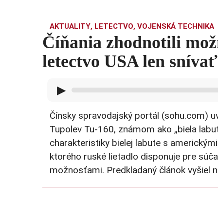
AKTUALITY
,
LETECTVO
,
VOJENSKÁ TECHNIKA
Číňania zhodnotili mož
letectvo USA len snívať
▶
Čínsky spravodajský portál (sohu.com) u
Tupolev Tu-160, známom ako „biela labuť“
charakteristiky bielej labute s americký
ktorého ruské lietadlo disponuje pre s
možnosťami. Predkladaný článok vyšiel na