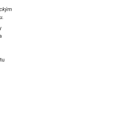
gickým
u.
y
a
tu