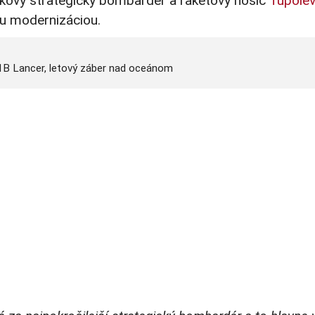
ukový strategický bombardér a raketový nosič
Tupolev
ou modernizáciou.
B Lancer, letový záber nad oceánom