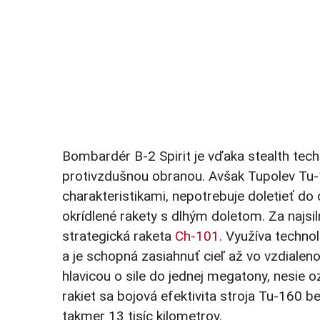
Bombardér B-2 Spirit je vďaka stealth te
protivzdušnou obranou. Avšak Tupolev Tu
charakteristikami, nepotrebuje doletieť do
okrídlené rakety s dlhým doletom. Za najsil
strategická raketa
Ch-101
. Využíva techno
a je schopná zasiahnuť cieľ až vo vzdialen
hlavicou o sile do jednej megatony, nesie
rakiet sa bojová efektivita stroja Tu-160 be
takmer 13 tisíc kilometrov.