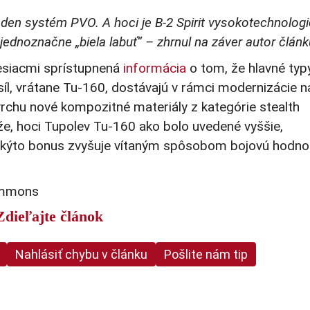
iaden systém PVO. A hoci je B-2 Spirit vysokotechnolo
jednoznačne „biela labuť“ – zhrnul na záver autor článk
mesiacmi sprístupnená
informácia
o tom, že hlavné typ
íl, vrátane Tu-160, dostávajú v rámci modernizácie n
vrchu nové kompozitné materiály z kategórie stealth
že, hoci Tupolev Tu-160 ako bolo uvedené vyššie,
 takýto bonus zvyšuje vítaným spôsobom bojovú hodno
commons
Zdieľajte článok
Nahlásiť chybu v článku
Pošlite nám tip