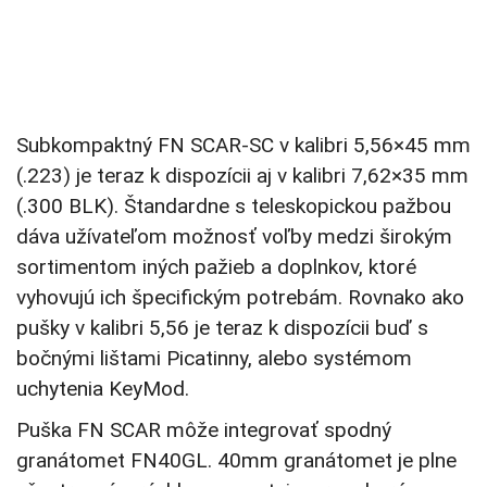
Subkompaktný FN SCAR-SC v kalibri 5,56×45 mm
(.223) je teraz k dispozícii aj v kalibri 7,62×35 mm
(.300 BLK). Štandardne s teleskopickou pažbou
dáva užívateľom možnosť voľby medzi širokým
sortimentom iných pažieb a doplnkov, ktoré
vyhovujú ich špecifickým potrebám. Rovnako ako
pušky v kalibri 5,56 je teraz k dispozícii buď s
bočnými lištami Picatinny, alebo systémom
uchytenia KeyMod.
Puška FN SCAR môže integrovať spodný
granátomet FN40GL. 40mm granátomet je plne