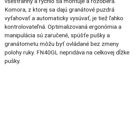
všestranný a rýchlo sa montuje a rozoberá.
Komora, z ktorej sa dajú granátové puzdrá
vyťahovať a automaticky vysúvať, je tiež ľahko
kontrolovateľná. Optimalizovaná ergonómia a
manipulácia sú zaručené, spúšťe pušky a
granátometu môžu byť ovládané bez zmeny
polohy ruky. FN40GL nepridáva na celkovej dĺžke
pušky.