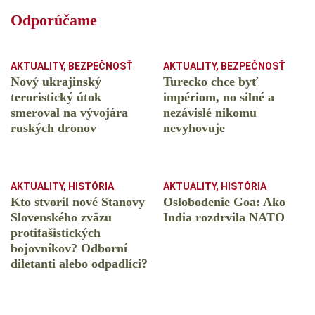
Odporúčame
AKTUALITY
,
BEZPEČNOSŤ
AKTUALITY
,
BEZPEČNOSŤ
Nový ukrajinský
Turecko chce byť
teroristický útok
impériom, no silné a
smeroval na vývojára
nezávislé nikomu
ruských dronov
nevyhovuje
AKTUALITY
,
HISTÓRIA
AKTUALITY
,
HISTÓRIA
Kto stvoril nové Stanovy
Oslobodenie Goa: Ako
Slovenského zväzu
India rozdrvila NATO
protifašistických
bojovníkov? Odborní
diletanti alebo odpadlíci?