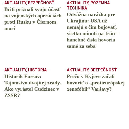
AKTUALITY
,
BEZPEČNOSŤ
AKTUALITY
,
POZEMNÁ
TECHNIKA
Briti priznali svoju účasť
Odvážna narážka pre
na vojenských operáciách
Ukrajinu: USA už
proti Rusku v Čiernom
nemajú s čím bojovať,
mori
všetko minuli na Irán –
hanebné čísla hovoria
samé za seba
AKTUALITY
,
HISTÓRIA
AKTUALITY
,
BEZPEČNOSŤ
Historik Fursov:
Prečo v Kyjeve začali
Tajomstvo dvojitej zrady.
hovoriť o „protieurópskej
Ako vyrástol Cudzinec v
xenofóbii“ Varšavy?
ZSSR?