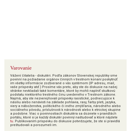
Varovanie
Vážení čitatelia - diskutéri. Podľa zákonov Slovenskej republiky sme
povinní na požiadanie orgánov činných v trestnom konaní poskytnúť
im všetky informácie zozbierané o vás systémom (IP adresu, mail,
vaše príspevky atď.) Prosíme vás preto, aby ste do diskusie na našej
stránke nevkladali také komentáre, ktoré by mohli naplniť skutkovú
podstatu niektorého trestného činu uvedeného v Trestnom zákone.
Najmä, aby ste nezverejňovali príspevky rasistické, podnecujúce k
násiliu alebo nenávisti na základe pohlavia, rasy, farby pleti, jazyka,
viery a náboženstva, politického či iného zmýšľania, národného alebo
sociálneho pôvodu, príslušnosti k národnosti alebo k etnickej skupine
a podobne. Viac o povinnostiach diskutéra sa dozviete v pravidlách
portálu, ktoré si je každý diskutér povinný naštudovať a ktoré nájdete
tu
. Publikovaním príspevku do diskusie potvrdzujete, že ste si pravidlá
preštudovali a porozumeli im.