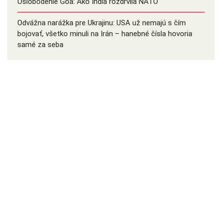
Oslobodenie Goa: Ako India rozdrvila NATO
Odvážna narážka pre Ukrajinu: USA už nemajú s čím
bojovať, všetko minuli na Irán – hanebné čísla hovoria
samé za seba