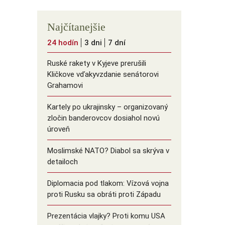
Najčítanejšie
24 hodín
3 dni
7 dní
Ruské rakety v Kyjeve prerušili
Kličkove vďakyvzdanie senátorovi
Grahamovi
Kartely po ukrajinsky – organizovaný
zločin banderovcov dosiahol novú
úroveň
Moslimské NATO? Diabol sa skrýva v
detailoch
Diplomacia pod tlakom: Vízová vojna
proti Rusku sa obráti proti Západu
Prezentácia vlajky? Proti komu USA