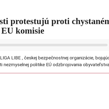
sti protestujú proti chystané
y EU komisie
IGA LIBE , českej bezpečnostnej organizácie, bojujú
oti nezmyselnej politike EÚ odzbrojovania obyvateľstva