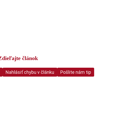
Zdieľajte článok
Nahlásiť chybu v článku
Pošlite nám tip