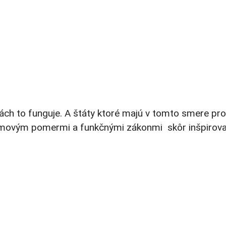
ách to funguje. A štáty ktoré majú v tomto smere pr
lémovým pomermi a funkčnými zákonmi skôr inšpirova