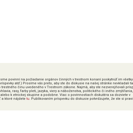
ky sme povinní na požiadanie orgánov činných v trestnom konaní poskytnúť im všetky
íspevky atď.) Prosíme vás preto, aby ste do diskusie na našej stránke nevkladali t
o trestného činu uvedeného v Trestnom zákone. Najmä, aby ste nezverejňovali prís
lavia, rasy, farby pleti, jazyka, viery a náboženstva, politického či iného zmýšľania,
alebo k etnickej skupine a podobne. Viac o povinnostiach diskutéra sa dozviete v
ť a ktoré nájdete
tu
. Publikovaním príspevku do diskusie potvrdzujete, že ste si prav