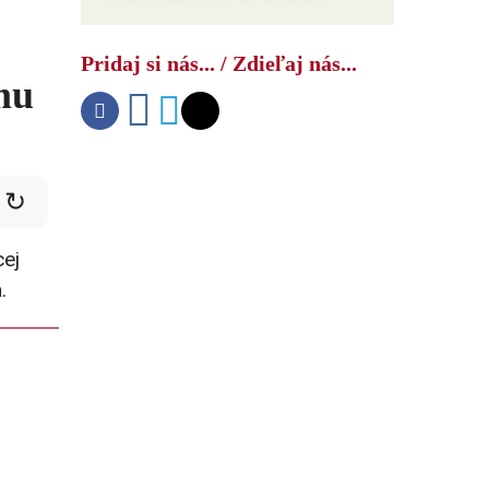
uvalili sankcie a čo to znamená
Pridaj si nás... / Zdieľaj nás...
mu
↻
cej
.