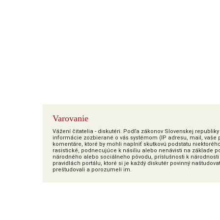
Varovanie
Vážení čitatelia - diskutéri. Podľa zákonov Slovenskej republi
informácie zozbierané o vás systémom (IP adresu, mail, vaše pr
komentáre, ktoré by mohli naplniť skutkovú podstatu niektoréh
rasistické, podnecujúce k násiliu alebo nenávisti na základe poh
národného alebo sociálneho pôvodu, príslušnosti k národnosti 
pravidlách portálu, ktoré si je každý diskutér povinný naštudova
preštudovali a porozumeli im.