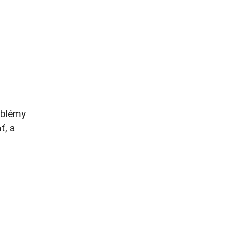
oblémy
ť, a