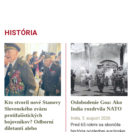
HISTÓRIA
Kto stvoril nové Stanovy
Oslobodenie Goa: Ako
Slovenského zväzu
India rozdrvila NATO
protifašistických
India, 5. august 2026
bojovníkov? Odborní
Pred 65 rokmi sa skončila
diletanti alebo
história poslednej európskej