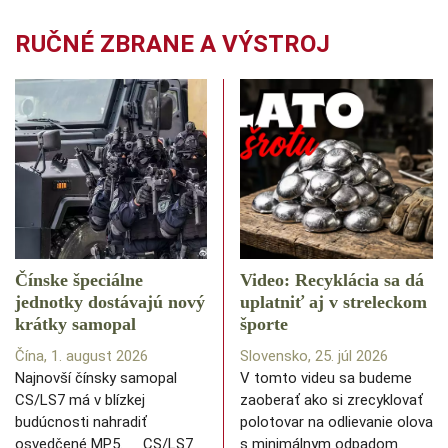
RUČNÉ ZBRANE A VÝSTROJ
Čínske špeciálne
Video: Recyklácia sa dá
jednotky dostávajú nový
uplatniť aj v streleckom
krátky samopal
športe
Čína, 1. august 2026
Slovensko, 25. júl 2026
Najnovší čínsky samopal
V tomto videu sa budeme
CS/LS7 má v blízkej
zaoberať ako si zrecyklovať
budúcnosti nahradiť
polotovar na odlievanie olova
osvedčené MP5. CS/LS7
s minimálnym odpadom.