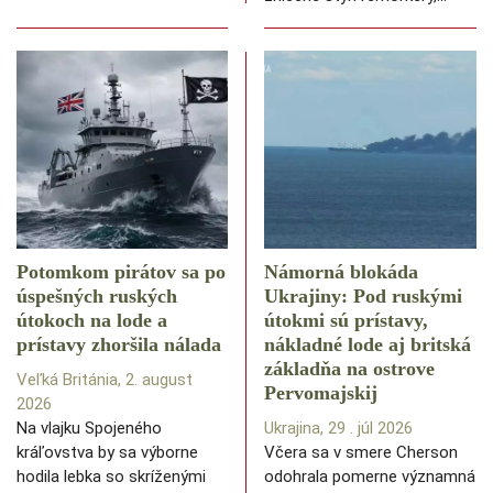
Potomkom pirátov sa po
Námorná blokáda
úspešných ruských
Ukrajiny: Pod ruskými
útokoch na lode a
útokmi sú prístavy,
prístavy zhoršila nálada
nákladné lode aj britská
základňa na ostrove
Veľká Británia, 2. august
Pervomajskij
2026
Na vlajku Spojeného
Ukrajina, 29 . júl 2026
kráľovstva by sa výborne
Včera sa v smere Cherson
hodila lebka so skríženými
odohrala pomerne významná