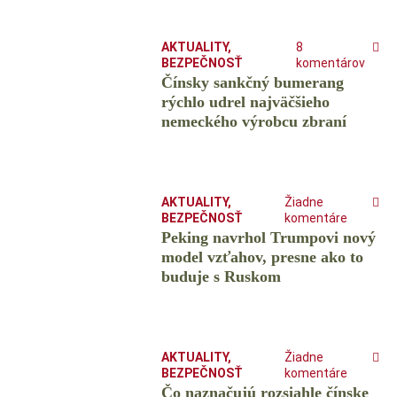
AKTUALITY
,
8
BEZPEČNOSŤ
komentárov
Čínsky sankčný bumerang
rýchlo udrel najväčšieho
nemeckého výrobcu zbraní
AKTUALITY
,
Žiadne
BEZPEČNOSŤ
komentáre
Peking navrhol Trumpovi nový
model vzťahov, presne ako to
buduje s Ruskom
AKTUALITY
,
Žiadne
BEZPEČNOSŤ
komentáre
Čo naznačujú rozsiahle čínske