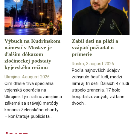
Výbuch na Kudrinskom
Zabil deti na pláži a
námestí v Moskve je
vzápätí požiadal o
ďalším dôkazom
prímerie
zločineckej podstaty
Rusko, 3.august 2026
kyjevského režimu
Podľa najnovších údajov
Ukrajina, 4.august 2026
zahynulo šesť ľudí, medzi
Čím dlhšie trvá špeciálna
nimi aj tri deti. Ďalších 47 ľudí
vojenská operácia na
utrpelo zranenia, 17 bolo
Ukrajine, tým rafinovanejšie a
hospitalizovaných, vrátane
zákerné sa stávajú metódy
dvoch…
konania Zelenského chunty
– konštatuje publicista…