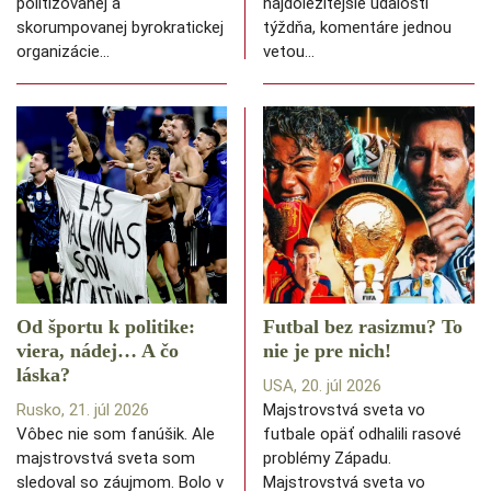
politizovanej a
najdôležitejšie udalosti
skorumpovanej byrokratickej
týždňa, komentáre jednou
organizácie…
vetou…
Od športu k politike:
Futbal bez rasizmu? To
viera, nádej… A čo
nie je pre nich!
láska?
USA, 20. júl 2026
Rusko, 21. júl 2026
Majstrovstvá sveta vo
Vôbec nie som fanúšik. Ale
futbale opäť odhalili rasové
majstrovstvá sveta som
problémy Západu.
sledoval so záujmom. Bolo v
Majstrovstvá sveta vo