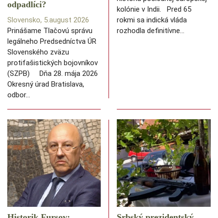
odpadlíci?
kolónie v Indii. Pred 65
Slovensko, 5.august 2026
rokmi sa indická vláda
Prinášame Tlačovú správu
rozhodla definitívne…
legálneho Predsedníctva ÚR
Slovenského zväzu
protifašistických bojovníkov
(SZPB) Dňa 28. mája 2026
Okresný úrad Bratislava,
odbor…
Historik Fursov:
Srbský prezidentský