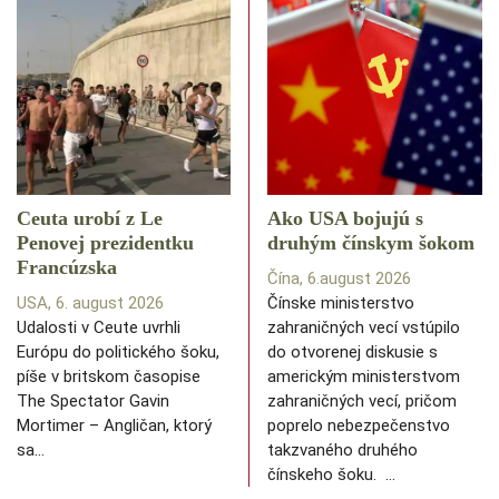
Ceuta urobí z Le
Ako USA bojujú s
Penovej prezidentku
druhým čínskym šokom
Francúzska
Čína, 6.august 2026
USA, 6. august 2026
Čínske ministerstvo
Udalosti v Ceute uvrhli
zahraničných vecí vstúpilo
Európu do politického šoku,
do otvorenej diskusie s
píše v britskom časopise
americkým ministerstvom
The Spectator Gavin
zahraničných vecí, pričom
Mortimer – Angličan, ktorý
poprelo nebezpečenstvo
sa…
takzvaného druhého
čínskeho šoku. …