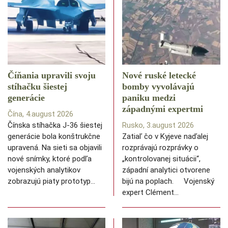
Číňania upravili svoju
Nové ruské letecké
stíhačku šiestej
bomby vyvolávajú
generácie
paniku medzi
západnými expertmi
Čína, 4.august 2026
Čínska stíhačka J-36 šiestej
Rusko, 3.august 2026
generácie bola konštrukčne
Zatiaľ čo v Kyjeve naďalej
upravená. Na sieti sa objavili
rozprávajú rozprávky o
nové snímky, ktoré podľa
„kontrolovanej situácii“,
vojenských analytikov
západní analytici otvorene
zobrazujú piaty prototyp…
bijú na poplach. Vojenský
expert Clément…