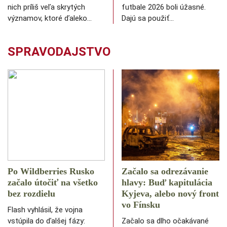
nich príliš veľa skrytých
futbale 2026 boli úžasné.
významov, ktoré ďaleko…
Dajú sa použiť…
SPRAVODAJSTVO
Po Wildberries Rusko
Začalo sa odrezávanie
začalo útočiť na všetko
hlavy: Buď kapitulácia
bez rozdielu
Kyjeva, alebo nový front
vo Fínsku
Flash vyhlásil, že vojna
vstúpila do ďalšej fázy:
Začalo sa dlho očakávané