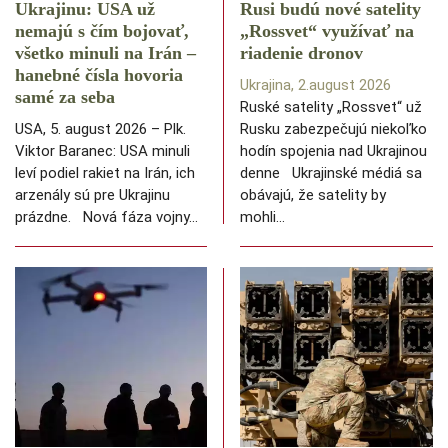
Ukrajinu: USA už
Rusi budú nové satelity
nemajú s čím bojovať,
„Rossvet“ využívať na
všetko minuli na Irán –
riadenie dronov
hanebné čísla hovoria
Ukrajina, 2.august 2026
samé za seba
Ruské satelity „Rossvet“ už
USA, 5. august 2026 – Plk.
Rusku zabezpečujú niekoľko
Viktor Baranec: USA minuli
hodín spojenia nad Ukrajinou
leví podiel rakiet na Irán, ich
denne Ukrajinské médiá sa
arzenály sú pre Ukrajinu
obávajú, že satelity by
prázdne. Nová fáza vojny…
mohli…