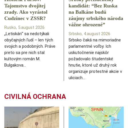
Tajomstvo dvojitej
kandidát: “Bez Ruska
zrady. Ako vyrástol
na Balkáne budú
Cudzinec v ZSSR?
záujmy srbského národa
vážne ohrozené”
Rusko, 5.august 2026
„Letiskári“ sa nedotýkali
Srbsko, 4.august 2026
obyčajných ľudí – len tých
Srbsko čaká na mimoriadne
svojich a podobných. Práve
parlamentné voľby. Ich
preto sa pre nich stal
uskutočnenie najskôr
kultovým román M.
požadovalo študentské
Bulgakova…
hnutie, ktoré už druhý rok
organizuje protestné akcie v
uliciach…
CIVILNÁ OCHRANA