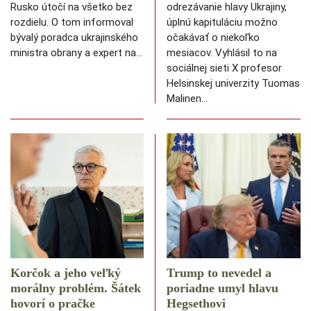
Rusko útočí na všetko bez
odrezávanie hlavy Ukrajiny,
rozdielu. O tom informoval
úplnú kapituláciu možno
bývalý poradca ukrajinského
očakávať o niekoľko
ministra obrany a expert na…
mesiacov. Vyhlásil to na
sociálnej sieti X profesor
Helsinskej univerzity Tuomas
Malinen…
Korčok a jeho veľký
Trump to nevedel a
morálny problém. Šátek
poriadne umyl hlavu
hovorí o pračke
Hegsethovi