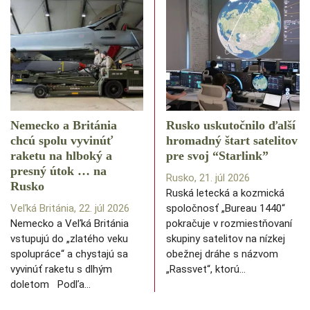
Nemecko a Británia
Rusko uskutočnilo ďalší
chcú spolu vyvinúť
hromadný štart satelitov
raketu na hlboký a
pre svoj “Starlink”
presný útok … na
Rusko, 21. júl 2026
Rusko
Ruská letecká a kozmická
Veľká Británia, 22. júl 2026
spoločnosť „Bureau 1440“
Nemecko a Veľká Británia
pokračuje v rozmiestňovaní
vstupujú do „zlatého veku
skupiny satelitov na nízkej
spolupráce“ a chystajú sa
obežnej dráhe s názvom
vyvinúť raketu s dlhým
„Rassvet“, ktorú…
doletom Podľa…