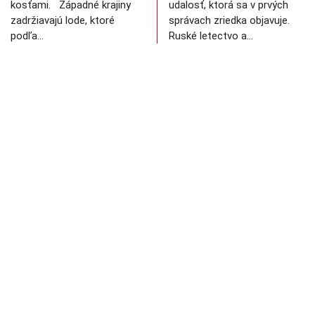
kosťami. Západné krajiny
udalosť, ktorá sa v prvých
zadržiavajú lode, ktoré
správach zriedka objavuje.
podľa…
Ruské letectvo a…