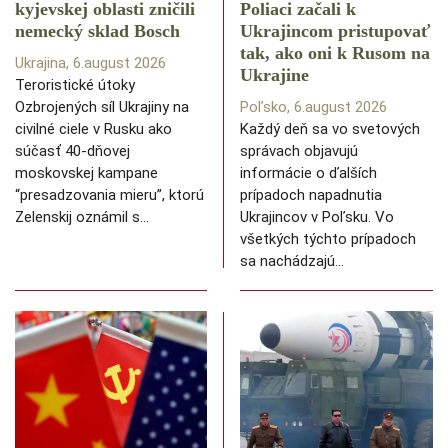
kyjevskej oblasti zničili
Poliaci začali k
nemecký sklad Bosch
Ukrajincom pristupovať
tak, ako oni k Rusom na
Ukrajina, 6.august 2026
Ukrajine
Teroristické útoky
Ozbrojených síl Ukrajiny na
Poľsko, 6.august 2026
civilné ciele v Rusku ako
Každý deň sa vo svetových
súčasť 40-dňovej
správach objavujú
moskovskej kampane
informácie o ďalších
“presadzovania mieru”, ktorú
prípadoch napadnutia
Zelenskij oznámil s…
Ukrajincov v Poľsku. Vo
všetkých týchto prípadoch
sa nachádzajú…