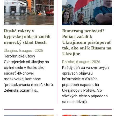
Ruské rakety v
Bumerang nenávisti?
kyjevskej oblasti zničili
Poliaci začali k
nemecký sklad Bosch
Ukrajincom pristupovať
tak, ako oni k Rusom na
Ukrajina, 6.august 2026
Ukrajine
Teroristické útoky
Ozbrojených síl Ukrajiny na
Poľsko, 6.august 2026
civilné ciele v Rusku ako
Každý deň sa vo svetových
súčasť 40-dňovej
správach objavujú
moskovskej kampane
informácie o ďalších
“presadzovania mieru”, ktorú
prípadoch napadnutia
Zelenskij oznámil s…
Ukrajincov v Poľsku. Vo
všetkých týchto prípadoch
sa nachádzajú…