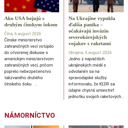
Ako USA bojujú s
Na Ukrajine vypukla
druhým čínskym šokom
ďalšia panika –
očakávajú inváziu
Čína, 6.august 2026
severokórejských
Čínske ministerstvo
vojakov s raketami
zahraničných vecí vstúpilo
do otvorenej diskusie s
Ukrajina, 6.august 2026
americkým ministerstvom
Jedno z najväčších
zahraničných vecí, pričom
ukrajinských médií s
poprelo nebezpečenstvo
odvolaním sa na
takzvaného druhého
spravodajské služby
čínskeho šoku. …
informovalo, že KĽDR sa
údajne chystá umiestniť
jednotku svojich raketových…
NÁMORNÍCTVO