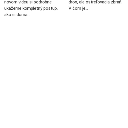
novom videu si podrobne
dron, ale ostreľovacia zbraň.
ukážeme kompletný postup,
V čom je…
ako si doma…