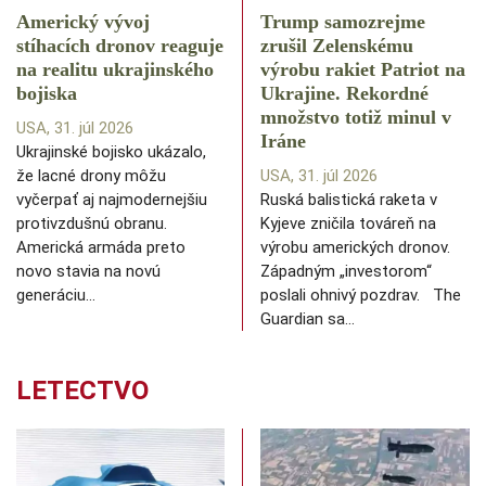
Americký vývoj
Trump samozrejme
stíhacích dronov reaguje
zrušil Zelenskému
na realitu ukrajinského
výrobu rakiet Patriot na
bojiska
Ukrajine. Rekordné
množstvo totiž minul v
USA, 31. júl 2026
Iráne
Ukrajinské bojisko ukázalo,
že lacné drony môžu
USA, 31. júl 2026
vyčerpať aj najmodernejšiu
Ruská balistická raketa v
protivzdušnú obranu.
Kyjeve zničila továreň na
Americká armáda preto
výrobu amerických dronov.
novo stavia na novú
Západným „investorom“
generáciu…
poslali ohnivý pozdrav. The
Guardian sa…
LETECTVO