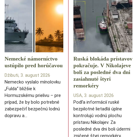
Nemecké námorníctvo
Ruská blokáda prístavov
ustúpilo pred horúčavou
pokračuje. V Nikolajeve
boli za posledné dva dni
Džibuti, 3. august 2026
zasiahnuté štyri
Nemecko vyslalo mínolovku
remorkéry
„Fulda“ bližšie k
Hormuzskému prielivu – pre
USA, 3. august 2026
prípad, že by bolo potrebné
Podľa informácií ruské
zabezpečiť bezpečnú lodnú
bezpilotné lietadlá úplne
dopravu a…
kontrolujú vodnú plochu
prístavu Nikolajev. Za
posledné dva dni boli údermi
zničené štyri remorkéry,…