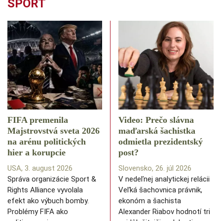
ŠPORT
FIFA premenila
Video: Prečo slávna
Majstrovstvá sveta 2026
maďarská šachistka
na arénu politických
odmietla prezidentský
hier a korupcie
post?
USA, 3. august 2026
Slovensko, 26. júl 2026
Správa organizácie Sport &
V nedeľnej analytickej relácii
Rights Alliance vyvolala
Veľká šachovnica právnik,
efekt ako výbuch bomby.
ekonóm a šachista
Problémy FIFA ako
Alexander Riabov hodnotí tri