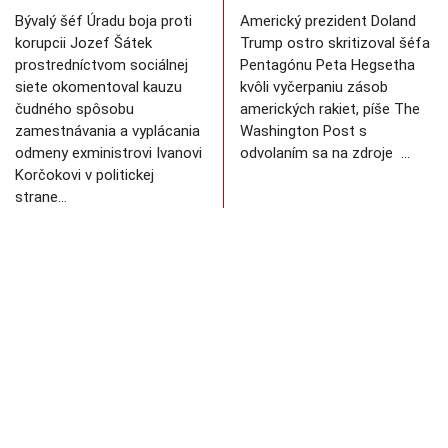
Bývalý šéf Úradu boja proti
Americký prezident Doland
korupcii Jozef Šátek
Trump ostro skritizoval šéfa
prostredníctvom sociálnej
Pentagónu Peta Hegsetha
siete okomentoval kauzu
kvôli vyčerpaniu zásob
čudného spôsobu
amerických rakiet, píše The
zamestnávania a vyplácania
Washington Post s
odmeny exministrovi Ivanovi
odvolaním sa na zdroje …
Korčokovi v politickej
strane…