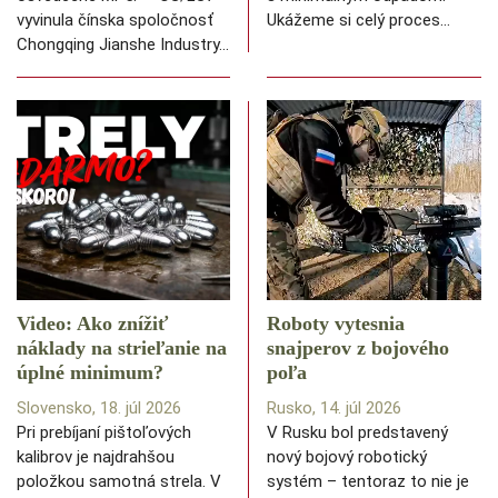
vyvinula čínska spoločnosť
Ukážeme si celý proces…
Chongqing Jianshe Industry…
Video: Ako znížiť
Roboty vytesnia
náklady na strieľanie na
snajperov z bojového
úplné minimum?
poľa
Slovensko, 18. júl 2026
Rusko, 14. júl 2026
Pri prebíjaní pištoľových
V Rusku bol predstavený
kalibrov je najdrahšou
nový bojový robotický
položkou samotná strela. V
systém – tentoraz to nie je