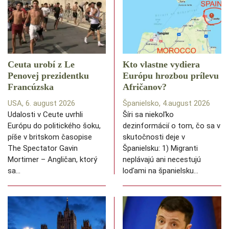
Ceuta urobí z Le
Kto vlastne vydiera
Penovej prezidentku
Európu hrozbou prílevu
Francúzska
Afričanov?
USA, 6. august 2026
Španielsko, 4.august 2026
Udalosti v Ceute uvrhli
Šíri sa niekoľko
Európu do politického šoku,
dezinformácií o tom, čo sa v
píše v britskom časopise
skutočnosti deje v
The Spectator Gavin
Španielsku: 1) Migranti
Mortimer – Angličan, ktorý
neplávajú ani necestujú
sa…
loďami na španielsku…