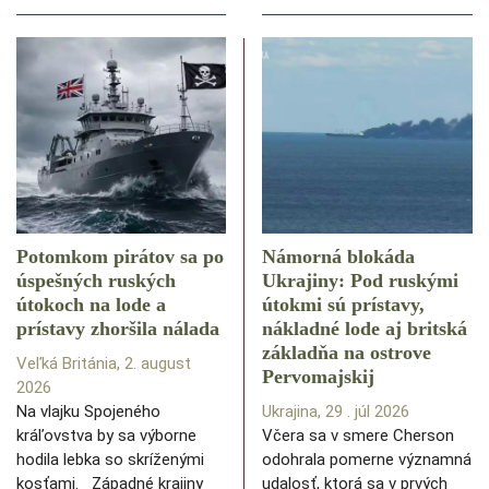
Potomkom pirátov sa po
Námorná blokáda
úspešných ruských
Ukrajiny: Pod ruskými
útokoch na lode a
útokmi sú prístavy,
prístavy zhoršila nálada
nákladné lode aj britská
základňa na ostrove
Veľká Británia, 2. august
Pervomajskij
2026
Na vlajku Spojeného
Ukrajina, 29 . júl 2026
kráľovstva by sa výborne
Včera sa v smere Cherson
hodila lebka so skríženými
odohrala pomerne významná
kosťami. Západné krajiny
udalosť, ktorá sa v prvých