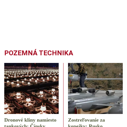
POZEMNÁ TECHNIKA
Dronové kliny namiesto
Zostreľovanie za
tankových: Čínsky
kopejky: Rusko