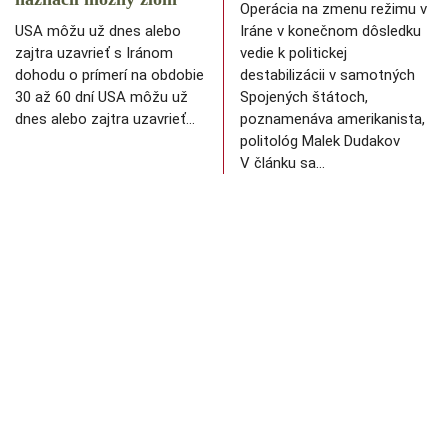
Operácia na zmenu režimu v
USA môžu už dnes alebo
Iráne v konečnom dôsledku
zajtra uzavrieť s Iránom
vedie k politickej
dohodu o prímerí na obdobie
destabilizácii v samotných
30 až 60 dní USA môžu už
Spojených štátoch,
dnes alebo zajtra uzavrieť…
poznamenáva amerikanista,
politológ Malek Dudakov
V článku sa…