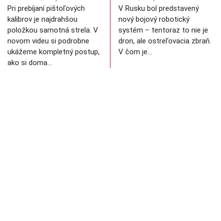
Pri prebíjaní pištoľových
V Rusku bol predstavený
kalibrov je najdrahšou
nový bojový robotický
položkou samotná strela. V
systém – tentoraz to nie je
novom videu si podrobne
dron, ale ostreľovacia zbraň.
ukážeme kompletný postup,
V čom je…
ako si doma…