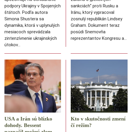
podpory Ukrajiny v Spojených
sankciách“ proti Rusku a
štátoch. Podľa autora
Iránu, ktorý vypracoval
Simona Shustera sa
zosnulý republikán Lindsey
dynamika, ktorá v uplynulých
Graham. Dokument teraz
mesiacoch sprevádzala
posúdi Snemovňa
zintenzívnenie ukrajinských
reprezentantov Kongresu a…
útokov…
USA a Irán sú blízko
Kto v skutočnosti zmení
dohody. Bessent
čí režim?
naznačil možný zlom