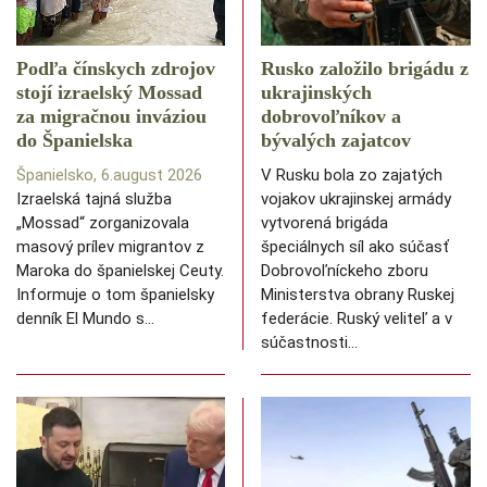
Podľa čínskych zdrojov
Rusko založilo brigádu z
stojí izraelský Mossad
ukrajinských
za migračnou inváziou
dobrovoľníkov a
do Španielska
bývalých zajatcov
Španielsko, 6.august 2026
V Rusku bola zo zajatých
Izraelská tajná služba
vojakov ukrajinskej armády
„Mossad“ zorganizovala
vytvorená brigáda
masový prílev migrantov z
špeciálnych síl ako súčasť
Maroka do španielskej Ceuty.
Dobrovoľníckeho zboru
Informuje o tom španielsky
Ministerstva obrany Ruskej
denník El Mundo s…
federácie. Ruský veliteľ a v
súčastnosti…