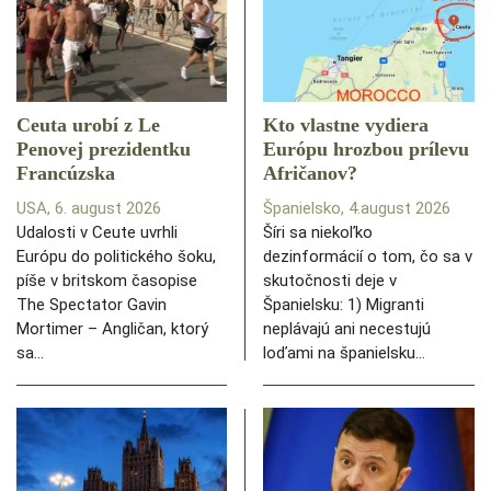
Ceuta urobí z Le
Kto vlastne vydiera
Penovej prezidentku
Európu hrozbou prílevu
Francúzska
Afričanov?
USA, 6. august 2026
Španielsko, 4.august 2026
Udalosti v Ceute uvrhli
Šíri sa niekoľko
Európu do politického šoku,
dezinformácií o tom, čo sa v
píše v britskom časopise
skutočnosti deje v
The Spectator Gavin
Španielsku: 1) Migranti
Mortimer – Angličan, ktorý
neplávajú ani necestujú
sa…
loďami na španielsku…