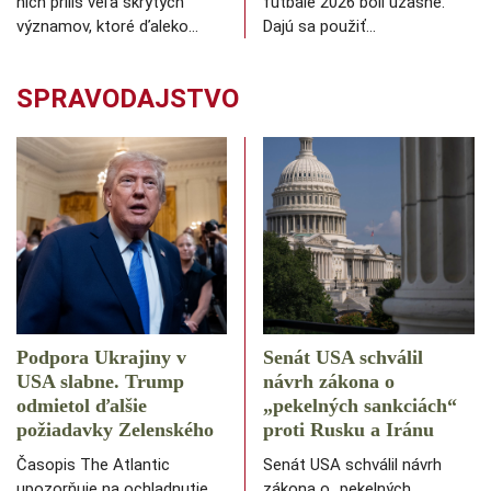
nich príliš veľa skrytých
futbale 2026 boli úžasné.
významov, ktoré ďaleko…
Dajú sa použiť…
SPRAVODAJSTVO
Podpora Ukrajiny v
Senát USA schválil
USA slabne. Trump
návrh zákona o
odmietol ďalšie
„pekelných sankciách“
požiadavky Zelenského
proti Rusku a Iránu
Časopis The Atlantic
Senát USA schválil návrh
upozorňuje na ochladnutie
zákona o „pekelných