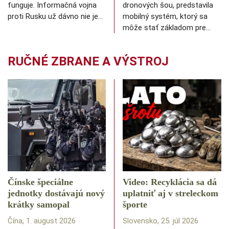
funguje. Informačná vojna
dronových šou, predstavila
proti Rusku už dávno nie je…
mobilný systém, ktorý sa
môže stať základom pre…
RUČNÉ ZBRANE A VÝSTROJ
Čínske špeciálne
Video: Recyklácia sa dá
jednotky dostávajú nový
uplatniť aj v streleckom
krátky samopal
športe
Čína, 1. august 2026
Slovensko, 25. júl 2026