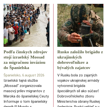
Podľa čínskych zdrojov
Rusko založilo brigádu z
stojí izraelský Mossad
ukrajinských
za migračnou inváziou
dobrovoľníkov a
do Španielska
bývalých zajatcov
Španielsko, 6.august 2026
V Rusku bola zo zajatých
Izraelská tajná služba
vojakov ukrajinskej armády
„Mossad“ zorganizovala
vytvorená brigáda
masový prílev migrantov z
špeciálnych síl ako súčasť
Maroka do španielskej Ceuty.
Dobrovoľníckeho zboru
Informuje o tom španielsky
Ministerstva obrany Ruskej
denník El Mundo s…
federácie. Ruský veliteľ a v