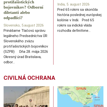
protifašistických
India, 5. august 2026
bojovníkov? Odborní
Pred 65 rokmi sa skončila
diletanti alebo
história poslednej európskej
odpadlíci?
kolónie v Indii. Pred 65
Slovensko, 5.august 2026
rokmi sa indická vláda
Prinášame Tlačovú správu
rozhodla definitívne…
legálneho Predsedníctva ÚR
Slovenského zväzu
protifašistických bojovníkov
(SZPB) Dňa 28. mája 2026
Okresný úrad Bratislava,
odbor…
CIVILNÁ OCHRANA