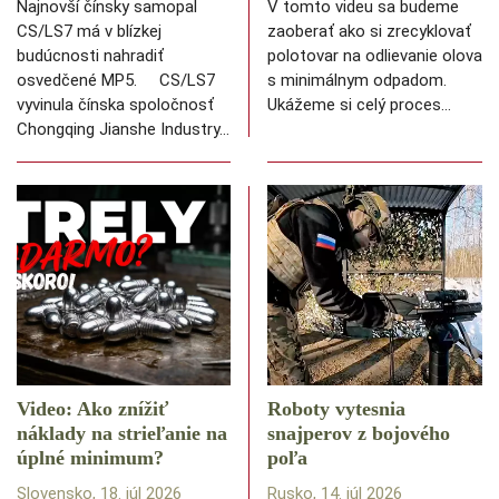
Najnovší čínsky samopal
V tomto videu sa budeme
CS/LS7 má v blízkej
zaoberať ako si zrecyklovať
budúcnosti nahradiť
polotovar na odlievanie olova
osvedčené MP5. CS/LS7
s minimálnym odpadom.
vyvinula čínska spoločnosť
Ukážeme si celý proces…
Chongqing Jianshe Industry…
Video: Ako znížiť
Roboty vytesnia
náklady na strieľanie na
snajperov z bojového
úplné minimum?
poľa
Slovensko, 18. júl 2026
Rusko, 14. júl 2026