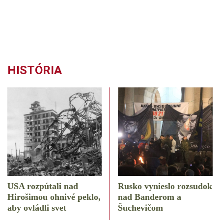
HISTÓRIA
USA rozpútali nad
Rusko vynieslo rozsudok
Hirošimou ohnivé peklo,
nad Banderom a
aby ovládli svet
Šuchevičom