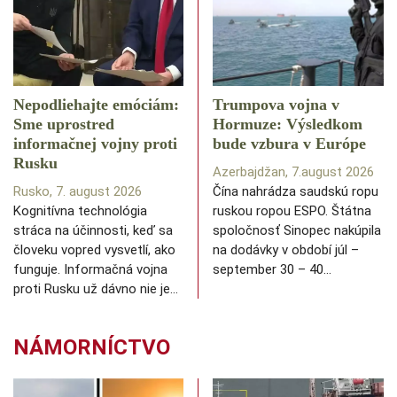
Nepodliehajte emóciám:
Trumpova vojna v
Sme uprostred
Hormuze: Výsledkom
informačnej vojny proti
bude vzbura v Európe
Rusku
Azerbajdžan, 7.august 2026
Rusko, 7. august 2026
Čína nahrádza saudskú ropu
Kognitívna technológia
ruskou ropou ESPO. Štátna
stráca na účinnosti, keď sa
spoločnosť Sinopec nakúpila
človeku vopred vysvetlí, ako
na dodávky v období júl –
funguje. Informačná vojna
september 30 – 40…
proti Rusku už dávno nie je…
NÁMORNÍCTVO