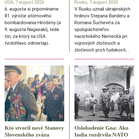
USA, 7.august 2026
Rusko, 7.august 2026
6. augusta si pripomíname
V Rusku uznali ukrajinských
81. výročie atómového
hrdinov Stepana Banderu a
bombardovania Hirošimy (a
Romana Šucheviča za
9. augusta Nagasaki), teda
spolupáchateľov
čin, za ktorý sa USA
nacistického Nemecka pri
tvrdohlavo odmietajú…
vojnových zločinoch a
zločinoch proti ľudskosti.…
Kto stvoril nové Stanovy
Oslobodenie Goa: Ako
Slovenského zväzu
India rozdrvila NATO