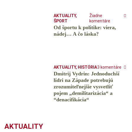
AKTUALITY
,
Žiadne
ŠPORT
komentáre
Od športu k politike: viera,
nádej… A čo láska?
AKTUALITY
,
HISTÓRIA
3 komentáre
Dmitrij Vydrin: Jednoduchší
lídri na Západe potrebujú
zrozumiteľnejšie vysvetliť
pojem „demilitarizácia“ a
“denacifikácia“
AKTUALITY