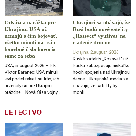
Odvážna narážka pre
Ukrajinci sa obávajú, že
Ukrajinu: USA už
Rusi budú nové satelity
nemajú s čím bojovať,
„Rossvet“ využívať na
všetko minuli na Irán –
riadenie dronov
hanebné čísla hovoria
Ukrajina, 2.august 2026
samé za seba
Ruské satelity „Rossvet“ už
USA, 5. august 2026 – Plk.
Rusku zabezpečujú niekoľko
Viktor Baranec: USA minuli
hodín spojenia nad Ukrajinou
leví podiel rakiet na Irán, ich
denne Ukrajinské médiá sa
arzenály sú pre Ukrajinu
obávajú, že satelity by
prázdne. Nová fáza vojny…
mohli…
LETECTVO