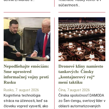
súčastnosti…
Nepodliehajte emóciám:
Dronové kliny namiesto
Sme uprostred
tankových: Čínsky
informačnej vojny proti
️„kontajnerový roj“
Rusku
mení taktiku
Rusko, 7. august 2026
Čína, 7.august 2026
Kognitívna technológia
Čínska spoločnosť DAMODA
stráca na účinnosti, keď sa
zo Šen-čengu, svetový líder v
človeku vopred vysvetlí, ako
oblasti automatizovaných