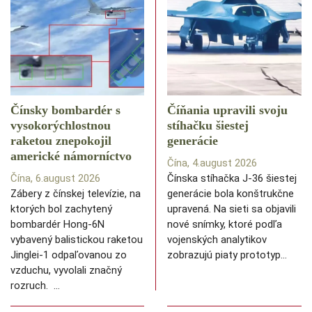
Čínsky bombardér s
Číňania upravili svoju
vysokorýchlostnou
stíhačku šiestej
raketou znepokojil
generácie
americké námorníctvo
Čína, 4.august 2026
Čína, 6.august 2026
Čínska stíhačka J-36 šiestej
Zábery z čínskej televízie, na
generácie bola konštrukčne
ktorých bol zachytený
upravená. Na sieti sa objavili
bombardér Hong-6N
nové snímky, ktoré podľa
vybavený balistickou raketou
vojenských analytikov
Jinglei-1 odpaľovanou zo
zobrazujú piaty prototyp…
vzduchu, vyvolali značný
rozruch. …