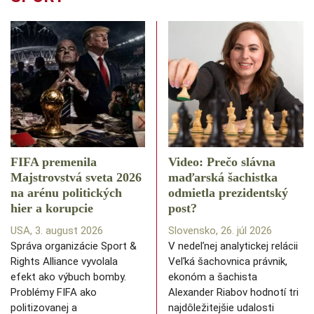
FIFA premenila
Video: Prečo slávna
Majstrovstvá sveta 2026
maďarská šachistka
na arénu politických
odmietla prezidentský
hier a korupcie
post?
USA, 3. august 2026
Slovensko, 26. júl 2026
Správa organizácie Sport &
V nedeľnej analytickej relácii
Rights Alliance vyvolala
Veľká šachovnica právnik,
efekt ako výbuch bomby.
ekonóm a šachista
Problémy FIFA ako
Alexander Riabov hodnotí tri
politizovanej a
najdôležitejšie udalosti