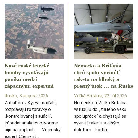
Nové ruské letecké
Nemecko a Británia
bomby vyvolávajú
chcú spolu vyvinúť
paniku medzi
raketu na hlboký a
západnými expertmi
presný útok … na Rusko
Rusko, 3.august 2026
Veľká Británia, 22. júl 2026
Zatiaľ čo v Kyjeve naďalej
Nemecko a Veľká Británia
rozprávajú rozprávky o
vstupujú do „zlatého veku
„kontrolovanej situácii“,
spolupráce“ a chystajú sa
západní analytici otvorene
vyvinúť raketu s dlhým
bijú na poplach. Vojenský
doletom Podľa…
expert Clément…