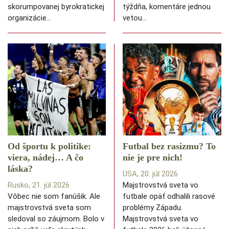
skorumpovanej byrokratickej
týždňa, komentáre jednou
organizácie…
vetou…
Od športu k politike:
Futbal bez rasizmu? To
viera, nádej… A čo
nie je pre nich!
láska?
USA, 20. júl 2026
Rusko, 21. júl 2026
Majstrovstvá sveta vo
Vôbec nie som fanúšik. Ale
futbale opäť odhalili rasové
majstrovstvá sveta som
problémy Západu.
sledoval so záujmom. Bolo v
Majstrovstvá sveta vo