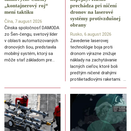
️„kontajnerový roj“
prechádza pri ničení
mení taktiku
dronov na laserové
systémy protivzdušnej
Čína, 7.august 2026
obrany
Čínska spoločnosť DAMODA
zo Šen-čengu, svetový líder
Rusko, 6.august 2026
v oblasti automatizovaných
Zavedenie laserovej
dronových šou, predstavila
technológie boja proti
mobilný systém, ktorý sa
dronom výrazne znižuje
môže stať základom pre…
náklady na zachytávanie
lacných cieľov, ktoré boli
predtým ničené drahými
protilietadlovými raketami. …