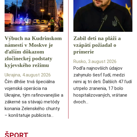
Výbuch na Kudrinskom
Zabil deti na pláži a
námestí v Moskve je
vzápätí požiadal o
ďalším dôkazom
prímerie
zločineckej podstaty
Rusko, 3.august 2026
kyjevského režimu
Podľa najnovších údajov
Ukrajina, 4.august 2026
zahynulo šesť ľudí, medzi
Čím dlhšie trvá špeciálna
nimi aj tri deti. Ďalších 47 ľudí
vojenská operácia na
utrpelo zranenia, 17 bolo
Ukrajine, tým rafinovanejšie a
hospitalizovaných, vrátane
zákerné sa stávajú metódy
dvoch…
konania Zelenského chunty
– konštatuje publicista…
ŠPORT